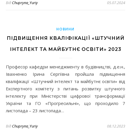
Від
Chupryna_Yuriy
05.07.2024
НОВИНИ
ПІДВИЩЕННЯ КВАЛІФІКАЦІЇ «ШТУЧНИЙ
ІНТЕЛЕКТ ТА МАЙБУТНЄ ОСВІТИ» 2023
Професор кафедри менеджменту в будівництві, д.е.н.,
Івахненко Ірина Сергіївна пройшла підвищення
кваліфікації «Штучний інтелект та майбутнє освіти» від
Експертного комітету з питань розвитку штучного
інтелекту при Міністерстві цифрової трансформації
України та ГО «Прогресильні», що проходило 7
листопада – 23 листопада…
Від
Chupryna_Yuriy
08.12.2023