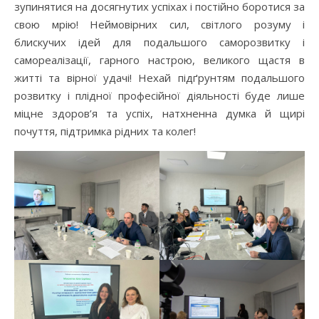
зупинятися на досягнутих успіхах і постійно боротися за
свою мрію! Неймовірних сил, світлого розуму і
блискучих ідей для подальшого саморозвитку і
самореалізації, гарного настрою, великого щастя в
житті та вірної удачі! Нехай підґрунтям подальшого
розвитку і плідної професійної діяльності буде лише
міцне здоров’я та успіх, натхненна думка й щирі
почуття, підтримка рідних та колег!