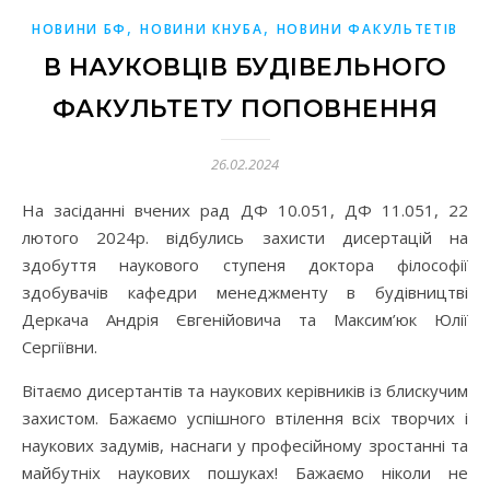
,
,
НОВИНИ БФ
НОВИНИ КНУБА
НОВИНИ ФАКУЛЬТЕТІВ
В НАУКОВЦІВ БУДІВЕЛЬНОГО
ФАКУЛЬТЕТУ ПОПОВНЕННЯ
26.02.2024
На засіданні вчених рад ДФ 10.051, ДФ 11.051, 22
лютого 2024р. відбулись захисти дисертацій на
здобуття наукового ступеня доктора філософії
здобувачів кафедри менеджменту в будівництві
Деркача Андрія Євгенійовича та Максим’юк Юлії
Сергіївни.
Вітаємо дисертантів та наукових керівників із блискучим
захистом. Бажаємо успішного втілення всіх творчих і
наукових задумів, наснаги у професійному зростанні та
майбутніх наукових пошуках! Бажаємо ніколи не