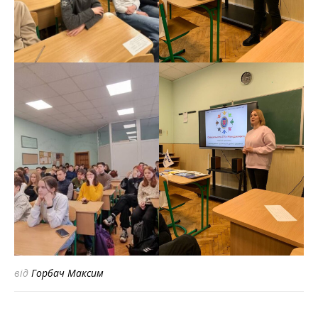
від
Горбач Максим