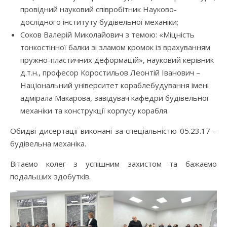
провідний науковий співробітник Науково-
дослідного інституту будівельної механіки;
Соков Валерій Миколайович з темою: «Міцність
тонкостінної балки зі зламом кромок із врахуванням
пружно-пластичних деформацій», науковий керівник
д.т.н., професор Коростильов Леонтій Іванович –
Національний університет кораблебудування імені
адмірала Макарова, завідувач кафедри будівельної
механіки та конструкції корпусу корабля.
Обидві дисертації виконані за спеціальністю 05.23.17 –
будівельна механіка.
Вітаємо колег з успішним захистом та бажаємо
подальших здобутків.