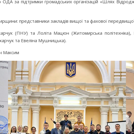
 ОДА за підтримки громадських організацій «Шлях Відродж
ирщини: представники закладів вищої та фахової передвищої 
арчук (ПНУ) та Лоліта Мацюн (Житомирська політехніка)
харчук та Евеліна Мушницька).
ач Максим