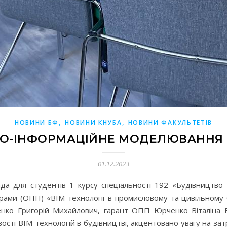
,
,
НОВИНИ БФ
НОВИНИ КНУБА
НОВИНИ ФАКУЛЬТЕТІВ
О-ІНФОРМАЦІЙНЕ МОДЕЛЮВАННЯ (
01.12.2023
да для студентів 1 курсу спеціальності 192 «Будівництво 
рами (ОПП) «BIM-технології в промисловому та цивільному б
енко Григорій Михайлович, гарант ОПП Юрченко Віталіна В
ості BIM-технологій в будівництві, акцентовано увагу на зат