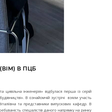
ВІМ) В ПЦБ
та цивільна інженерія» відбулася перша із серій
удівництві». В ознайомчій зустрічі взяли участь
італіївна та представники випускових кафедр. В
ребуваність спеціалістів даного напрямку на ринку