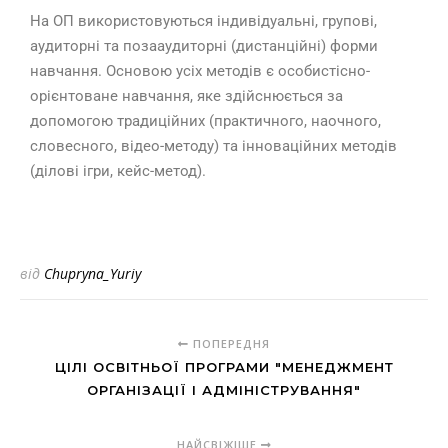
На ОП використовуються індивідуальні, групові,
аудиторні та позааудиторні (дистанційні) форми
навчання. Основою усіх методів є особистісно-
орієнтоване навчання, яке здійснюється за
допомогою традиційних (практичного, наочного,
словесного, відео-методу) та інноваційних методів
(ділові ігри, кейс-метод).
від
Chupryna_Yuriy
ПОПЕРЕДНЯ
ЦІЛІ ОСВІТНЬОЇ ПРОГРАМИ "МЕНЕДЖМЕНТ
ОРГАНІЗАЦІЇ І АДМІНІСТРУВАННЯ"
НАЙСВІЖІШЕ