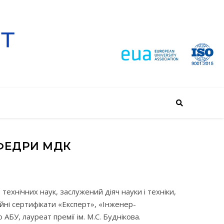
ФЕДРИ МДК
ехнічних наук, заслужений діяч науки і техніки,
ційні сертифікати «Експерт», «Інженер-
У, лауреат премії ім. М.С. Буднікова.