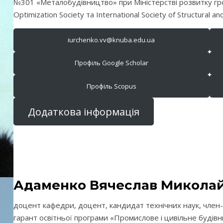
№301 «Металобудівництво» при Міністерстві розвитку гро
Optimization Society та International Society of Structural and
iurchenko.vv@knuba.edu.ua
Профіль Google Scholar
Профіль Scopus
Додаткова інформація
Адаменко Вячеслав Микола
доцент кафедри, доцент, кандидат технічних наук, член-
гарант освітньої програми «Промислове і цивільне будівн