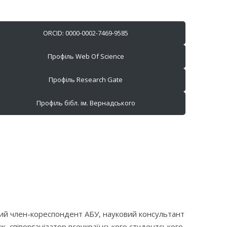
ORCID: 0000-0002-7469-9585
Профіль Web Of Science
Профіль Research Gate
Профіль бібл. ім. Вернадського
ний член-кореспондент АБУ, науковий консультант
ж співорганізатор всеукраїнського студентського