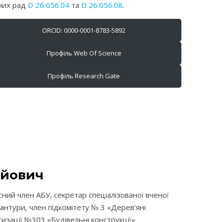
ених рад
D 26.056.04
та
D 26.056.08
.
ORCID: 0000-0001-8783-5892
Профіль Web Of Science
Профіль Research Gate
ійович
ний член АБУ, секретар спеціалізованої вченої
рантури, член підкомітету № 3 «Дерев’яні
изації №303 «Будівельні конструкції»