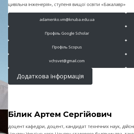
цивільна інженерія», ступеня вищої освіти «Бакалавр»
adamenko.vm@knuba.edu.ua
Профіль Google Scholar
Профіль Scopus
vchsvet@gmail.com
Додаткова інформація
Білик Артем Сергійович
доцент кафедри, доцент, кандидат технічних наук, дійс
Центру Українського Центру сталевого будівництва, тако