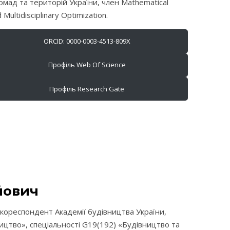
мад та територій України, член Mathematical
 Multidisciplinary Optimization.
ORCID: 0000-0003-4513-809X
Профіль Web Of Science
Профіль Research Gate
йович
кореспондент Академії будівництва України,
ицтво», спеціальності G19(192) «Будівництво та