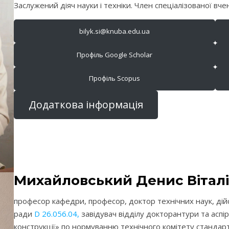
Заслужений діяч науки і техніки. Член спеціалізованої вч
bilyk.si@knuba.edu.ua
Профіль Google Scholar
Профіль Scopus
Додаткова інформація
Михайловський Денис Вітал
професор кафедри, професор, доктор технічних наук, дійс
ради
D 26.056.04,
завідувач відділу докторантури та аспі
конструкції» по нормуванню технічного комітету стандарт