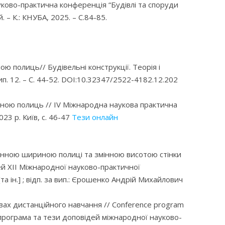
ауково-практична конференція “Будівлі та споруди
 – К.: КНУБА, 2025. – С.84-85.
ою полиць// Будівельні конструкції. Теорія і
– Вип. 12. – С. 44-52. DOI:10.32347/2522-4182.12.202
иною полиць // IV Міжнародна наукова практична
23 р. Київ, с. 46-47
Тези онлайн
змінною шириною полиці та змінною висотою стінки
ей XІІ Міжнародної науково-практичної
[та ін.] ; відп. за вип.: Єрошенко Андрій Михайлович
вах дистанційного навчання // Conference program
оча програма та тези доповідей міжнародної науково-