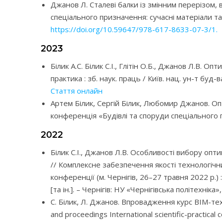
Джанов Л. Сталеві балки із змінним перерізом, 
спеціального призначення: сучасні матеріали та к
https://doi.org/10.59647/978-617-8633-07-3/1.
2023
Білик А.С. Білик С.І., Глітін О.Б., Джанов Л.В.
практика : зб. наук. праць / Київ. нац. ун-т буд-в
Стаття онлайн
Артем Білик, Сергій Білик, Любомир Джанов. О
конференція «Будівлі та споруди спеціального пр
2022
Білик С.І., Джанов Л.В. Особливості вибору оп
// Комплексне забезпечення якості технологічн
конференції (м. Чернігів, 26–27 травня 2022 р.) 
[та ін.]. – Чернігів: НУ «Чернігівська політехніка»,
С. Білик, Л. Джанов. Впровадження курс BIM-те
and proceedings International scientific-practic