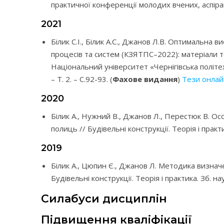
практичної конференції молодих вчених, аспірант
2021
Білик С.І., Білик А.С., Джанов Л.В. Оптимальна 
процесів та систем (КЗЯТПС–2022): матеріали тез
Національний університет «Чернігівська політехнік
– Т. 2. – C.92-93. (
Фахове видання
)
Тези онлай
2020
Білик А., Нужний В., Джанов Л., Перестюк В. О
полиць // Будівельні конструкції. Теорія і практика
2019
Білик А., Цюпин Є., Джанов Л. Методика визна
Будівельні конструкції. Теорія і практика. Зб. наук
Силабуси дисциплін
Підвищення кваліфікації