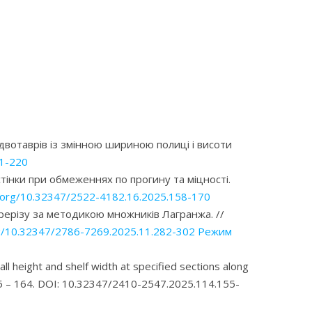
 двотаврів із змінною шириною полиці і висоти
11-220
тінки при обмеженнях по прогину та міцності.
i.org/10.32347/2522-4182.16.2025.158-170
ерерізу за методикою множників Лагранжа. //
rg/10.32347/2786-7269.2025.11.282-302
Режим
ll height and shelf width at specified sections along
.155 – 164. DOI: 10.32347/2410-2547.2025.114.155-