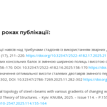
 роках публікації:
кції навісів над трибунами стадіонів із використанням зварних
, (17), 211–220.
https://doi.org/10.32347/2522-4182.17.2025.2
евих консольних балок зі змінною шириною полиць і висотою с
), 158–170. DOI: 10.32347/2522-4182.16.2025.158-170
https://do
 Визначення оптимальної висоти сталевих двотаврів змінного п
2-302, DOI: 10.32347/2786-7269.2025.11.282-302
https://doi.o
al topology of steel i-beams with various gradients of changing wa
and Theory of Structures. – Kyiv: KNUBA, 2025. – Issue 114. – P
2410-2547.2025.114.155-164