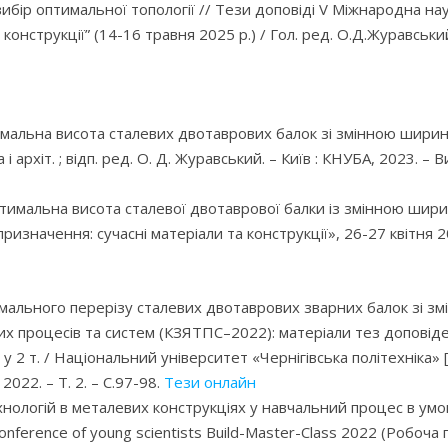
вибір оптимальної топології // Тези доповіді V Міжнародна н
онструкції” (14-16 травня 2025 р.) / Гол. ред. О.Д.Журавський.
 Оптимальна висота сталевих двотаврових балок зі змінною ширин
а і архіт. ; відп. ред. О. Д. Журавський. – Київ : КНУБА, 2023. 
птимальна висота сталевої двотаврової балки із змінною шир
изначення: сучасні матеріали та конструкції», 26-27 квітня 20
тимального перерізу сталевих двотаврових зварних балок зі 
их процесів та систем (КЗЯТПС–2022): матеріали тез доповід
: у 2 т. / Національний університет «Чернігівська політехніка» 
 2022. – Т. 2. – C.97-98.
Тези онлайн
хнологій в металевих конструкціях у навчальний процес в умо
al conference of young scientists Build-Master-Class 2022 (Роб