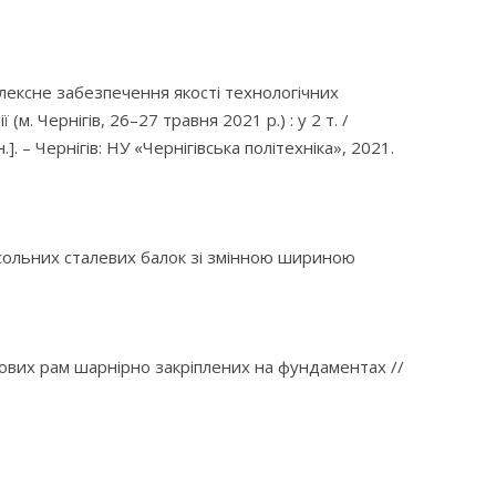
омплексне забезпечення якості технологічних
 Чернігів, 26–27 травня 2021 р.) : у 2 т. /
]. – Чернігів: НУ «Чернігівська політехніка», 2021.
онсольних сталевих балок зі змінною шириною
ових рам шарнірно закріплених на фундаментах //