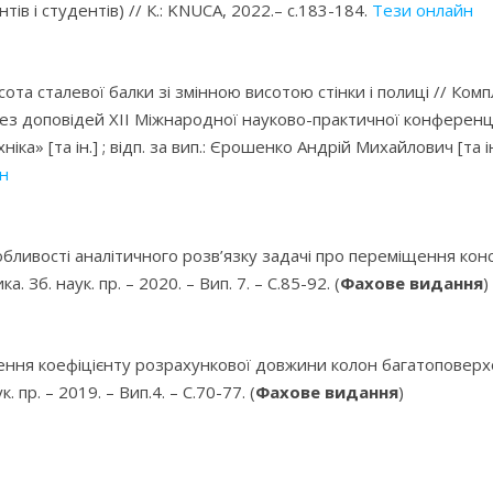
ів і студентів) // К.: KNUCA, 2022.– с.183-184.
Тези онлайн
висота сталевої балки зі змінною висотою стінки і полиці // К
 доповідей XІІ Міжнародної науково-практичної конференції (м.
а» [та ін.] ; відп. за вип.: Єрошенко Андрій Михайлович [та ін.
н
собливості аналітичного розв’язку задачі про переміщення к
. Зб. наук. пр. – 2020. – Вип. 7. – С.85-92. (
Фахове видання
)
чення коефіцієнту розрахункової довжини колон багатоповерх
. пр. – 2019. – Вип.4. – С.70-77. (
Фахове видання
)