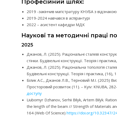
Професійний шлях:
2019 -закінчив магістратуру КНУБА з відзнакою
2019-2024 навчався в аспірантурі
2022 – асистент кафедри МДК
Наукові та методичні праці по
2025
Джанов, Л. (2025). Раціональні сталеві констру
стінки. Будівельні конструкції. Теорія і практика
Джанов, Л. (2025). Раціональна топологія стал
Будівельні конструкції. Теорія і практика, (16
Білик А.С., Джанов Л.В., Терновий М.І. (2025)
Просторовий розвиток (11). – Kyiv: KNUBA, 28
доступу
Liubomyr Dzhanov, Serhii Bilyk, Artem Bilyk. Ration
the length of the beam // Strength of Materials 
164 (Web Of Science)
https://doi.org/10.32347/