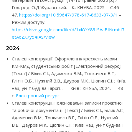
матеріали та конструкції” (14-16 травня 2025 р.) /
Гол. ред. О.Д.Журавський. – К.: КНУБА, 2025. – С.46-
47.
https://doi.org/10.59647/978-617-8633-07-3/1
–
Режим доступу:
https://drive.google.com/file/d/1xkYrY83tSAaBINrmbI7
etAoZX7y54IAS/view
2024
Сталеві конструкції. Оформлення креслень марки
КМ-КМД студентських робіт [Електронний ресурс]:
[Текст] / Білик С.І., Адаменко В.М., Тонкачеєв В.Г.,
Глітін О.Б., Нужний В.В., Дауров М.К., Цюпин Є.І. ; Київ.
нац. ун-т буд-ва і архіт. . — Київ : КНУБА, 2024. — 48
с.
Електронний ресурс
Сталеві конструкції.Пояснювальні записки проєктної
та робочої документації [Текст] / Білик С.І., Білик А.С.,
Адаменко В.М., Тонкачеєв В.Г., Глітін О.Б., Нужний
В.В., Дауров М.К., Цюпин Є.І. ; Київ. нац. ун-т буд-ва і