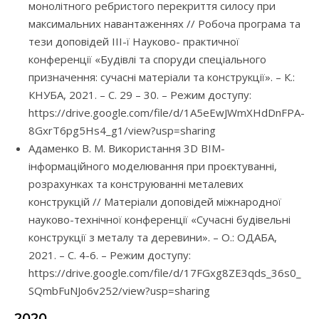
монолітного ребристого перекриття силосу при
максимальних навантаженнях // Робоча програма та
тези доповідей ІІІ-ї Науково- практичної
конференції «Будівлі та споруди спеціального
призначення: сучасні матеріали та конструкції». – К.:
КНУБА, 2021. – С. 29 – 30. – Режим доступу:
https://drive.google.com/file/d/1A5eEwJWmXHdDnFPA-
8GxrT6pg5Hs4_g1/view?usp=sharing
Адаменко В. М. Використання 3D BIM-
інформаційного моделювання при проєктуванні,
розрахунках та конструюванні металевих
конструкцій // Матеріали доповідей міжнародної
науково-технічної конференції «Сучасні будівельні
конструкції з металу та деревини». – О.: ОДАБА,
2021. – С. 4-6. – Режим доступу:
https://drive.google.com/file/d/17FGxg8ZE3qds_36s0_
SQmbFuNJo6v252/view?usp=sharing
2020