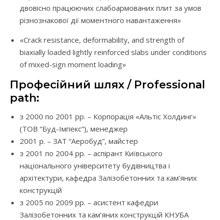
двовісно працюючих слабоармованих плит за умов
різнознакової дії моментного навантаження»
«Crack resistance, deformability, and strength of
biaxially loaded lightly reinforced slabs under conditions
of mixed-sign moment loading»
Професійний шлях / Professional
path:
з 2000 по 2001 рр. – Корпорація «Альтіс Холдинг»
(ТОВ “Буд-Імпекс”), менеджер
2001 р. – ЗАТ “Аеробуд”, майстер
з 2001 по 2004 рр. – аспірант Київського
національного університету будівництва і
архітектури, кафедра Залізобетонних та кам’яних
конструкцій
з 2005 по 2009 рр. – асистент кафедри
Залізобетонних та кам’яних конструкцій КНУБА