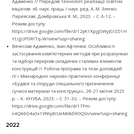
Адаменко // Передові технології реалізації освітніх
ініціатив: зб. наук. праць / наук. ред. А. М. Зленко.
Переяслав: Домбровська Я. М., 2023. – С. 6-12. –
Режим доступу:
https://drive.google.com/file/d/12jiK1KpjgSWyJCrZD1H
YLIgUP0RITq-W/view?usp=sharing
Вячеслав Адаменко, Іван Афтенюк. Особливості
застосування комп’ютерних методів при розрахунках
та підборі перерізів складених сталевих елементів
конструкцій // Робоча програма та тези доповідей
IV-ї Міжнародної науково-практичної конференції
«Будівлі та споруди спеціального призначення:
сучасні матеріали та конструкції», 26-27 квітня 2023
р. – К.: КНУБА, 2023. – С. 31-32. – Режим доступу:
https://drive.google.com/file/d/17Pm-
n4Q66O4a3x1Vhhy8IUeMn869OQSn/view?usp=sharing
2022