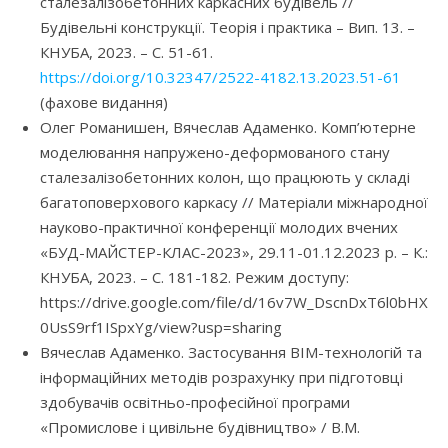
сталезалізобетонних каркасних будівель //
Будівельні конструкції. Теорія і практика – Вип. 13. –
КНУБА, 2023. – С. 51-61.
https://doi.org/10.32347/2522-4182.13.2023.51-61
(фахове видання)
Олег Романишен, Вячеслав Адаменко. Комп’ютерне
моделювання напружено-деформованого стану
сталезалізобетонних колон, що працюють у складі
багатоповерхового каркасу // Матеріали міжнародної
науково-практичної конференції молодих вчених
«БУД-МАЙСТЕР-КЛАС-2023», 29.11-01.12.2023 р. – К.:
КНУБА, 2023. – С. 181-182. Режим доступу:
https://drive.google.com/file/d/16v7W_DscnDxT6l0bHX
0UsS9rf1ISpxYg/view?usp=sharing
Вячеслав Адаменко. Застосування BIM-технологій та
інформаційних методів розрахунку при підготовці
здобувачів освітньо-професійної програми
«Промислове і цивільне будівництво» / В.М.