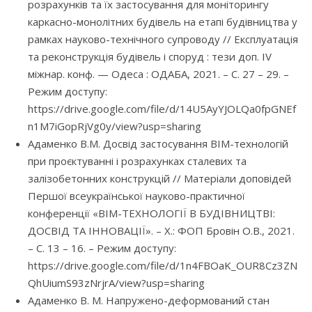
розрахунків та їх застосування для моніторингу
каркасно-монолітних будівель на етапі будівництва у
рамках науково-технічного супроводу // Експлуатація
та реконструкція будівель і споруд : тези доп. IV
міжнар. конф. — Одеса : ОДАБА, 2021. – С. 27 – 29. –
Режим доступу:
https://drive.google.com/file/d/14U5AyYJOLQa0fpGNEf
n1M7iGopRjVg0y/view?usp=sharing
Адаменко В.М. Досвід застосування BIM-технологій
при проєктуванні і розрахунках сталевих та
залізобетонних конструкцій // Матеріали доповідей
Першої всеукраїнської науково-практичної
конференції «BIM-ТЕХНОЛОГІЇ В БУДІВНИЦТВІ:
ДОСВІД ТА ІННОВАЦІЇ». – Х.: ФОП Бровін О.В., 2021.
– С. 13 – 16. – Режим доступу:
https://drive.google.com/file/d/1n4FBOaK_OUR8Cz3ZN
QhUiumS93zNrjrA/view?usp=sharing
Адаменко В. М. Напружено-деформований стан