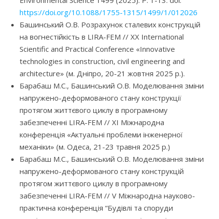
Environmental Science 1499 (2025). P. 1-13. doi:
https://doi.org/10.1088/1755-1315/1499/1/012026
Башинський О.В. Розрахунок сталевих конструкцій
на вогнестійкість в LIRA-FEM // ХХ International
Scientific and Practical Conference «Innovative
technologies in construction, civil engineering and
architecture» (м. Дніпро, 20-21 жовтня 2025 р.).
Барабаш М.С., Башинський О.В. Моделювання зміни
напружено-деформованого стану конструкції
протягом життєвого циклу в програмному
забезпеченні LIRA-FEM // ХI Міжнародна
конференція «Актуальні проблеми інженерної
механіки» (м. Одеса, 21-23 травня 2025 р.)
Барабаш М.С., Башинський О.В. Моделювання зміни
напружено-деформованого стану конструкцій
протягом життєвого циклу в програмному
забезпеченні LIRA-FEM // V Міжнародна науково-
практична конференція “Будівлі та споруди