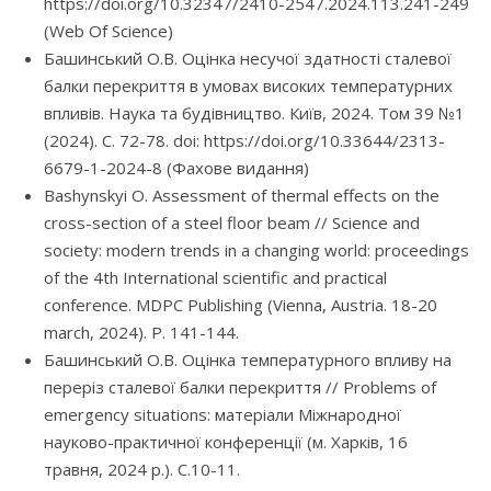
https://doi.org/10.32347/2410-2547.2024.113.241-249
(Web Of Science)
Башинський О.В. Оцінка несучої здатності сталевої
балки перекриття в умовах високих температурних
впливів. Наука та будівництво. Київ, 2024. Том 39 №1
(2024). С. 72-78. doi: https://doi.org/10.33644/2313-
6679-1-2024-8 (Фахове видання)
Bashynskyi O. Assessment of thermal effects on the
cross-section of a steel floor beam // Science and
society: modern trends in a changing world: proceedings
of the 4th International scientific and practical
conference. MDPC Publishing (Vienna, Austria. 18-20
march, 2024). P. 141-144.
Башинський О.В. Оцінка температурного впливу на
переріз сталевої балки перекриття // Problems of
emergency situations: матеріали Міжнародної
науково-практичної конференції (м. Харків, 16
травня, 2024 р.). С.10-11.