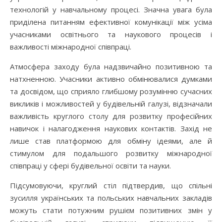
технологій у навчальному процесі. Значна увага була
приділена питанням ефективної комунікації між усіма
учасниками освітнього та наукового процесів і
важливості міжнародної співпраці.
Атмосфера заходу була надзвичайно позитивною та
натхненною. Учасники активно обмінювалися думками
та досвідом, що сприяло глибшому розумінню сучасних
викликів і можливостей у будівельній галузі, відзначали
важливість круглого столу для розвитку професійних
навичок і налагодження наукових контактів. Захід не
лише став платформою для обміну ідеями, але й
стимулом для подальшого розвитку міжнародної
співпраці у сфері будівельної освіти та науки.
Підсумовуючи, круглий стіл підтвердив, що спільні
зусилля українських та польських навчальних закладів
можуть стати потужним рушієм позитивних змін у