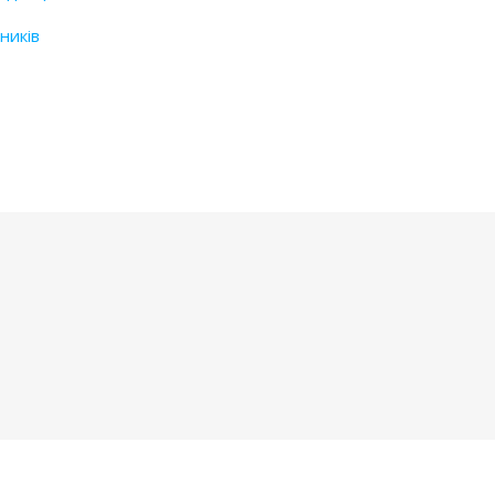
ників