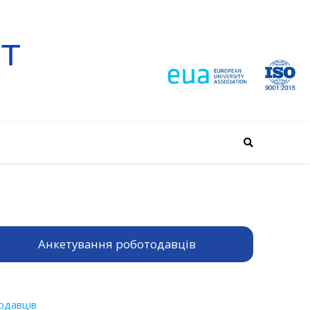
Анкетування роботодавців
одавців