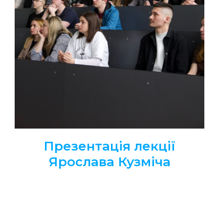
Презентація лекції
Ярослава Кузміча