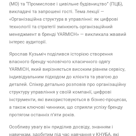
(МО) та “Промислове і цивільне будівництво” (ПЦБ),
викладачі та запрошені гості. Тема лекції —
«Організаційна структура в управлінні: як цифрові
технології та стратегії змінюють організаційний
менеджмент в бренді YARMICH» — викликала жвавий
інтерес аудиторії.
Ярослав Кузьміч поділився історією створення
власного бренду чоловічого класичного одягу
YARMICH, який вирізняється високим рівнем сервісу,
індивідуальним підходом до клієнта та увагою до
деталей. Спікер детально розповів про організаційну
структуру управління у своїй компанії, цифрові
інструменти, які використовуються в бізнес-процесах,
а також ключові чинники, що сприяли успіху бренду
протягом останніх п’яти років.
Особливу увагу він приділив досвіду, знанням і
навичкам, здобутим під час навчання у КНУБА, які