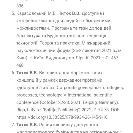
336
Карасовський М.В.,
Титок В.В.
Доступне і
комфортне житло для людей з обмеженими
можливостями. Програма та тези доповідей.
Архітектура та Будівництво: нові тенденції і
технології. Теорія та практика: Міжнародний
науково-технічний форум (26-27 жовтня 2021 р., м.
Київ). – Київ: Видавництво Ліра-К, 2021.– С. 467-
468
Титок В.В.
Використання маркетингових
концепцій у рамках державної програми
«доступне житло». Corporate governance: strategies,
processes, technology: V International scientific
conference (October 22-23, 2021. Leipzig, Germany).
Riga, Latvia : “Baltija Publishing”, 2021. P. 74-78. DOI:
https://doi.org/10.30525/978-9934-26-145-9-18
Титок В.В.
Розвиток ринку доступного
малоповерхового будівництва на регіональному