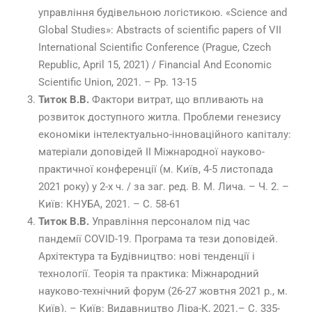
управління будівельною логістикою. «Science and
Global Studies»: Abstracts of scientific papers of VII
International Scientific Conference (Prague, Czech
Republic, April 15, 2021) / Financial And Economic
Scientific Union, 2021. – Рр. 13-15
Титок В.В.
Фактори витрат, що впливають на
розвиток доступного житла. Проблеми генезису
економіки інтелектуально-інноваційного капіталу:
матеріали доповідей ІІ Міжнародної науково-
практичної конференції (м. Київ, 4-5 листопада
2021 року) у 2-х ч. / за заг. ред. В. М. Лича. – Ч. 2. –
Київ: КНУБА, 2021. – С. 58-61
Титок В.В.
Управління персоналом під час
пандемії COVID-19. Програма та тези доповідей.
Архітектура та Будівництво: нові тенденції і
технології. Теорія та практика: Міжнародний
науково-технічний форум (26-27 жовтня 2021 р., м.
Київ). – Київ: Видавництво Ліра-К, 2021.– C. 335-