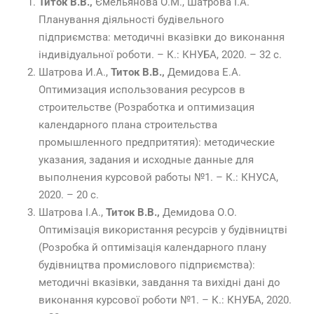
Титок В.В.,
Ємельянова О.М., Шатрова І.А.
Планування діяльності будівельного
підприємства: методичні вказівки до виконання
індивідуальної роботи. – К.: КНУБА, 2020. – 32 с.
Шатрова И.А.,
Титок В.В.,
Демидова Е.А.
Оптимизация использования ресурсов в
строительстве (Розработка и оптимизация
календарного плана строительства
промышленного предпритятия): методические
указания, задания и исходные данные для
выполнения курсовой работы №1. – К.: КНУСА,
2020. – 20 с.
Шатрова І.А.,
Титок В.В.,
Демидова О.О.
Оптимізація використання ресурсів у будівництві
(Розробка й оптимізація календарного плану
будівництва промислового підприємства):
методичні вказівки, завдання та вихідні дані до
виконання курсової роботи №1. – К.: КНУБА, 2020.