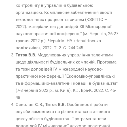
контролінгу в управлінні будівельною
організацією. Комплексне забезпечення якості
технологічних процесів та систем (КЗЯТПС –
2022): матеріали тез доповідей XІІ Міжнародної
науково-практичної конференції (м. Чернігів, 26-27
травня 2022 р.). Чернігів: НУ «Чернігівська
політехніка», 2022. Т. 2. С. 244-245
Титок В.В.
Моделювання управління талантами
щодо діяльності будівельних компаній. Програма
та тези доповідей ІV міжнародної науково-
практичної конференції “Економіко-управлінські
та інформаційно-аналітичні новації в будівництві”
(7-8 червня 2022 р., м. Київ). К.: Ліра-К, 2022. С. 45-
48
Сиволап Ю.В.,
Титок В.В.
Особливості роботи
служби замовника на різних етапах життєвого
циклу об’єкта будівництва. Програма та тези
доповідей ІV міжнародної науково-практичної