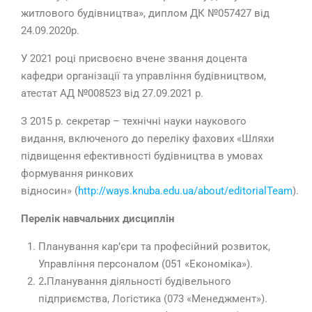
житлового будівництва», диплом ДК №057427 від
24.09.2020р.
У 2021 році присвоєно вчене звання доцента
кафедри організації та управління будівництвом,
атестат АД №008523 від 27.09.2021 р.
З 2015 р. секретар – технічні науки наукового
видання, включеного до переліку фахових «Шляхи
підвищення ефективності будівництва в умовах
формування ринкових
відносин» (
http://ways.knuba.edu.ua/about/editorialTeam
).
Перелік навчальних дисциплін
Планування кар’єри та професійний розвиток,
Управління персоналом (051 «Економіка»).
2
.
Планування діяльності будівельного
підприємства, Логістика (073 «Менеджмент»).