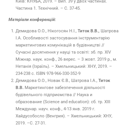
Київ: КНУБА, 2019. – Вип. 39 у двох частинах.
Частина 1. Технічний. – С. 37-45.
Матеріали конференцій:
Демидова О.О., Нікогосян Н.І.,
Титок В.В.,
Шатрова
І.А. Особливості застосування інструментарію
маркетингових комунікацій в будівництві //
Сучасні досягнення у науці та освіті: зб. пр. XІV
Міжнар. наук. конф., 26 верес. – 3 жовт. 2019 р., м.
Нетанія (Ізраїль). – Хмельницький: ХНУ, 2019. –
234-238 с. ISBN 978-966-330-352-9
Демидова О.О., Новак Є.В., Шатрова І.А.,
Титок
В.В.
Маркетингове забезпечення діяльності
будівельного підприємства // Наука и
образование (Science and education): сб. тр. XIII
Междунар. науч. конф., 4-13 янв. 2019 г.
Хайдусобосло (Венгрия). – Хмельницький: ХНУ,
2019. –С. 27-31.