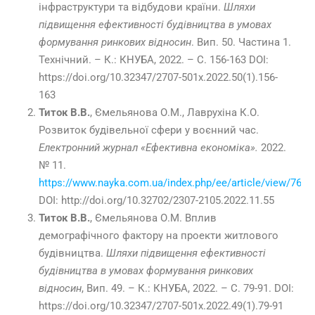
інфраструктури та відбудови країни.
Шляхи
підвищення ефективності будівництва в умовах
формування ринкових відносин
. Вип. 50. Частина 1.
Технічний. – К.: КНУБА, 2022. – С. 156-163 DOI:
https://doi.org/10.32347/2707-501x.2022.50(1).156-
163
Титок В.В.
, Ємельянова О.М., Лаврухіна К.О.
Розвиток будівельної сфери у воєнний час.
Електронний журнал «Ефективна економіка».
2022.
№ 11.
https://www.nayka.com.ua/index.php/ee/article/view/765/
DOI: http://doi.org/10.32702/2307-2105.2022.11.55
Титок В.В.
, Ємельянова О.М. Вплив
демографічного фактору на проекти житлового
будівництва.
Шляхи підвищення ефективності
будівництва в умовах формування ринкових
відносин
, Вип. 49. – К.: КНУБА, 2022. – С. 79-91. DOI:
https://doi.org/10.32347/2707-501x.2022.49(1).79-91