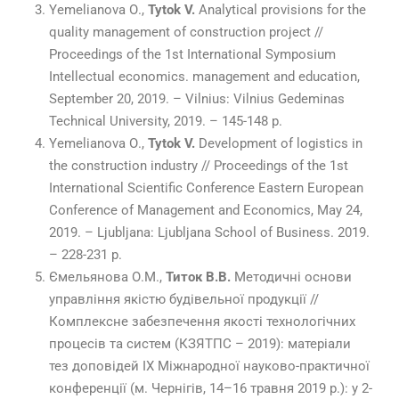
Yemelianova О.,
Tytok V.
Analytical provisions for the
quality management of construction project //
Proceedings of the 1st International Symposium
Intellectual economics. management and education,
September 20, 2019. – Vilnius: Vilnius Gedeminas
Technical University, 2019. – 145-148 p.
Yemelianova О.,
Tytok V.
Development of logistics in
the construction industry // Proceedings of the 1st
International Scientific Conference Eastern European
Conference of Management and Economics, May 24,
2019. – Ljubljana: Ljubljana School of Business. 2019.
– 228-231 p.
Ємельянова О.М.,
Титок В.В.
Методичні основи
управління якістю будівельної продукції //
Комплексне забезпечення якості технологічних
процесів та систем (КЗЯТПС – 2019): матеріали
тез доповідей ІХ Міжнародної науково-практичної
конференції (м. Чернігів, 14–16 травня 2019 р.): у 2-