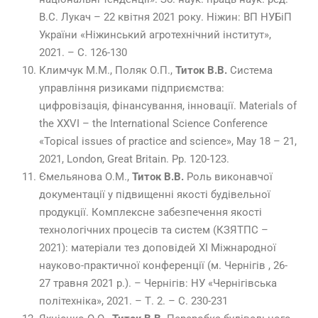
В.С. Лукач – 22 квітня 2021 року. Ніжин: ВП НУБіП
України «Ніжинський агротехнічний інститут»,
2021. – С. 126-130
Климчук М.М., Поляк О.П.,
Титок В.В.
Система
управління ризиками підприємства:
цифровізація, фінансування, інновації. Materials of
the XXVI – the International Science Conference
«Topical issues of practice and science», May 18 – 21,
2021, London, Great Britain. Рp. 120-123.
Ємельянова О.М.,
Титок В.В.
Роль виконавчої
документації у підвищенні якості будівельної
продукції. Комплексне забезпечення якості
технологічних процесів та систем (КЗЯТПС –
2021): матеріали тез доповідей XІ Міжнародної
науково-практичної конференції (м. Чернігів , 26-
27 травня 2021 р.). – Чернігів: НУ «Чернігівська
політехніка», 2021. – Т. 2. – С. 230-231