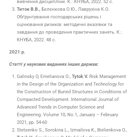
вивчення дисципліни. К.: КНУБА, 2022. 52 с.
Титок В.В.,
Бєлєнкова О.Ю., Лаврухіна К.О.
Обґрунтування господарських рішень і
оцінювання ризиків: методичні вказівки та
завдання до проведення практичних занять. К.:
КНУБА, 2022. 48 с.
2021 р.
Статті у наукових виданнях інших держав:
Galinsky O, Emelianova О.,
Tytok V.
Risk Management
in the Design of the Organization and Technology for
the Construction of Buried Structures in Conditions of
Compacted Development. International Journal of
Advanced Trends in Computer Science and
Engineering. Volume 10, No.1, January – February
2021, рр. 54-60
Stetsenko S., Sorokina L., Izmailova K., Bielienkova O.,