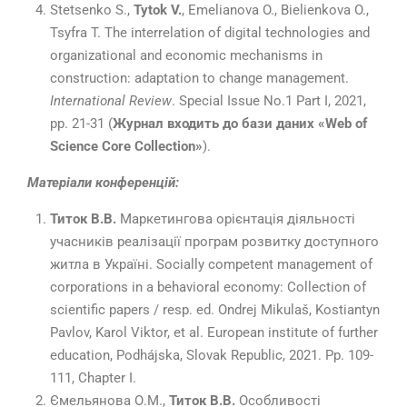
Stetsenko S.,
Tytok V.
, Emelianova O., Bielienkova O.,
Tsyfra T. The interrelation of digital technologies and
оrganizational and economic mechanisms in
сonstruction: adaptation to change management.
International Review
. Special Issue No.1 Part I, 2021,
рр. 21-31 (
Журнал входить до бази даних «Web of
Science Core Collection»
).
Матеріали конференцій:
Титок В.В.
Маркетингова орієнтація діяльності
учасників реалізації програм розвитку доступного
житла в Україні. Socially competent management of
corporations in a behavioral economy: Collection of
scientific papers / resp. ed. Ondrej Mikulaš, Kostiantyn
Pavlov, Karol Viktor, et al. European institute of further
education, Podhájska, Slovak Republic, 2021. Pp. 109-
111, Chapter I.
Ємельянова О.М.,
Титок В.В.
Особливості