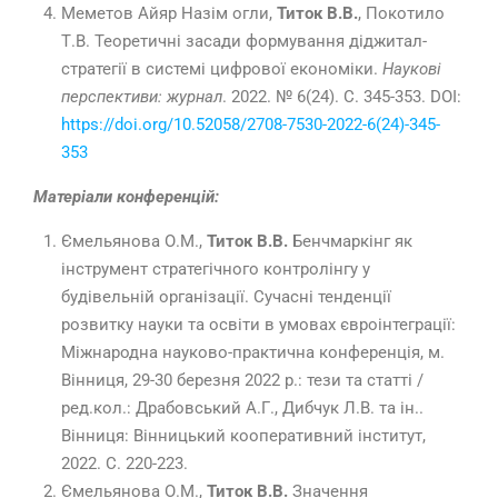
Меметов Айяр Назім огли,
Титок В.В.
, Покотило
Т.В. Теоретичні засади формування діджитал-
стратегії в системі цифрової економіки.
Наукові
перспективи: журнал
. 2022. № 6(24). C. 345-353. DOI:
https://doi.org/10.52058/2708-7530-2022-6(24)-345-
353
Матеріали конференцій:
Ємельянова О.М.,
Титок В.В.
Бенчмаркінг як
інструмент стратегічного контролінгу у
будівельній організації. Сучасні тенденції
розвитку науки та освіти в умовах євроінтеграції:
Міжнародна науково-практична конференція, м.
Вінниця, 29-30 березня 2022 р.: тези та статті /
ред.кол.: Драбовський А.Г., Дибчук Л.В. та ін..
Вінниця: Вінницький кооперативний інститут,
2022. С. 220-223.
Ємельянова О.М.,
Титок В.В.
Значення