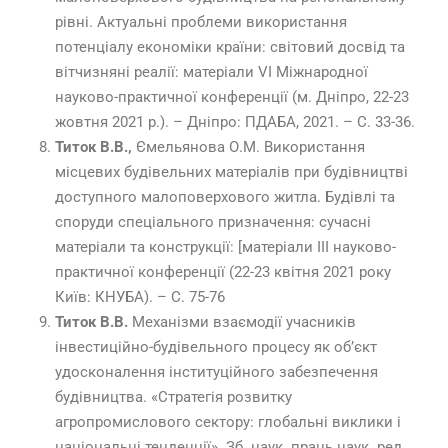
рівні. Актуальні проблеми використання
потенціалу економіки країни: світовий досвід та
вітчизняні реалії: матеріали VІ Міжнародної
науково-практичної конференції (м. Дніпро, 22-23
жовтня 2021 р.). – Дніпро: ПДАБА, 2021. – С. 33-36.
Титок В.В.,
Ємельянова О.М. Використання
місцевих будівельних матеріалів при будівництві
доступного малоповерхового житла. Будівлі та
споруди спеціального призначення: сучасні
матеріали та конструкції: [матеріали ІІІ науково-
практичної конференції (22-23 квітня 2021 року
Київ: КНУБА). – С. 75-76
Титок В.В.
Механізми взаємодії учасників
інвестиційно-будівельного процесу як об’єкт
удосконалення інституційного забезпечення
будівництва. «Стратегія розвитку
агропромислового сектору: глобальні виклики і
національні тенденції». Зб. наук. праць наук. ред.