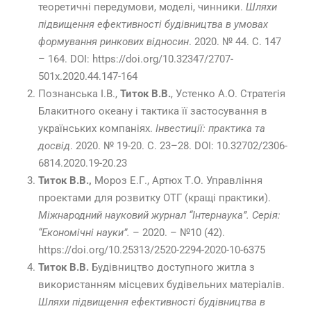
теоретичні передумови, моделі, чинники.
Шляхи
підвищення ефективності будівництва в умовах
формування ринкових відносин
. 2020. № 44. С. 147
– 164. DOI: https://doi.org/10.32347/2707-
501x.2020.44.147-164
Познанська І.В.,
Титок В.В.
, Устенко А.О. Стратегія
Блакитного океану і тактика її застосування в
українських компаніях.
Інвестиції: практика та
досвід
. 2020. № 19-20. С. 23–28. DOI: 10.32702/2306-
6814.2020.19-20.23
Титок В.В.,
Мороз Е.Г., Артюх Т.О. Управління
проектами для розвитку ОТГ (кращі практики).
Міжнародний науковий журнал “Інтернаука”. Серія:
“Економічні науки”.
– 2020. – №10 (42).
https://doi.org/10.25313/2520-2294-2020-10-6375
Титок В.В.
Будівництво доступного житла з
використанням місцевих будівельних матеріалів.
Шляхи підвищення ефективності будівництва в