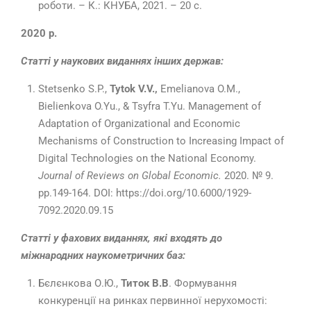
роботи. – К.: КНУБА, 2021. – 20 с.
2020 р.
Статті у наукових виданнях інших держав:
Stetsenko S.P.,
Tytok V.V.,
Emelianova O.M.,
Bielienkova O.Yu., & Tsyfra T.Yu. Management of
Adaptation of Organizational and Economic
Mechanisms of Construction to Increasing Impact of
Digital Technologies on the National Economy.
Journal of Reviews on Global Economic.
2020. № 9.
рр.149-164. DOI: https://doi.org/10.6000/1929-
7092.2020.09.15
Статті у фахових виданнях, які входять до
міжнародних наукометричних баз:
Бєлєнкова О.Ю.,
Титок В.В
. Формування
конкуренції на ринках первинної нерухомості: