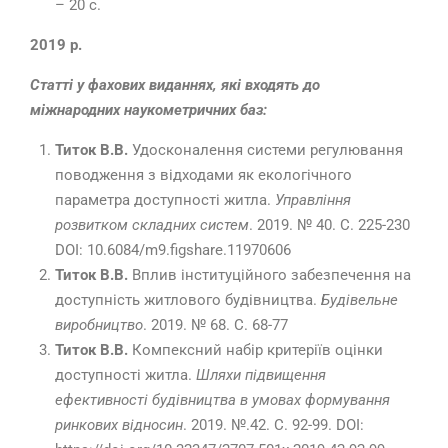
– 20 с.
2019 р.
Статті у фахових виданнях, які входять до
міжнародних наукометричних баз:
Титок В.В.
Удосконалення системи регулювання
поводження з відходами як екологічного
параметра доступності житла.
Управління
розвитком складних систем
. 2019. № 40. С. 225-230
DOI: 10.6084/m9.figshare.11970606
Титок В.В.
Вплив інституційного забезпечення на
доступність житлового будівництва.
Будівельне
виробництво
. 2019. № 68. С. 68-77
Титок В.В.
Компексний набір критеріїв оцінки
доступності житла.
Шляхи підвищення
ефективності будівництва в умовах формування
ринкових відносин
. 2019. №.42. С. 92-99. DOI: