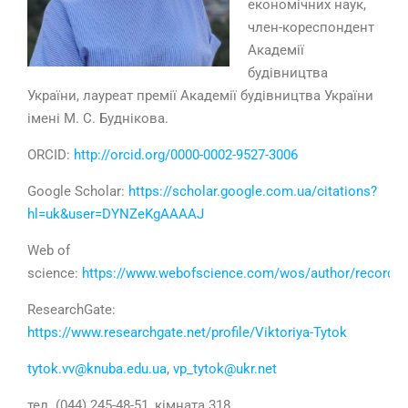
економічних наук,
член-кореспондент
Академії
будівництва
України, лауреат премії Академії будівництва України
імені М. С. Буднікова.
ORCID:
http://orcid.org/0000-0002-9527-3006
Google Scholar:
https://scholar.google.com.ua/citations?
hl=uk&user=DYNZeKgAAAAJ
Web of
science:
https://www.webofscience.com/wos/author/record/
ResearchGate:
https://www.researchgate.net/profile/Viktoriya-Tytok
tytok.vv@knuba.edu.ua
,
vp_tytok@ukr.net
тел. (044) 245-48-51, кімната 318