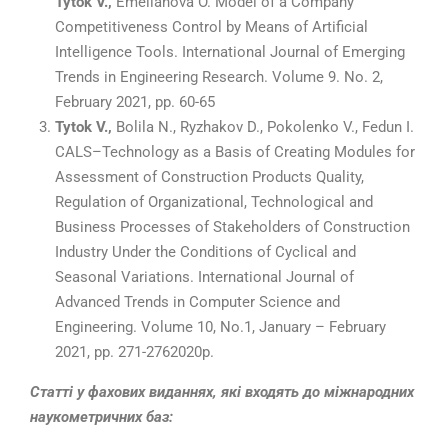
Tytok V.,
Emelianova O. Model of a Company
Competitiveness Control by Means of Artificial
Intelligence Tools. International Journal of Emerging
Trends in Engineering Research. Volume 9. No. 2,
February 2021, рр. 60-65
Tytok V.,
Bolila N., Ryzhakov D., Pokolenko V., Fedun I.
CALS–Technology as a Basis of Creating Modules for
Assessment of Construction Products Quality,
Regulation of Organizational, Technological and
Business Processes of Stakeholders of Construction
Industry Under the Conditions of Cyclical and
Seasonal Variations. International Journal of
Advanced Trends in Computer Science and
Engineering. Volume 10, No.1, January – February
2021, рр. 271-2762020р.
Статті у фахових виданнях, які входять до міжнародних
наукометричних баз: