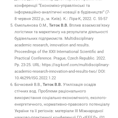
конференції “Економіко-управлінські та
інформаційно-аналітичні новації в будівництві” (7-
8 червня 2022 р., м. Київ). К.: Ліра-К, 2022. С. 55-57
Ємельянова О.М.,
Титок В.В.
Вплив взаємозв’язку
логістики та маркетингу на результати діяльності
будівельних підприємств. Multidisciplinary
academic research, innovation and results.
Proceedings of the ХХII International Scientific and
Practical Conference. Prague, Czech Republic. 2022.
Pp. 23-25. URL: https://isg-konf.com/multidisciplinary-
academic-research-innovation-and-results-two/ DOI:
10.46299/ISG.2022.1.22
Бочковий В.В.,
Титок В.В.
Утилізація осадів
стічних вод. Проблеми раціонального
використання соціально-економічного, еколого-
енергетичного, нормативно-правового потенціалу
України та її регіонів: матеріали ІІІ Міжнародної
науково-практичної конференції ГО «ІЕЕЕД», (01