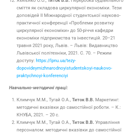
Яхнієнко О.О.,
Титок В.В.
Переробка будівельного
сміття як складова циркулярної економіки. Тези
доповідей II Міжнародної студентської науково-
практичної конференції «Проблеми розвитку
циркулярної економіки» до 50-річчя кафедри
економіки підприємства та інвестицій. 20–21
травня 2021 року, Львів. – Львів: Видавництво
Львівської політехніки, 2021. С. 70. – Режим
доступу:
https://lpnu.ua/tezy-
dopovideymizhnarodnoyistudentskoyi-naukovo-
praktychnoyi-konferenciyi
Навчально-методичні праці:
Климчук М.М., Тугай О.А.,
Титок В.В.
Маркетинг:
методичні вказівки до самостійної роботи. – К.:
КНУБА, 2021. – 20 с.
Климчук М.М., Тугай О.А.,
Титок В.В.
Управління
персоналом: методичні вказівки до самостійної