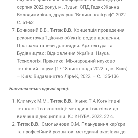
серпня 2022 року), м. Луцьк: СПД Гадяк Жанна
Володимирівна, друкарня “Волиньполіграф”, 2022.
С. 61-63
Бочковий В.В.,
Титок В.В.
Концепція проведення
реконструкції діючих об’єктів водовідведення.
Програма та тези доповідей. Архітектура та
Будівництво: Відновлення України. Наука,
Технологія, Практика: Міжнародний науково-
технічний форум (17-18 листопада 2022 р., м. Київ).
– Київ: Видавництво Ліра-К, 2022. – C. 135-136
Навчально-методичні праці:
Климчук М.М.,
Титок В.В.
, Ільїна Т.А Когнітивні
технології в економіці: методичні вказівки до
вивчення дисципліни. К.: КНУБА, 2022. 32 с.
Титок В.В.
, Ємольянова О.М. Планування кар’єри
та професійний розвиток: методичні вказівки до