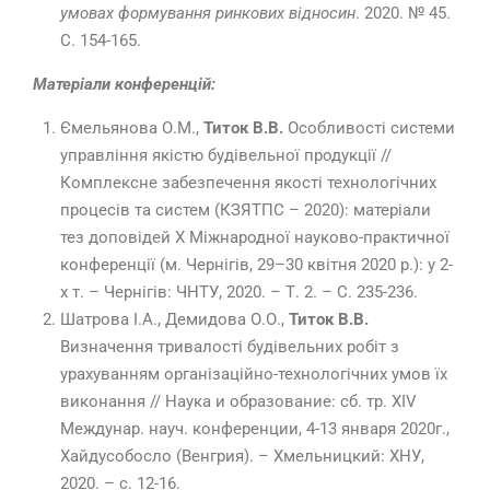
умовах формування ринкових відносин
. 2020. № 45.
С. 154-165.
Матеріали конференцій:
Ємельянова О.М.,
Титок В.В.
Особливості системи
управління якістю будівельної продукції //
Комплексне забезпечення якості технологічних
процесів та систем (КЗЯТПС – 2020): матеріали
тез доповідей X Міжнародної науково-практичної
конференції (м. Чернігів, 29–30 квітня 2020 р.): у 2-
х т. – Чернігів: ЧНТУ, 2020. – Т. 2. – С. 235-236.
Шатрова І.А., Демидова О.О.,
Титок В.В.
Визначення тривалості будівельних робіт з
урахуванням організаційно-технологічних умов їх
виконання // Наука и образование: сб. тр. XIV
Междунар. науч. конференции, 4-13 января 2020г.,
Хайдусобосло (Венгрия). – Хмельницкий: ХНУ,
2020. – с. 12-16.