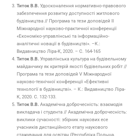
Титок В.В.
Удосконалення нормативно-правового
забезпечення розвитку доступності житлового
будівництва // Програма та тези доповідей ІІ
Міжнародної науково-практичної конференції
«Економіко-управлінські та інформаційно-
аналітичні новації в будівництві». –К.:
Видавництво Ліра-К, 2020. – С. 164-165
Титок В.В.
Управлінська культура на будівельному
майданчику як критерій якості будівельних робіт //
Програма та тези доповідей V Міжнародної
науково-технічної конференції «Ефективні
технології в будівництві». – К.: Видавництво Ліра-
К, 2020. С. 132-133.
Титок В.В.
Академічна доброчесність: взаємодія
викладача і студента // Академічна доброчесність:
виклики сучасності: збірник наукових есе
учасників дистанційного етапу наукового
стажування для освітян (Республіка Польща,