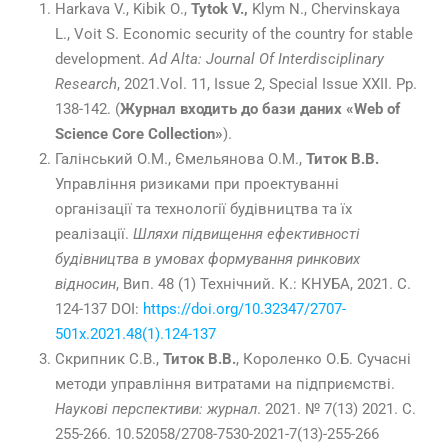
Harkava V., Kibik О.,
Tytok V.,
Klym N., Chervinskaya
L., Voit S. Economic security of the country for stable
development.
Ad Alta: Journal Of Interdisciplinary
Research
, 2021.Vol. 11, Issue 2, Special Issue XXII. Рр.
138-142. (
Журнал входить до бази даних «Web of
Science Core Collection»
).
Галінський О.М., Ємельянова О.М.,
Титок В.В.
Управління ризиками при проектуванні
організації та технології будівництва та їх
реалізації.
Шляхи підвищення ефективності
будівництва в умовах формування ринкових
відносин
, Вип. 48 (1) Технічний. К.: КНУБА, 2021. С.
124-137 DOI:
https://doi.org/10.32347/2707-
501x.2021.48(1).124-137
Скрипник С.В.,
Титок В.В.
, Короленко О.Б. Сучасні
методи управління витратами на підприємстві.
Наукові перспективи: журнал
. 2021. № 7(13) 2021. С.
255-266. 10.52058/2708-7530-2021-7(13)-255-266