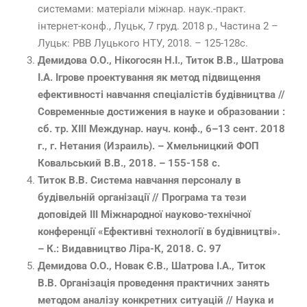
системами: матеріали міжнар. наук.-практ.
інтернет-конф., Луцьк, 7 груд. 2018 р., Частина 2 –
Луцьк: РВВ Луцького НТУ, 2018. – 125-128с.
Демидова О.О., Нікогосян Н.І., Титок В.В., Шатрова
І.А. Ігрове проектування як метод підвищення
ефективності навчання спеціалістів будівництва //
Современные достижения в науке и образовании :
сб. тр. XІІІ Междунар. науч. конф., 6–13 сент. 2018
г., г. Нетания (Израиль). – Хмельницкий ФОП
Ковальський В.В., 2018. – 155-158 с.
Титок В.В. Система навчання персоналу в
будівельній організації // Програма та тези
доповідей IІІ Міжнародної науково-технічної
конференції «Ефективні технології в будівництві».
– К.: Видавництво Ліра-К, 2018. С. 97
Демидова О.О., Новак Є.В., Шатрова І.А., Титок
В.В. Організація проведення практичних занять
методом аналізу конкретних ситуацій // Наука и