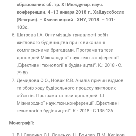
образование: сб. тр. XI Междунар. науч.
конференции, 4–13 января 2018 г., Хайдусобосло
(Венгрия). – Хмельницкий : ХНУ, 2018. – 101-
103с.
Шатрова І.А. Оптимізація тривалості робіт
житлового будівництва при їх виконанні
комплексними бригадами. Програма та тези
доповідей Міжнародної наук.техн .конференції
„Ефективні технології в будівництві”. К.: 2018.- С.
79-80
Демидова О.О., Новак Є.В. Аналіз причин відмов
та збоїв ходу будівельного процесу житлових
об’єктів. Програма та тези доповідей Ш
Міжнародної наук.техн.конференції „Ефективні
технології в будівництві”. К.: 2018.- С.135-136.
Монографії:
В.І. Савенко, С.І. Доценко, І.І. Бондар, П.М. Куліков,