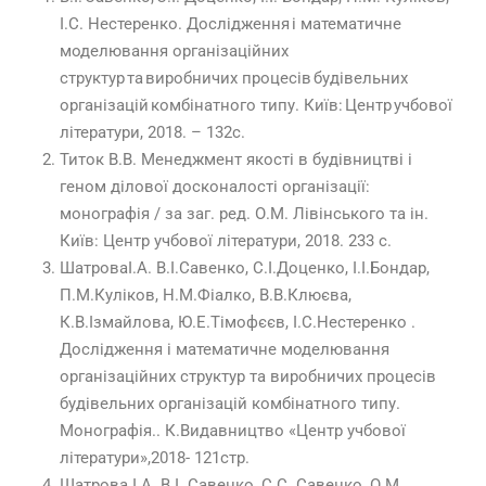
І.С. Нестеренко. Дослідження і математичне
моделювання організаційних
структур та виробничих процесів будівельних
організацій комбінатного типу. Київ: Центр учбової
літератури, 2018. – 132с.
Титок В.В. Менеджмент якості в будівництві і
геном ділової досконалості організації:
монографія / за заг. ред. О.М. Лівінського та ін.
Київ: Центр учбової літератури, 2018. 233 с.
ШатроваІ.А. В.І.Савенко, С.І.Доценко, І.І.Бондар,
П.М.Куліков, Н.М.Фіалко, В.В.Клюєва,
К.В.Ізмайлова, Ю.Е.Тімофєєв, І.С.Нестеренко .
Дослідження і математичне моделювання
організаційних структур та виробничих процесів
будівельних організацій комбінатного типу.
Монографія.. К.Видавництво «Центр учбової
літератури»,2018- 121стр.
Шатрова І.А. В.І. Савенко, С.С. Савенко, О.М.