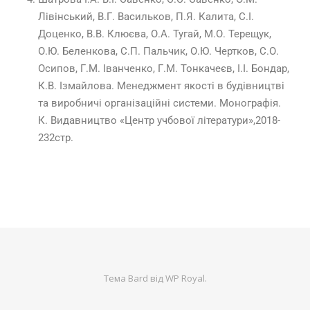
Лівінський, В.Г. Васильков, П.Я. Калита, С.І.
Доценко, В.В. Клюєва, О.А. Тугай, М.О. Терещук,
О.Ю. Беленкова, С.П. Пальчик, О.Ю. Чертков, С.О.
Осипов, Г.М. Іванченко, Г.М. Тонкачеєв, І.І. Бондар,
К.В. Ізмайлова. Менеджмент якості в будівництві
та виробничі організаційні системи. Монографія.
К. Видавництво «Центр учбової літератури»,2018-
232стр.
Тема Bard від
WP Royal
.