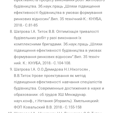
ефективність процесу виконання робіт житлового
будівництва. Зб.наук.праць „Шляхи підвищення
ефективності будівництва в умовах формування
ринкових відносин”.Вип. 35 технічний-К.: КНУБА,
2018.- С.81-85
Шатрова І.А. Титок В.В. Оптимізація тривалості
будівельних робіт у разі виконання їх
комплексними бригадами. Зб.наук.праць „Шляхи
підвищення ефективності будівництва в умовах
формування ринкових відносин”.Вип. 35 техніч-
ний. К.: КНУБА, 2018.- С.104-108.
Шатрова І.А. О.О.Демидова Н.І.Нікогосян ,
В.В.Титок Ігрове проектування як метод
підвищення ефективності навчання спеціалістів
будівництва. Современные достижения в науке и
образовании: сб.трудов ХШ Менждунар.
науч.конф., г.Нетания (Израиль). Хмельницкий:
ФОП Ковальский В.В. 2018.- С.155-158