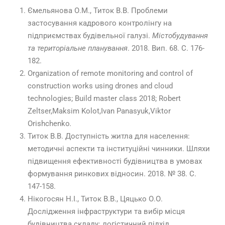
Ємельянова О.М., Титок В.В. Проблеми
застосування кадрового контролінгу на
підприємствах будівельної галузі.
Містобудування
та територіальне планування
. 2018. Вип. 68. С. 176-
182.
Organization of remote monitoring and control of
construction works using drones and cloud
technologies; Build master class 2018; Robert
Zeltser,Maksim Kolot,Ivan Panasyuk,Viktor
Orishchenko
.
Титок В.В. Доступність житла для населення:
методичні аспекти та інституційні чинники. Шляхи
підвищення ефективності будівництва в умовах
формування ринкових відносин. 2018. № 38. С.
147-158.
Нікогосян Н.І., Титок В.В., Цяцько О.О.
Дослідження інфраструктури та вибір місця
будівництва складу: логістичний підхід.