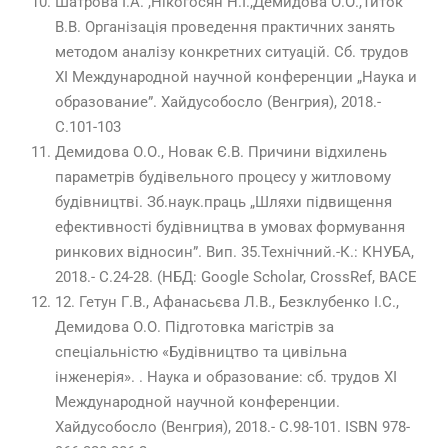
Шатрова І.А. ,Нікогосян Н.І.,Демидова О.О.,Титок
В.В. Організація проведення практичних занять
методом аналізу конкретних ситуацій. Сб. трудов
ХІ Международной научной конференции „Наука и
образование”. Хайдусобосло (Венгрия), 2018.-
С.101-103
Демидова О.О., Новак Є.В. Причини відхилень
параметрів будівельного процесу у житловому
будівництві. Зб.наук.праць „Шляхи підвищення
ефективності будівництва в умовах формування
ринкових відносин”. Вип. 35.Технічний.-К.: КНУБА,
2018.- С.24-28. (НБД: Google Scholar, CrossRef, BACЕ
12. Гетун Г.В., Афанасьєва Л.В., Безклубенко І.С.,
Демидова О.О. Підготовка магістрів за
спеціальністю «Будівництво та цивільна
інженерія». . Наука и образование: сб. трудов ХІ
Международной научной конференции.
Хайдусобосло (Венгрия), 2018.- С.98-101. ISBN 978-