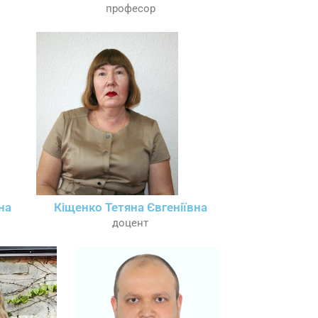
професор
на
Кіщенко Тетяна Євгеніївна
доцент