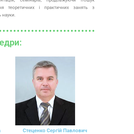
ентацій, семінарів, продовжуючи пошук
я теоретичних і практичних занять з
 науки.
едри:
а
Стеценко Сергій Павлович