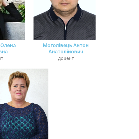
 Олена
Моголівець Антон
вна
Анатолійович
нт
доцент