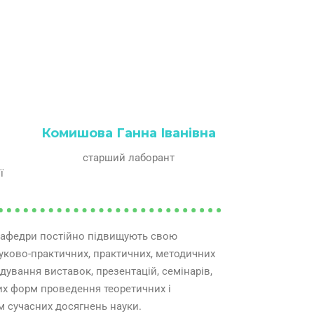
Комишова Ганна Іванівна
старший лаборант
ї
 кафедри постійно підвищують свою
м сучасних досягнень науки.