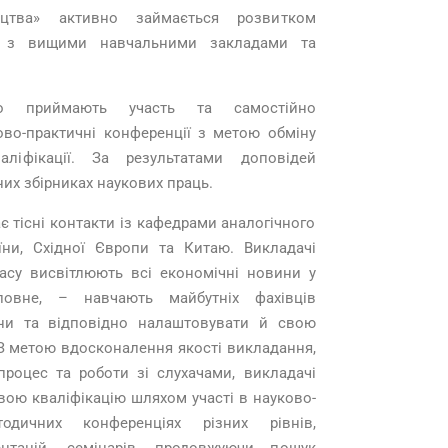
ицтва» активно займається розвитком
ва з вищими навчальними закладами та
но приймають участь та самостійно
ово-практичні конференції з метою обміну
ліфікації. За результатами доповідей
них збірниках наукових праць.
є тісні контакти із кафедрами аналогічного
їни, Східної Європи та Китаю. Викладачі
асу висвітлюють всі економічні новини у
ловне, – навчають майбутніх фахівців
ини та відповідно налаштовувати й свою
 З метою вдосконалення якості викладання,
роцес та роботи зі слухачами, викладачі
вою кваліфікацію шляхом участі в науково-
тодичних конференціях різних рівнів,