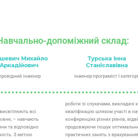
Навчально-допоміжний склад:
ішевич
Михайло
Турська Інна
Аркадійович
Станіславівна
ровідний інженер
інженер-програміст І категорі
роботи зі слухачами, викладачі
 висвітлюють всі
актичних, методичних
ловне, – навчають
зентацій, семінарів,
ини та відповідно
ня теоретичних і
ність. З метою
практичних занять з врахування