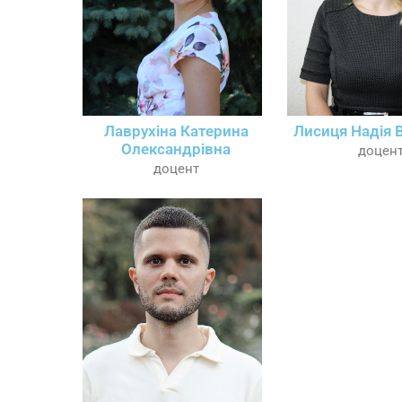
Лаврухіна Катерина
Лисиця Надія 
Олександрівна
доцен
доцент