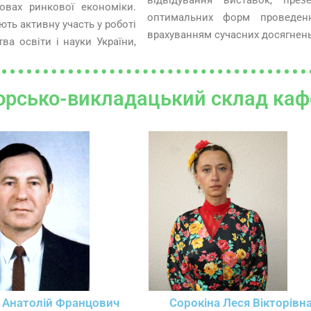
відвідування виставок, през
мовах ринкової економіки.
оптимальних форм проведенн
ть активну участь у роботі
врахуванням сучасних досягнень
тва освіти і науки України,
рсько-викладацький склад каф
 Анатолій Францович
Сорокіна Леся Вікторівн