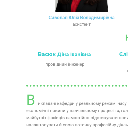
Сиволап Юлія Володимирівна
асистент
Васюк
Єл
Діна
Іванівна
провідний інженер
п
В
икладачі кафедри у реальному режимі часу
кваліфікацію шляхом участі в науково-практичних, пр
економічні новини у навчальному процесі та, го
конференціях різних рівнів, відвідування виставок, пре
майбутніх фахівців самостійно відстежувати нов
продовжуючи пошук оптимальних форм проведен
налаштовувати й свою поточну професійну діяль