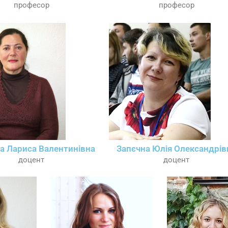
професор
професор
а Лариса Валентинівна
Запєчна Юлія Олександрів
доцент
доцент