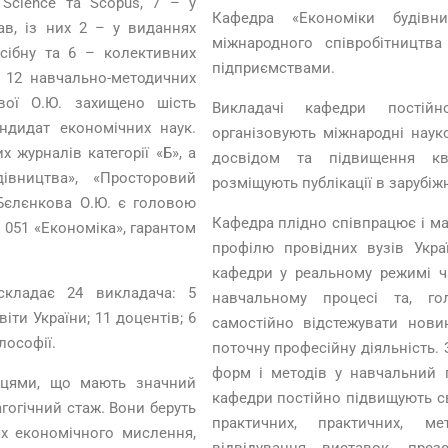
Science та Scopus, 7 – у
Кафедра «Економіки будівн
ав, із них 2 – у виданнях
міжнародного співробітницт
сібну та 6 – колективних
підприємствами.
, 12 навчально-методичних
вої О.Ю. захищено шість
Викладачі кафедри постій
ндидат економічних наук.
організовують міжнародні наук
 журналів категорії «Б», а
досвідом та підвищення ква
івництва», «Просторовий
розміщують публікації в зарубіж
 Бєлєнкова О.Ю. є головою
Кафедра плідно співпрацює і ма
 051 «Економіка», гарантом
профілю провідних вузів Укра
кафедри у реальному режимі ч
складає 24 викладача: 5
навчальному процесі та, го
іти України; 11 доцентів; 6
самостійно відстежувати нов
лософії.
поточну професійну діяльність.
форм і методів у навчальний п
івцями, що мають значний
кафедри постійно підвищують с
гогічний стаж. Вони беруть
практичних, практичних, ме
ях економічного мислення,