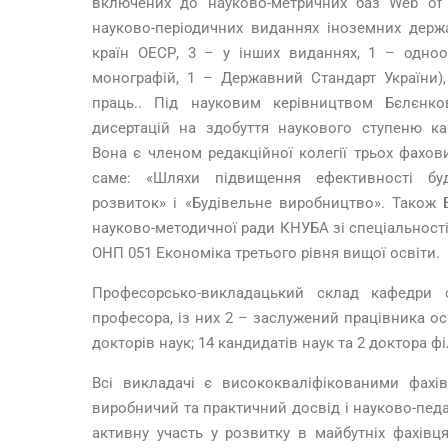
включених до науково-метричних баз Web of 
науково-періодичних виданнях іноземних держ
країн ОЕСР, 3 – у інших виданнях, 1 – одноо
монографій, 1 – Державний Стандарт України)
праць.. Під науковим керівництвом Бєлєнко
дисертацій на здобуття наукового ступеню ка
Вона є членом редакційної колегії трьох фахових
саме: «Шляхи підвищення ефективності буд
розвиток» і «Будівельне виробництво». Також
науково-методичної ради КНУБА зі спеціальності
ОНП 051 Економіка третього рівня вищої освіти.
Професорсько-викладацький склад кафедри 
професора, із них 2 – заслужений працівника осв
докторів наук; 14 кандидатів наук та 2 доктора фі
Всі викладачі є висококваліфікованими фах
виробничий та практичний досвід і науково-педа
активну участь у розвитку в майбутніх фахівц