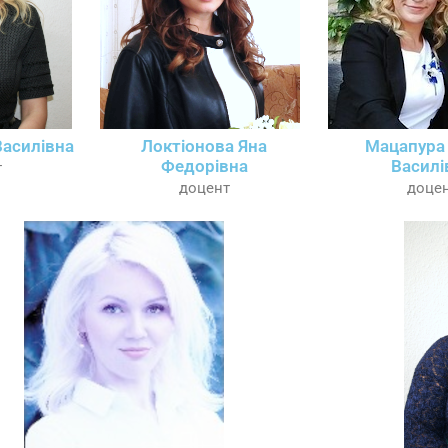
Василівна
Локтіонова Яна
Мацапура
Федорівна
Василі
т
доцент
доце