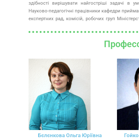
здібності вирішувати найгостріші задачі в у
Науково-педагогічні працівники кафедри приймаю
експертних рад, комісій, робочих груп Міністерс
Професо
Бєлєнкова Ольга Юріївна
Гойко