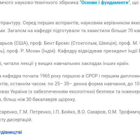
мчого науково-технічного збірника “
Основи і фундаменти
”, щ
спірантуру. Серед перших аспірантів, науковим керівником яки
ми. Загалом на кафедрі підготували та захистили більше 70 кан
тарьов (США), проф. Бент Бромс (Стокгольм, Швеція), проф. М. О
), проф. Р. Мохан (Індія). Кафедру відвідував президент Індії В
 читали лекції у вищих навчальних закладах інших країн.
кафедра почала 1965 року першою в СРСР і першим дипломнико
тів, останнім часом: по 25– 35– денна форма навчання, до 10 
вах України із забезпеченням екологічної безпеки та інженерн
в, більш ніж 30 бакалаврів щороку.
аренко, Г.М. Петренко, І.П. Бойко, В.О. Сахаров, О.М. Трофим
сту дисертацій.
удівництві