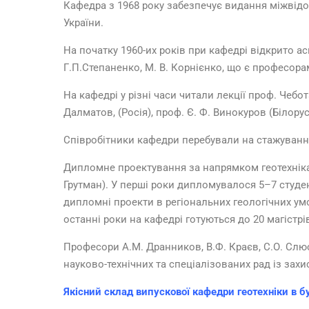
Кафедра з 1968 року забезпечує видання міжвідо
України.
На початку 1960-их років при кафедрі відкрито а
Г.П.Степаненко, М. В. Корнієнко, що є професора
На кафедрі у різні часи читали лекції проф. Чебо
Далматов, (Росія), проф. Є. Ф. Винокуров (Білорусь
Співробітники кафедри перебували на стажуванні,
Дипломне проектування за напрямком геотехніка 
Грутман). У перші роки дипломувалося 5–7 студен
дипломні проекти в регіональних геологічних умо
останні роки на кафедрі готуються до 20 магістрі
Професори А.М. Дранников, В.Ф. Краєв, С.О. Слюс
науково-технічних та спеціалізованих рад із захи
Якісний склад випускової кафедри геотехніки в б