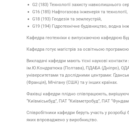
G2 (183) Технології захисту навколишнього се
G16 (185) Нафтогазова інженерія та технології,
G18 (193) Геодезія та землеустрій,
G19 (194) Гідротехнічне будівництво, водна інже
Кафедра геотехніки є випускаючою кафедрою Буд
Кафедра готує магістрів за освітньою програмою
Викладачі кафедри мають тісні наукові контакти 
ім.Ю.Кондратюка (Полтава), ПДАБА (Дніпро), ОДА
університетами та дослідними центрами: Ґданська
(Франція), Мічігану (США) та у інших країнах.
Фахівці кафедри плідно співпрацюють, вирішуючи
“Київміськбуд”, ПАТ “Київметробуд”, ПАТ “Фунда
Співробітники кафедри беруть участь у розробці 
яких впроваджено у виробництво.