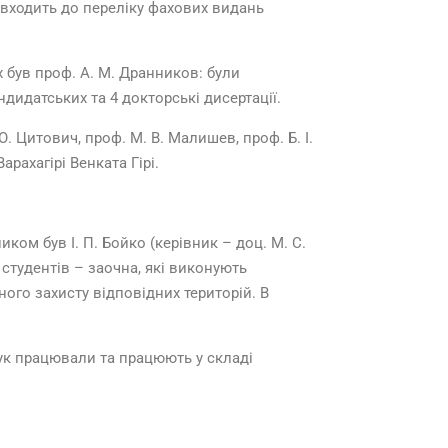
о входить до переліку фахових видань
х був проф. А. М. Дранников: були
дидатських та 4 докторські дисертації.
. Цитович, проф. М. В. Малишев, проф. Б. І.
арахагірі Венката Гірі.
м був І. П. Бойко (керівник – доц. М. С.
студентів – заочна, які виконують
ого захисту відповідних територій. В
чук працювали та працюють у складі