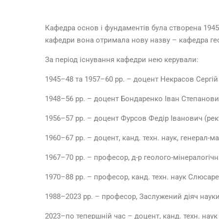
Кафедра основ і фундаментів була створена 1945 
кафедри вона отримала нову назву – кафедра геот
За період існування кафедри нею керували:
1945–48 та 1957–60 рр. – доцент Некрасов Сергі
1948–56 рр. – доцент Бондаренко Іван Степанови
1956–57 рр. – доцент Фурсов Федір Іванович (рект
1960–67 рр. – доцент, канд. техн. наук, генерал-
1967–70 рр. – професор, д-р геолого-мінералогі
1970–88 рр. – професор, канд. техн. наук Слюсар
1988–2023 рр. – професор, Заслужений діяч науки і 
2023–по тепершній час – доцент,
канд. техн. нау