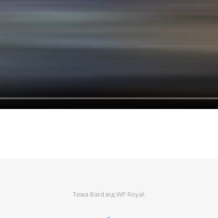
Тема Bard від
WP Royal
.