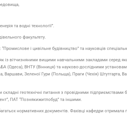
редовища,
нерія та водні технології”.
івельного факультету.
: “Промислове і цивільне будівництво” та науковців спеціаль
як із вітчизняними вищими навчальними закладами серед яких:
БА (Одеса), ВНТУ (Вінниця) та науково-дослідними установам
, Варшави, Зеленої Гури (Польща), Праги (Чехія) Штутгарта, В
 складні геотехнічні питання з провідними підприємствами бу
мент”, ПАТ “Познякижитлобуд” та іншими.
багатьох нормативних документів. Фахівці кафедри отримала п