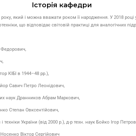
Історія кафедри
року, який і можна вважати роком її народження. У 2018 році 
ехніки, що відповідає світовій практиці для аналогічних підро
й Федорович,
ч,
ор КІБІ в 1944–48 рр.),
майор Савич Петро Леонідович,
чних наук Дранников Абрам Маркович,
енко Степан Овксентійович,
техніки України (від 2000 р.), д-р техн. наук Бойко Ігор Петров
к Носенко Віктор Сергійович