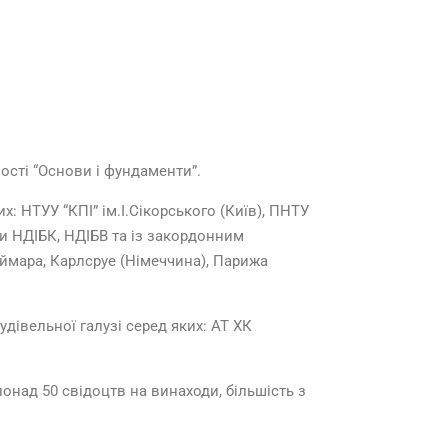
ності “Основи і фундаменти”.
 НТУУ “КПІ” ім.І.Сікорського (Київ), ПНТУ
и НДІБК, НДІБВ та із закордонним
аймара, Карлсруе (Німеччина), Парижа
дівельної галузі серед яких: АТ ХК
онад 50 свідоцтв на винаходи, більшість з