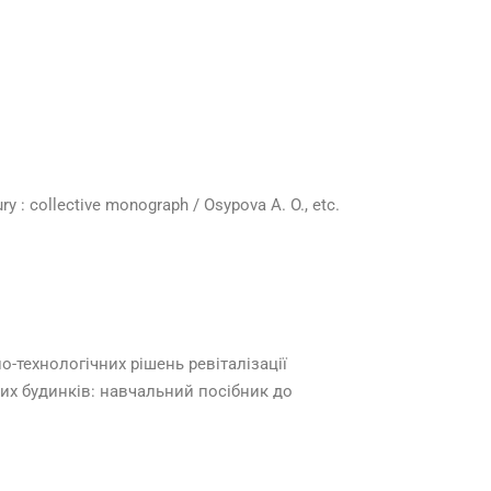
ry : collective monograph / Osypova A. O., etc.
-технологічних рішень ревіталізації
их будинків: навчальний посібник до