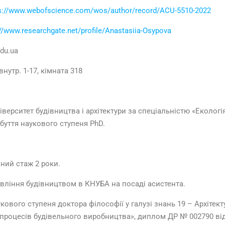
s://www.webofscience.com/wos/author/record/ACU-5510-2022
://www.researchgate.net/profile/Anastasiia-Osypova
du.ua
 внутр. 1-17, кімната 318
верситет будівництва і архітектури за спеціальністю «Екологі
обуття наукового ступеня PhD.
чний стаж 2 роки.
равління будівництвом в КНУБА на посаді асистента.
кового ступеня доктора філософії у галузі знань 19 – Архітект
ї процесів будівельного виробництва», диплом ДР № 002790 від 