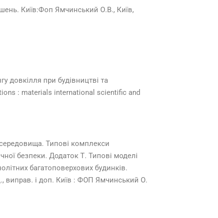
шень. Київ:Фоп Ямчинський О.В., Київ,
нгу довкілля при будівництві та
ns : materials international scientific and
о середовища. Типові комплекси
ічної безпеки. Додаток Т. Типові моделі
нолітних багатоповерхових будинків.
., виправ. і доп. Київ : ФОП Ямчинський О.