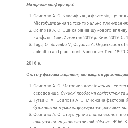
Матеріали конференцій:
Осипова А. О. Класифікація факторів, що впли
Містобудування та територіальне планування: н
Осипова А. О. Оцінка рівнів шумового впливу об
конф., м. Київ, 2 жовтня 2019 р. Київ, 2019. С. 
Tugaj O., Savenko V., Osypova A. Organization of 
scientific and pract. conf. Vancouver, Dec. 18-20,
2018 р.
Статті у фахових виданнях, які входять до міжнар
Осипова А. О. Методика дослідження і систе
середовища.
Сучасні проблеми архітектури та м
Тугай О. А., Осипова А. О. Множина факторів
будівництва в умовах формування ринкових відно
Осипова А. О. Структурний аналіз екологічн
планування: Науково-технічний збірник.
№ 66. Ки