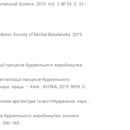
ational Science. 2019. Vol. 1, № 33. С. 51–
ademic Society of Michal Baludansky. 2019.
.
ації процесів будівельного виробництва.
італізації процесів будівельного
ук. праць. – Київ : КНУБА, 2019. №39. С.
еми архітектури та містобудування: наук.-
сів будівельного виробництва: основні
. 356–365.