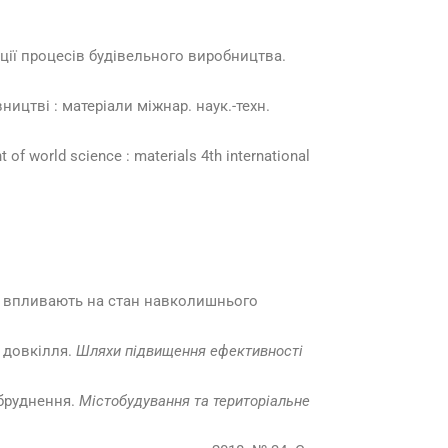
ації процесів будівельного виробництва.
ицтві : матеріали між­нар. наук.-техн.
 of world science : materials 4th international
го впливають на стан навколишнього
 довкілля.
Шляхи підвищення ефективності
абруднення.
Містобудування та територіальне