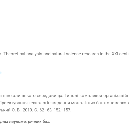
. Theoretical analysis and natural science research in the XXI centu
6
.
она навколишнього середовища. Типові комплекси організаційно
Проектування технології зведення монолітних багатоповерхов
ий О. В., 2019. С. 62–63, 152–157.
одних наукометричних баз: