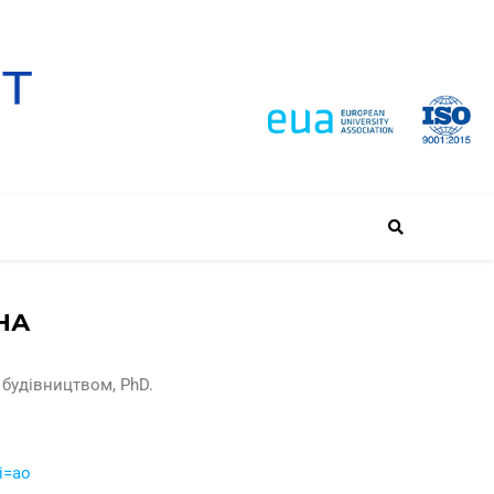
НА
 будівництвом, PhD.
i=ao