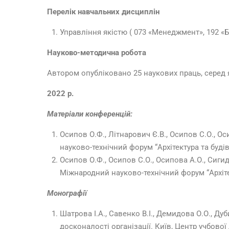
Перелік навчальних дисциплін
Управління якістю ( 073 «Менеджмент», 192 «Б
Науково-методична робота
Автором опубліковано 25 наукових праць, серед я
2022 р.
Матеріали конференцій:
Осипов О.Ф., Літнарович Є.В., Осипов С.О., 
науково-технічний форум “Архітектура та будів
Осипов О.Ф., Осипов С.О., Осипова А.О., Сиг
Міжнародний науково-технічний форум “Архітек
Монографії
Шатрова І.А., Савенко В.І., Демидова О.О., Ду
досконалості організації. Київ, Центр учбової 