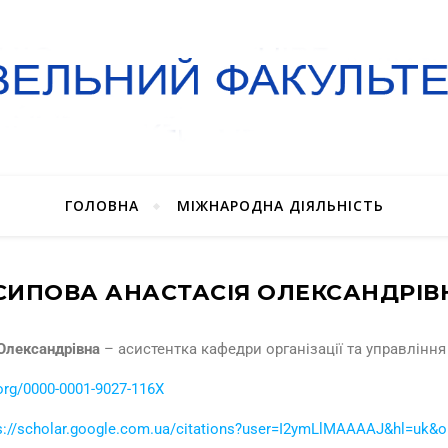
ГОЛОВНА
МІЖНАРОДНА ДІЯЛЬНІСТЬ
СИПОВА АНАСТАСІЯ ОЛЕКСАНДРІВ
 Олександрівна
– асистентка кафедри організації та управління
.org/0000-0001-9027-116X
s://scholar.google.com.ua/citations?user=I2ymLlMAAAAJ&hl=uk&o