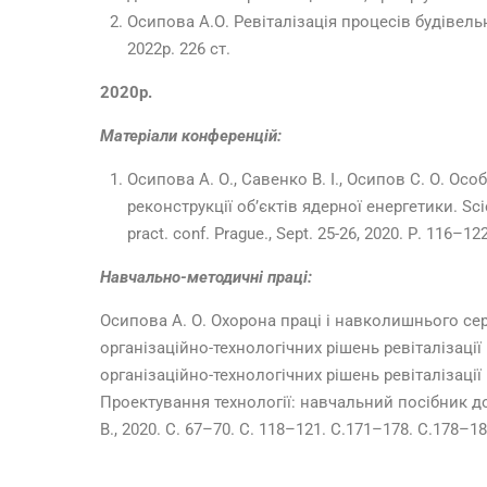
Осипова А.О. Ревіталізація процесів будівель
2022р. 226 ст.
2020р.
Матеріали конференцій:
Осипова А. О., Савенко В. І., Осипов С. О. Ос
реконструкції об’єктів ядерної енергетики. Scienc
pract. conf. Prague., Sept. 25-26, 2020. Р. 116–122
Навчально-методичні праці:
Осипова А. О. Охорона праці і навколишнього се
організаційно-технологічних рішень ревіталізаці
організаційно-технологічних рішень ревіталізаці
Проектування технології: навчальний посібник до 
В., 2020. С. 67–70. С. 118–121. С.171–178. С.178–1