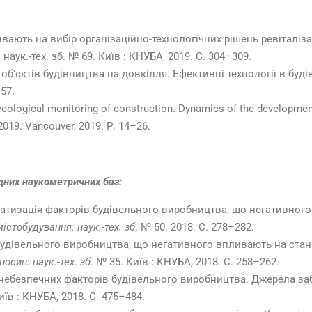
вають на вибір організаційно-технологічних рішень ревіталіз
аук.-тех. зб. № 69. Київ : КНУБА, 2019. С. 304–309.
’єктів будівництва на довкілля. Ефективні тех­нології в будів­н
157.
ecological monitoring of construction. Dynamics of the development
 2019. Vancouver, 2019. Р. 14–26.
одних наукометричних баз:
матизація факторів будівельного виробництва, що негативно
істобудування: наук.-тех. зб
. № 50. 2018. С. 278–282.
 будівельного виробництва, що негативного впливають на стан
син: наук.-тех. зб.
№ 35. Київ : КНУБА, 2018. С. 258–262.
о небезпечних факторів будівельного виробництва. Джерела з
їв : КНУБА, 2018. С. 475–484.