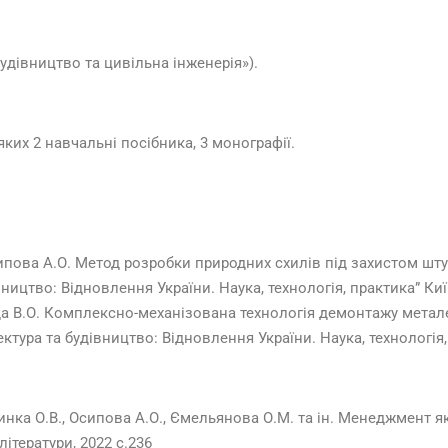
удівництво та цивільна інженерія»).
ких 2 навчальні посібника, 3 монографії.
Осипова А.О. Метод розробки природних схилів під захистом ш
ництво: Відновлення України. Наука, технологія, практика” Ки
ида В.О. Комплексно-механізована технологія демонтажу мета
тура та будівництво: Відновлення України. Наука, технологія,
бинка О.В., Осипова А.О., Ємельянова О.М. та ін. Менеджмент як
літератури, 2022 с.236