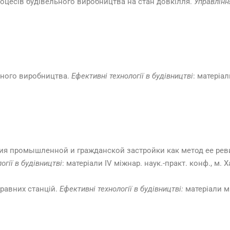
роцесів будівельного виробництва на стан довкілля.
Управлінн
льного виробництва.
Ефективні технології в будівництві
: матеріал
кция промышленной и гражданской застройки как метод ее ре
огії в будівництві
: матеріали ІV міжнар. наук.-практ. конф., м. Ха
правних станцій.
Ефективні технології в будівництві:
матеріали мі