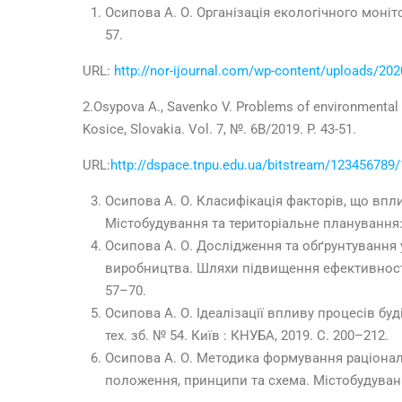
Осипова А. О. Організація екологічного монітори
57.
URL:
http://nor-ijournal.com/wp-content/uploads/20
2.Osypova A., Savenko V. Problems of environmental 
Kosice, Slovakia. Vol. 7, №. 6B/2019. P. 43-51.
URL:
http://dspace.tnpu.edu.ua/bitstream/123456789
Осипова А. О. Класифікація факторів, що впли
Містобудування та територіальне планування: н
Осипова А. О. Дослідження та обґрунтування 
виробництва. Шляхи підвищення ефективності 
57–70.
Осипова А. О. Ідеалізації впливу процесів бу
тех. зб. № 54. Київ : КНУБА, 2019. С. 200–212.
Осипова А. О. Методика формування раціональн
положення, принципи та схема. Містобудування 