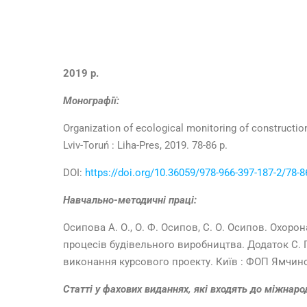
2019 р.
Монографії:
Organization of ecological monitoring of construction
Lviv-Toruń : Liha-Pres, 2019. 78-86 р.
DOI:
https://doi.org/10.36059/978-966-397-187-2/78-8
Навчально-методичні праці:
Осипова А. О., О. Ф. Осипов, С. О. Осипов. Охор
процесів будівельного виробництва. Додаток С. 
виконання курсового проекту. Київ : ФОП Ямчинськ
Статті у фахових виданнях, які входять до міжнар