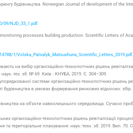
нгу будівництва. Norwegian Journal of development of the Intern
20/09/NJD_33_1.pdf
.
monitoring processes building production. Scientific Letters of Ac
/14788/1/Volska_Patsalyk_Matsushuna_Scientific_Letters_2019.pdf
вають на вибір організаційно-технологічних рішень ревіталіз
аук.-тех. зб. № 69. Київ : КНУБА, 2019. С. 304–309.
упорядкованої системи організаційно-технологічних рішень рев
будівництва в умовах формування ринкових відносин: збір. на
дівництва на об’єкти навколишнього середовища. Сучасні пробл
их організаційно-техноло­гіч­них рішень ревіталізації проце
та територіальне планування: наук.-техн. зб. 2019. Вип. 70. С