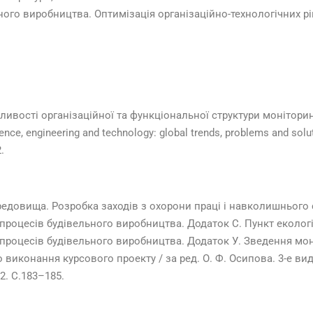
ного виробництва. Оптимізація організаційно-технологічних рі
обливості організаційної та функціональної структури монітори
e, engineering and technology: global trends, problems and solutio
.
редовища. Розробка заходів з охорони праці і навколишньог
ї процесів будівельного виробництва. Додаток С. Пункт еколог
ї процесів будівельного виробництва. Додаток У. Зведення мо
виконання курсового проекту / за ред. О. Ф. Осипова. 3-е вид
82. С.183–185.