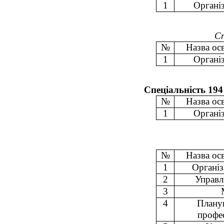
1
Організ
Сп
№
Назва ос
1
Організ
Спеціальність 194 
№
Назва ос
1
Організ
№
Назва ос
1
Організ
2
Управл
3
4
Планув
профе