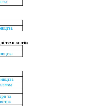
ицтва
вництва
ні технології»
вництва
бництва
оналом
єри та
виток