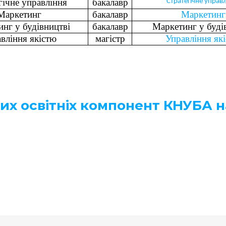
гічне управління
бакалавр
Стратегічне управ
Маркетинг
бакалавр
Маркетинг
нг у будівництві
бакалавр
Маркетинг у буді
вління якістю
магістр
Управління як
их освітніх компонент КНУБА на