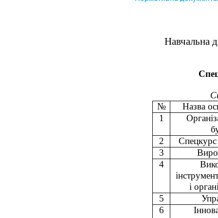
Навчальна д
Спец
С
№
Назва ос
1
Організ
б
2
Спецкурс 
3
Виро
4
Вик
інструмен
і орган
5
Упр
6
Іннова