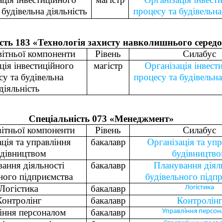
 будівельна діяльність
процесу та будівельна
сть 183 «Технологія захисту навколишнього серед
вітньої компоненти
Рівень
Силабус
ція інвестиційного
магістр
Організація інвест
су та будівельна
процесу та будівельна
діяльність
Спеціальність 073 «Менеджмент»
вітньої компоненти
Рівень
Силабус
ція та управління
бакалавр
Організація та уп
удівництвом
будівництв
ання діяльності
бакалавр
Планування діял
ного підприємства
будівельного підп
Логістика
бакалавр
Логістика
Контролінг
бакалавр
Контролін
іння персоналом
бакалавр
Управління персо