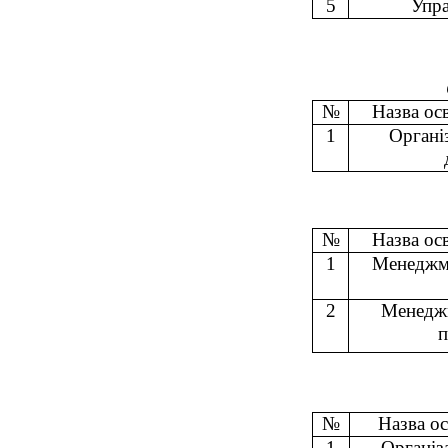
5
Упра
№
Назва ос
1
Організ
№
Назва ос
1
Менеджме
2
Менеджм
п
№
Назва ос
1
Організ