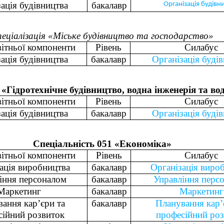
ація будівництва
бакалавр
Організація будівн
еціалізація «
Міське будівництво та господарство
»
вітньої компоненти
Рівень
Силабус
ація будівництва
бакалавр
Організація буді
«Гідротехнічне будівництво, водна інженерія та вод
вітньої компоненти
Рівень
Силабус
ація будівництва
бакалавр
Організація буді
Спеціальність 051 «Економіка»
вітньої компоненти
Рівень
Силабус
ація виробництва
бакалавр
Організація виро
іння персоналом
бакалавр
Управління перс
Маркетинг
бакалавр
Маркетинг
ання кар’єри та
бакалавр
Планування кар’
сійний розвиток
професійний роз