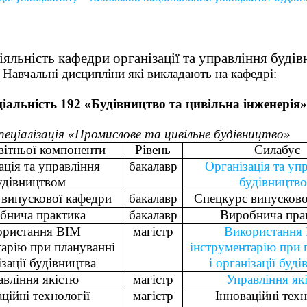
іяльність кафедри організації та управління буді
Навчальні дисципліни які викладають на кафедрі:
іальність 192 «Будівництво та цивільна інженерія»
пеціалізація «Промислове та цивільне будівництво»
вітньої компоненти
Рівень
Силабус
ація та управління
бакалавр
Організація та уп
удівництвом
будівництв
випускової кафедри
бакалавр
Спецкурс випусково
бнича практика
бакалавр
Виробнича пра
ористання BIM
магістр
Використання
тарію при плануванні
інструментарію при 
ізації будівництва
і організації буд
авління якістю
магістр
Управління як
ційні технології
магістр
Інноваційні техн