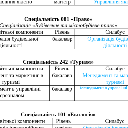
вління якістю
магістр
Управління як
Спеціальність 081 «Право»
Спеціалізація «Будівельне та містобудівне право»
вітньої компоненти
Рівень
Силабус
ація будівельної
бакалавр
Організація буді
діяльності
діяльності
Спеціальність 242 «Туризм»
вітньої компоненти
Рівень
Силабус
нт та маркетинг в
бакалавр
Менеджмент та мар
туризмі
туризмі
ент в управлінні
бакалавр
Менеджмент в управлінні
ерсоналом
Спеціальність 101 «Екологія»
вітньої компоненти
Рівень
Силабус
ація інвестиційного
магістр
Організація інвест