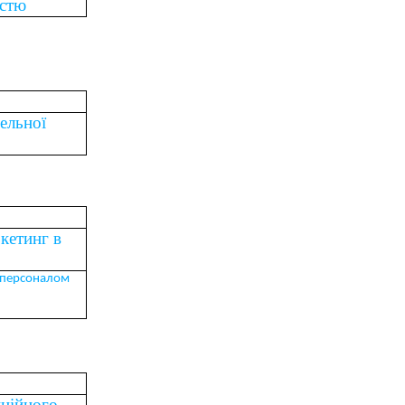
істю
вельної
кетинг в
 персоналом
иційного