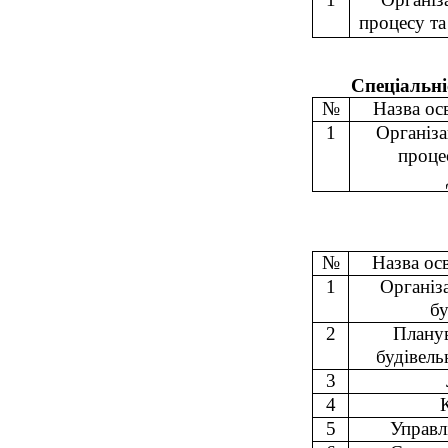
процесу та
Спеціальні
№
Назва ос
1
Організа
проце
№
Назва ос
1
Організа
б
2
Планув
будівель
3
4
5
Управл