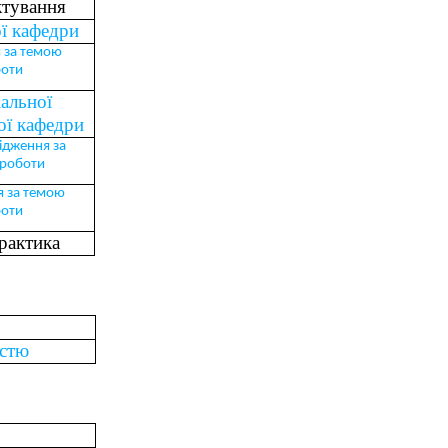
ктування
ї кафедри
 за темою
боти
альної
ої кафедри
ідження за
 роботи
я за темою
боти
рактика
істю