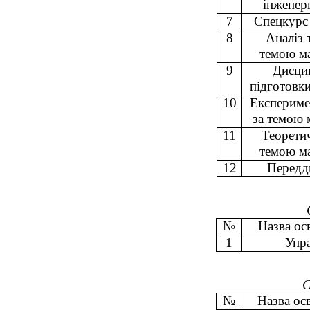
інженер
7
Спецкурс 
8
Аналіз 
темою ма
9
Дисцип
підготовк
10
Експериме
за темою 
11
Теорети
темою ма
12
Передд
№
Назва ос
1
Упра
С
№
Назва ос