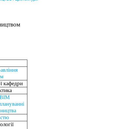
вництвом
равління
ом
ї кафедри
ктика
 BIM
плануванні
івництва
істю
ології