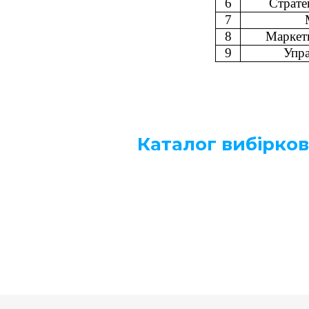
6
Страте
7
8
Маркети
9
Упра
Каталог вибірков