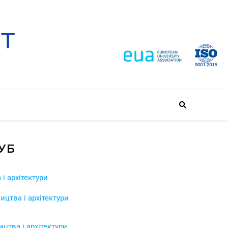
УБ
i архітектури
тва i архітектури
цтва i архітектури