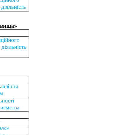
 діяльність
овища»
иційного
 діяльність
равління
ом
ьності
риємства
г
налом