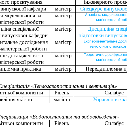
ного проєктування
інженерного проє
випускової кафедри
магістр
Спецкурс випусково
та моделювання за
магістр
Аналіз та моделювання
магістерської ро
гістерської роботи
ліна спеціальної
магістр
Дисципліна спеці
и випускової кафедри
підготовки випусков
нтальне дослідження
магістр
Експериментальне досл
темою магістерської
магістерської роботи
чне дослідження за
магістр
Теоретичне дослідженн
магістерської ро
гістерської роботи
ипломна практика
магістр
Переддипломна п
Спеціалізація «Теплогазопостачання і вентиляція»
вітньої компоненти
Рівень
Силабус
вління якістю
магістр
Управління як
пеціалізація «Водопостачання та водовідведення»
вітньої компоненти
Рівень
Силабус