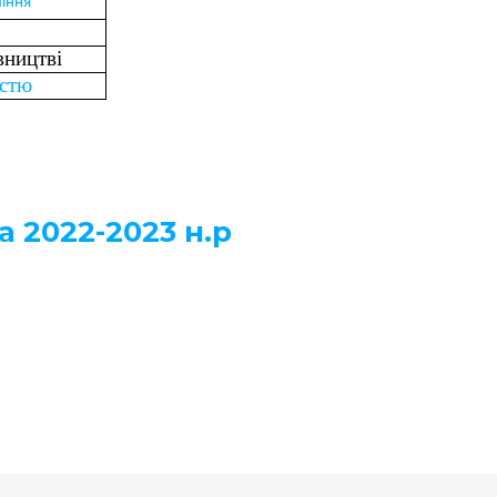
ління
вництві
істю
 2022-2023 н.р