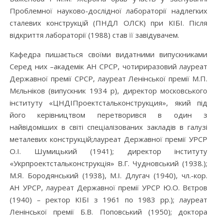
Проблемної науково-дослідної лабораторії надлегких
сталевих конструкцій (ПНДЛ ОЛСК) при КІБІ. Після
відкриття лабораторії (1988) став її завідувачем.
Кафедра пишається своїми видатними випускниками
Серед них –академік АН СРСР, чотириразовий лауреат
Державної премії СРСР, лауреат Ленінської премії М.П.
Мєльніков (випускник 1934 р), директор московського
інституту «ЦНДІПроектстальконструкция», який під
його керівництвом перетворився в один з
найвідоміших в світі спеціалізованих закладів в галузі
металевих конструкцій;лауреат Державної премії УРСР
О.І. Шумицький (1941); директор інституту
«Укрпроектстальконструкція» В.Г. Чудновський (1938.);
М.Я. Бородянський (1938), М.І. Длугач (1940), чл.-кор.
АН УРСР, лауреат Державної премії УРСР Ю.О. Вєтров
(1940) – ректор КІБІ з 1961 по 1983 рр.); лауреат
Ленінської премії Б.В. Поповський (1950); доктора