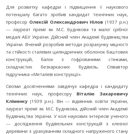
Для розвитку кафедри і підвищення її наукового
потенціалу багато зробив кандидат технічних наук,
професор
Олексій Олександрович Нілов
(1937 р.н.)
― лауреат премії ім. М.С. Буднікова та малої срібної
медалі АБУ України. Дійсний член Академії будівництва
України. Вчений розробив методи розрахунку міцності
та стійкості сталевих циліндричних оболонок баштових
конструкцій, балок з гофрованими стінками,
складчастих безкаркасних будівель. Співавтор
підручника «Металеві конструкції».
Своїми досягненнями завдячує кафедра і кандидату
технічних наук, професору
Віталію Захаровичу
Кліменку
(1939 р.н.). Він ― відмінник освіти України,
лауреат премії ім. М.С. Буднікова, дійсний член Академії
будівництва України. У колі наукових інтересів ученого
― дослідження будівельних конструкцій з клеєної
деревини з урахуванням складного напруженого стану