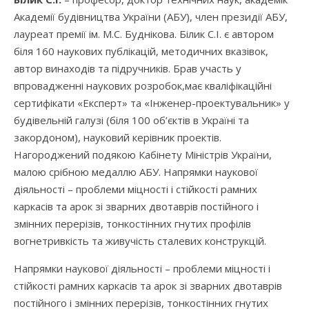
Академії будівництва України (АБУ), член президії АБУ,
лауреат премії ім. М.С. Буднікова. Білик С.І. є автором
біля 160 наукових публікацій, методичних вказівок,
автор винаходів та підручників. Брав участь у
впровадженні наукових розробок,має кваліфікаційні
сертифікати «Експерт» та «Інженер-проектувальник» у
будівельній галузі (біля 100 об’єктів в Україні та
закордоном), науковий керівник проектів.
Нагороджений подякою Кабінету Міністрів України,
малою срібною медаллю АБУ. Напрямки наукової
діяльності – проблеми міцності і стійкості рамних
каркасів та арок зі зварних двотаврів постійного і
змінних перерізів, тонкостінних гнутих профілів
вогнетривкість та живучість сталевих конструкцій.
Напрямки наукової діяльності – проблеми міцності і
стійкості рамних каркасів та арок зі зварних двотаврів
постійного і змінних перерізів, тонкостінних гнутих