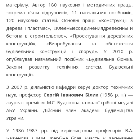
матеріалу. Автор 180 наукових і методичних праць,
зокрема п’яти підручників, 11 навчальних посібників,
120 наукових статей. Основні праці: «Конструкції з
дерева і пластмас», «Клееныесоединениядревесины и
бетона в строительстве», «Проектування дерев’яних
конструкцій», «Випробування та обстеження
будівельних конструкцій і споруд». У 2010 р.
опублікував навчальний посібник «Будівельна біоніка.
Закони розвитку технічних систем. Будівельні
конструкції».
З 2007 р. діяльністю кафедри керує доктор технічних
наук, професор
Сергій Іванович Білик
(1958 р. н.) ―
лауреат премії ім. М.С. Буднікова та малої срібної медалі
АБУ України. Дійсний член Академії будівництва
України.
У 1986–1987 pp. під керівництвом професорів В.А.
Баженова і М.М. Жербіна брав участь у заснуванні