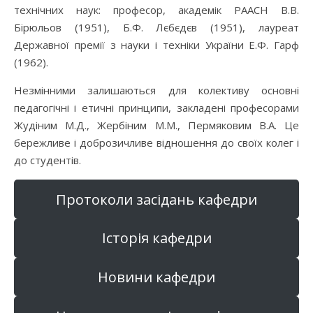
технічних наук: професор, академік РААСН В.В.
Бірюльов (1951), Б.Ф. Лєбєдєв (1951), лауреат
Державної премії з науки і техніки України Е.Ф. Гарф
(1962).
Незмінними залишаються для колективу основні
педагогічні і етичні принципи, закладені професорами
Жудіним М.Д., Жербіним М.М., Пермяковим В.А. Це
бережливе і доброзичливе відношення до своїх колег і
до студентів.
Протоколи засідань кафедри
Історія кафедри
Новини кафедри