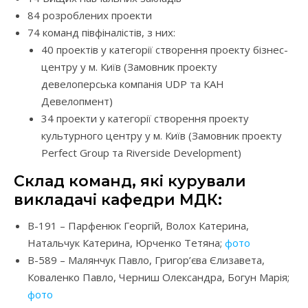
84 розроблених проекти
74 команд півфіналістів, з них:
40 проектів у категорії створення проекту бізнес-
центру у м. Київ (Замовник проекту
девелоперська компанія UDP та КАН
Девелопмент)
34 проекти у категорії створення проекту
культурного центру у м. Київ (Замовник проекту
Perfect Group та Riverside Development)
Склад команд, які курували
викладачі кафедри МДК:
B-191 – Парфенюк Георгій, Волох Катерина,
Натальчук Катерина, Юрченко Тетяна;
фото
B-589 – Малянчук Павло, Григор’єва Єлизавета,
Коваленко Павло, Черниш Олександра, Богун Марія;
фото