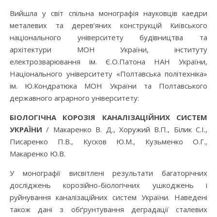
Вийшла у світ спільна монографія науковців каедри
металевих та дерев’яних конструкцій Київського
національного університету будівництва та
архітектури МОН України, інституту
електрозварювання ім. Є.О.Патона НАН України,
Національного університету «Полтавська політехніка»
ім. Ю.Кондратюка МОН України та Полтавського
державного аграрного університету:
БІОЛОГІЧНА КОРОЗІЯ КАНАЛІЗАЦІЙНИХ СИСТЕМ
УКРАЇНИ
/ Макаренко В. Д., Хоружий В.П., Білик С.І.,
Писаренко П.В., Кусков Ю.М., Кузьменко О.Г.,
Макаренко Ю.В.
У монографії висвітлені результати багаторічних
досліджень корозійно-біологічних ушкоджень і
руйнування каналізаційних систем України. Наведені
також дані з обґрунтування деградації сталевих