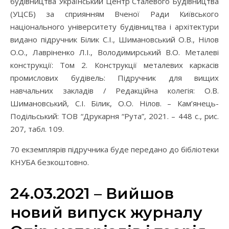
будівництва Український Центр Сталевого Будівництва
(УЦСБ) за сприянням Вченої Ради Київського
національного університету будівництва і архітектури
видано підручник Білик С.І., Шимановський О.В., Нілов
О.О., Лавріненко Л.І., Володимирський В.О. Металеві
конструкції: Том 2. Конструкції металевих каркасів
промислових будівель: Підручник для вищих
навчальних закладів / Редакційна колегія: О.В.
Шимановський, С.І. Білик, О.О. Нілов. – Кам’янець-
Подільський: ТОВ “Друкарня “Рута”, 2021. – 448 с., рис.
207, табл. 109.
70 екземплярів підручника буде передано до бібліотеки
КНУБА безкоштовно.
24.03.2021 – Вийшов
новий випуск журналу