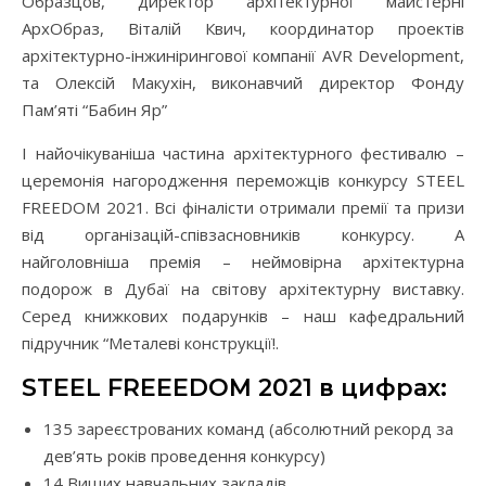
Образцов, директор архітектурної майстерні
АрхОбраз, Віталій Квич, координатор проектів
архітектурно-інжинірингової компанії AVR Development,
та Олексій Макухін, виконавчий директор Фонду
Пам’яті “Бабин Яр”
І найочікуваніша частина архітектурного фестивалю –
церемонія нагородження переможців конкурсу STEEL
FREEDOM 2021. Всі фіналісти отримали премії та призи
від організацій-співзасновників конкурсу. А
найголовніша премія – неймовірна архітектурна
подорож в Дубаї на світову архітектурну виставку.
Серед книжкових подарунків – наш кафедральний
підручник “Металеві конструкції!.
STEEL FREEEDOM 2021 в цифрах:
135 зареєстрованих команд (абсолютний рекорд за
дев’ять років проведення конкурсу)
14 Вищих навчальних закладів