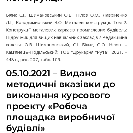
Білик С.І., Шимановський О.В., Нілов О.О., Лавріненко
Л.І., Володимирський В.О. Металеві конструкції: Том 2.
Конструкції металевих каркасів промислових будівель:
Підручник для вищих навчальних закладів / Редакційна
колегія: О.В. Шимановський, С.І. Білик, О.О. Нілов. –
Кам’янець-Подільський: ТОВ “Друкарня “Рута”, 2021. –
448 с., рис. 207, табл. 109.
05.10.2021 – Видано
методичні вказівки до
виконання курсового
проекту «Робоча
площадка виробничої
будівлі»