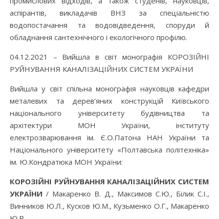
промислових відходів, а також студенів, науковців,
аспірантів, викладачів ВНЗ за спеціальністю
водопостачання та водовідведення, споруди й
обладнання сантехнічного і екологічного профілю.
04.12.2021 – Вийшла в світ монографія КОРОЗІЙНІ
РУЙНУВАННЯ КАНАЛІЗАЦІЙНИХ СИСТЕМ УКРАЇНИ
Вийшла у світ спільна монографія науковців кафедри
металевих та дерев’яних конструкцій Київського
національного університету будівництва та
архітектури МОН України, інституту
електрозварювання ім. Є.О.Патона НАН України та
Національного університету «Полтавська політехніка»
ім. Ю.Кондратюка МОН України:
КОРОЗІ
ЙНІ РУЙНУВАННЯ КАНАЛІЗАЦІЙНИХ СИСТЕМ
УКРАЇНИ
/ Макаренко В. Д., Максимов С.Ю., Білик С.І.,
Винников Ю.Л., Кусков Ю.М., Кузьменко О.Г., Макаренко
Ю.В.