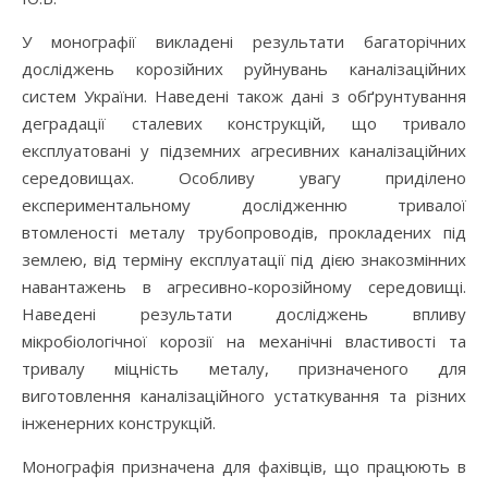
У монографії викладені результати багаторічних
досліджень корозійних руйнувань каналізаційних
систем України. Наведені також дані з обґрунтування
деградації сталевих конструкцій, що тривало
експлуатовані у підземних агресивних каналізаційних
середовищах. Особливу увагу приділено
експериментальному дослідженню тривалої
втомленості металу трубопроводів, прокладених під
землею, від терміну експлуатації під дією знакозмінних
навантажень в агресивно-корозійному середовищі.
Наведені результати досліджень впливу
мікробіологічної корозії на механічні властивості та
тривалу міцність металу, призначеного для
виготовлення каналізаційного устаткування та різних
інженерних конструкцій.
Монографія призначена для фахівців, що працюють в