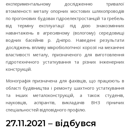
експериментальному дослідженню тривалої
втомленості металу опорних мостових шляхопроводів
по прогонових будовах гідроелектростанцій та гребель
від терміну експлуатації під дією знакозмінних
навантажень в агресивному (вологому) середовищі
водних басейнів р. Дніпро. Наведені результати
досліджень впливу мікробіологічної корозії на механічні
властивості металу, призначеного для виготовлення
гідротехнічного устаткування та різних інженерних
конструкцій.
Монографія призначена для фахівців, що працюють в
області будівництва і ремонту шахтного устаткування
та інших металоконструкцій, а також студенів,
науковців, аспірантів, викладачів ВНЗ гірничих
спеціальностей відповідного профілю.
27.11.2021 – відбувся