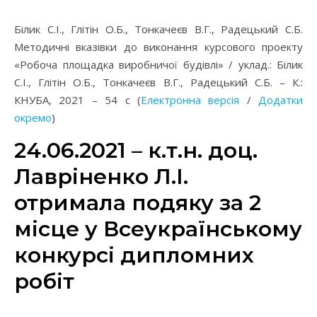
Білик С.І., Глітін О.Б., Тонкачеєв В.Г., Радецький С.Б.
Методичні вказівки до виконання курсового проекту
«Робоча площадка виробничої будівлі» / уклад.: Білик
С.І., Глітін О.Б., Тонкачеєв В.Г., Радецький С.Б. – К.:
КНУБА, 2021 – 54 с (
Електронна версія
/
Додатки
окремо
)
24.06.2021 – к.т.н. доц.
Лавріненко Л.І.
отримала подяку за 2
місце у Всеукраїнському
конкурсі дипломних
робіт