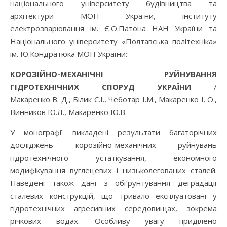
національного університету будівництва та
архітектури МОН України, інституту
електрозварювання ім. Є.О.Патона НАН України та
Національного університету «Полтавська політехніка»
ім. Ю.Кондратюка МОН України:
КОРОЗІ
ЙН
О-МЕХАНІЧНІ
РУЙНУВАННЯ
ГІДРОТЕХНІЧНИХ СПОРУД УКРАЇНИ
/
Макаренко В. Д., Білик С.І., Чеботар І.М., Макаренко І. О.,
Винников Ю.Л., Макаренко Ю.В.
У монографії викладені результати багаторічних
досліджень корозійно-механічних руйнувань
гідротехнічного устаткування, економного
модифікування вуглецевих і низьколегованих сталей.
Наведені також дані з обґрунтування деградації
сталевих конструкцій, що тривало експлуатовані у
гідротехнічних агресивних середовищах, зокрема
річкових водах. Особливу увагу приділено