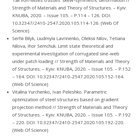
Tall von-Mises trusses’ skew-symmetric deformation //
Strength of Materials and Theory of Structures. – Kyiv:
KNUBA, 2020. – Issue 105. – P.114 – 126. DOI:
10.32347/2410-2547.2020.105.114-126. (Web Of
Science)
Serhii Bilyk, Liudmyla Lavrinenko, Oleksii Nilov, Tetiana
Nilova, Ihor Semchuk. Limit state theoretical and
experimental investigation of corrugated sine-web
under patch loading // Strength of Materials and Theory
of Structures. – Kyiv: KNUBA, 2020. – Issue 105. – P.152
– 164. DOI: 10.32347/2410-2547.2020.105.152-164.
(Web Of Science)
Vitalina Yurchenko, Ivan Peleshko. Parametric
optimization of steel structures based on gradient
projection method // Strength of Materials and Theory
of Structures. – Kyiv: KNUBA, 2020. – Issue 105. – P.192
– 220. DOI: 10.32347/2410-2547.2020.105.192-220.
(Web Of Science)