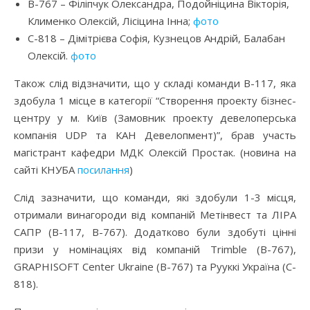
B-767 – Філіпчук Олександра, Подойніцина Вікторія,
Клименко Олексій, Лісіцина Інна;
фото
С-818 – Дімітрієва Софія, Кузнецов Андрій, Балабан
Олексій.
фото
Також слід відзначити, що у складі команди B-117, яка
здобула 1 місце в категорії “Створення проекту бізнес-
центру у м. Київ (Замовник проекту девелоперська
компанія UDP та КАН Девелопмент)”, брав участь
магістрант кафедри МДК Олексій Простак. (новина на
сайті КНУБА
посилання
)
Слід зазначити, що команди, які здобули 1-3 місця,
отримали винагороди від компаній Метінвест та ЛІРА
САПР (B-117, B-767). Додатково були здобуті цінні
призи у номінаціях від компаній Trimble (B-767),
GRAPHISOFT Center Ukraine (B-767) та Рууккі Україна (C-
818).