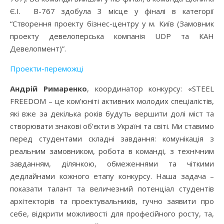
Є.І. B-767 здобула 3 місце у фіналі в категорії
“Створення проекту бізнес-центру у м. Київ (Замовник
проекту девелоперська компанія UDP та КАН
Девелопмент)”.
Проекти-переможці
Андрій Римаренко
, координатор конкурсу: «STEEL
FREEDOM – це ком’юніті активних молодих спеціалістів,
які вже за декілька років будуть вершити долі міст та
створювати знакові об’єкти в Україні та світі. Ми ставимо
перед студентами складні завдання: комунікація з
реальним замовником, робота в команді, з технічним
завданням, ділянкою, обмеженнями та чіткими
дедлайнами кожного етапу конкурсу. Наша задача –
показати талант та величезний потенціал студентів
архітекторів та проектувальників, гучно заявити про
себе, відкрити можливості для професійного росту, та,