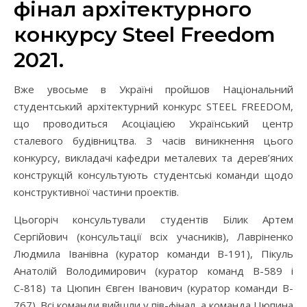
фінал архітектурного
конкурсу Steel Freedom
2021.
Вже увосьме в Україні пройшов Національний
студентський архітектурний конкурс STEEL FREEDOM,
що проводиться Асоціацією Український центр
сталевого будівництва. З часів виникнення цього
конкурсу, викладачі кафедри металевих та дерев’яних
конструкцій консультують студентські команди щодо
конструктивної частини проектів.
Цьогоріч консультували студентів Білик Артем
Сергійович (консультації всіх учасників), Лавріненко
Людмила Іванівна (куратор команди B-191), Пікуль
Анатолій Володимирович (куратор команд B-589 і
С-818) та Цюпин Євген Іванович (куратор команди B-
767). Всі команди вийшли у пів-фінал, а команда Цюпина