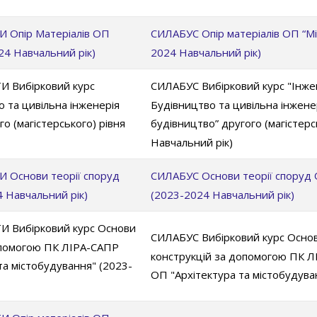
Опір Матеріалів ОП
СИЛАБУС Опір матеріалів ОП “Мі
24 Навчальний рік)
2024 Навчальний рік)
Вибірковий курс
СИЛАБУС Вибірковий курс "Інжен
о та цивільна інженерія
Будівництво та цивільна інжене
о (магістерського) рівня
будівництво” другого (магістерс
Навчальний рік)
снови теорії споруд
СИЛАБУС Основи теорії споруд О
4 Навчальний рік)
(2023-2024 Навчальний рік)
Вибірковий курс Основи
СИЛАБУС Вибірковий курс Основ
опомогою ПК ЛІРА-САПР
конструкцій за допомогою ПК Л
та містобудування" (2023-
ОП "Архітектура та містобудува