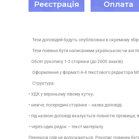
Реєстрація
Оплата
Тези доповідей будуть опубліковані в окремому збі
Тези повинні бути написаними українською чи англ
Обсяг рукопису 1-2 сторінки (до 2000 знаків).
Оформлення у форматі А-4 текстового редактора
M
Структура:
• УДК у верхньому лівому кутку;
• нижче, посередині сторінки – назва доповіді;
• під назвою доповіді вказується повністю прізвище, ім
• через один рядок – текст матеріалу.
Переноси слів не допускаються. Рукопис повинен бут