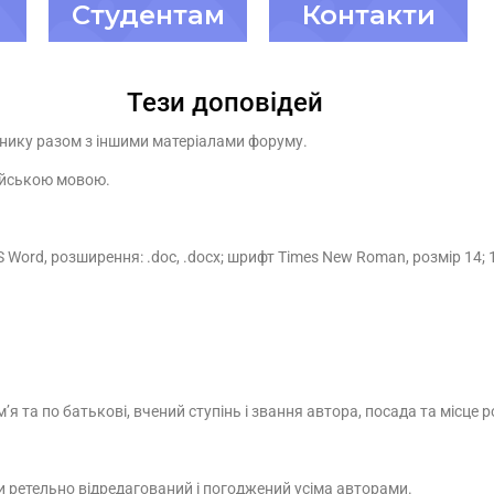
Студентам
Контакти
Тези доповідей
рнику разом з іншими матеріалами форуму.
ійською мовою.
S
Word
, розширення: .
doc
, .
docx
; шрифт
Times
New
Roman
, розмір 14;
’я та по батькові, вчений ступінь і звання автора, посада та місце ро
и ретельно відредагований і погоджений усіма авторами.