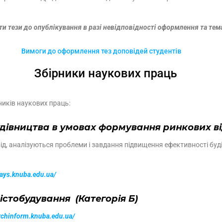
и тези до опублікування в разі невідповідності оформлення та тема
Вимоги до оформлення тез доповідей студентів
Збірники наукових праць
ників наукових праць:
дівництва в умовах формування ринкових від
від, аналізуються проблеми і завдання підвищення ефективності б
ways.knuba.edu.ua/
істобудування (Категорія Б)
archinform.knuba.edu.ua/