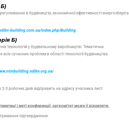
 Б)
гулювання в будівництві, економічної ефективності енергозберігаю
/ndibv-building.com.ua/index.php/Building
орія Б)
тніх технологій у будівельному виробництві. Тематична
всіх сучасних проблем в області технології будівництва
www.ntinbuilding.ndibv.org.ua/
-3 робочих днів відправить на адресу учасника лист
тематиці і меті конференції, оргкомітет може її відхилити.
отримання підтвердження.