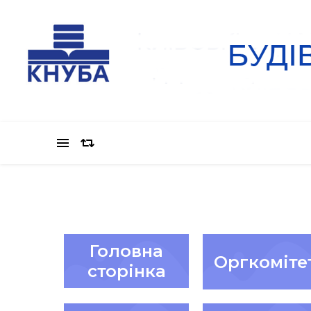
Головна
Оргкоміте
сторінка