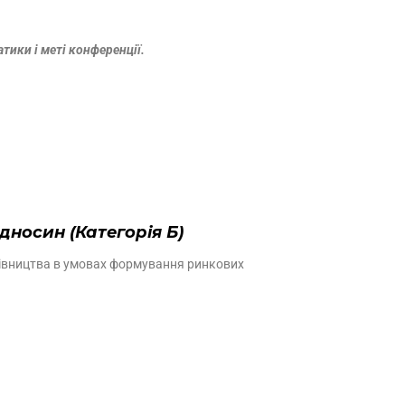
тики і меті конференції.
носин (Категорія Б)
удівництва в умовах формування ринкових