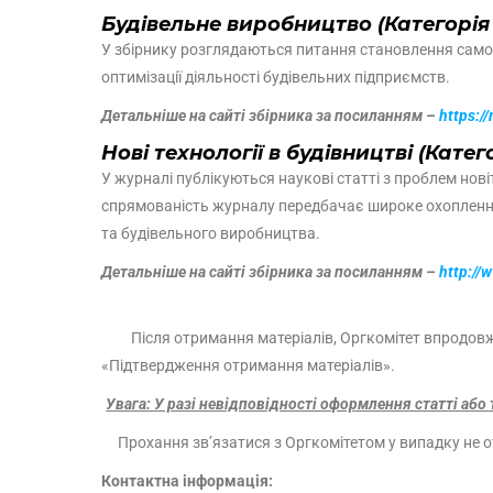
Будівельне виробництво (Категорія
У збірнику розглядаються питання становлення саморе
оптимізації діяльності будівельних підприємств.
Детальніше на сайті збірника за посиланням –
https:/
Нові технології в будівництві (Катег
У журналі публікуються наукові статті з проблем нові
спрямованість журналу передбачає широке охоплення 
та будівельного виробництва.
Детальніше на сайті збірника за посиланням –
http://
Після отримання матеріалів, Оргкомітет впродовж 2
«Підтвердження отримання матеріалів».
Увага: У разі невідповідності оформлення статті або 
Прохання зв’язатися з Оргкомітетом у випадку не 
Контактна інформація
: