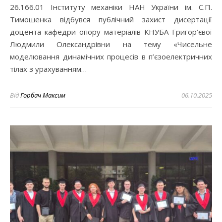
26.166.01 Інституту механіки НАН України ім. С.П.
Тимошенка відбувся публічний захист дисертації
доцента кафедри опору матеріалів КНУБА Григор’євої
Людмили Олександрівни на тему «Чисельне
моделювання динамічних процесів в п’єзоелектричних
тілах з урахуванням…
Від
Горбач Максим
06.10.2025