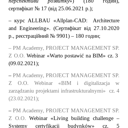
перспективи розвитку
») (180 годин),
сертифікат №
17 (від 25.06.2021 р.);
–
к
урс АLLBAU
«
Allplan-CAD: Architecture
and Engineering
».
(Сертифікат від
27
.
10
.202
0
р., реєстраційний № 99
01
) –
18
0 годин
;
–
PM Academy,
PROJECT MANAGEMENT SP.
Z O.O.
Webinar «Warto postawić na BIM» cz.
3
(
09.02.2021
);
–
PM Academy,
PROJECT MANAGEMENT SP.
Z O.O.
Webinar «BIM i digitalizacja w
zarządzaniu projektami infrastrukturalnymi» cz.
4
(
23.02.2021
);
–
PM Academy,
PROJECT MANAGEMENT SP.
Z O.O.
Webinar «Living building challenge –
Systemy certyfikacji budynków» cz. 5