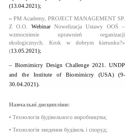
(
13.04.2021
);
–
PM Academy,
PROJECT MANAGEMENT SP.
Z O.O.
Webinar
Nowelizacja Ustawy OOŚ –
wzmocnienie uprawnień organizacji
ekologicznych. Krok w dobrym kierunku?»
(
13.05.2021
)
;
–
Biomimicry Design Challenge 2021. UNDP
and the Institute of Biomimicry (USA)
(
9-
3
0.04.2021
)
.
Навчальні дисципліни:
• Технологія будівельного виробництва;
• Технологія зведення будівель i споруд;