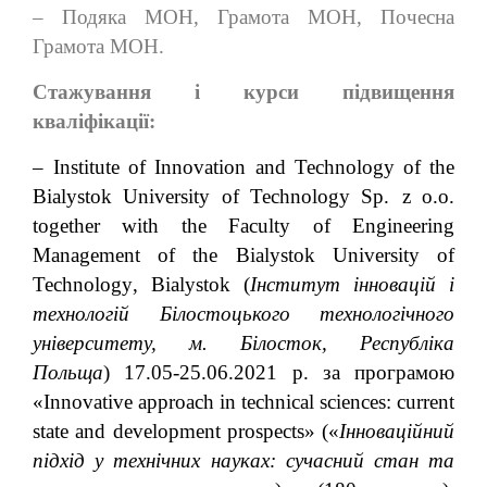
–
Подяка МОН, Грамота МОН, Почесна
Грамота МОН.
Стажування і курси підвищення
кваліфікації:
–
Institute
of
Innovation
and
Technology
of
the
Bialystok
University
of
Technology
Sp
.
z
o
.
o
.
together
with
the
Faculty
of
Engineering
Management
of
the
Bialystok
University
of
Technology
,
Bialystok
(
Інститут інновацій і
технологій Білостоцького технологічного
університету, м. Білосток, Республіка
Польща
) 17.05-25.06.2021 р. за програмою
«
Innovative approach in technical sciences: current
state and development prospects
» («
Інноваційний
підхід у технічних науках: сучасний стан та