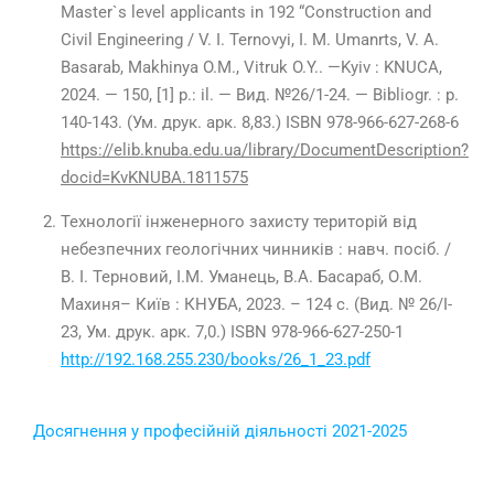
Master`s level applicants in 192 “Сonstruction and
Civil Engineering / V. I. Ternovyi, I. M. Umanrts, V. A.
Basarab, Makhinya O.M., Vitruk O.Y.. —Kyiv : KNUCA,
2024. — 150, [1] p.: il. — Вид. №26/1-24. — Bibliogr. : p.
140-143. (Ум. друк. арк. 8,83.) ISBN 978-966-627-268-6
https://elib.knuba.edu.ua/library/DocumentDescription?
docid=KvKNUBA.1811575
Технології інженерного захисту територій від
небезпечних геологічних чинників : навч. посіб. /
В. І. Терновий, І.М. Уманець, В.А. Басараб, О.М.
Махиня– Київ : КНУБА, 2023. – 124 с. (Вид. № 26/I-
23, Ум. друк. арк. 7,0.) ISBN 978-966-627-250-1
http://192.168.255.230/books/26_1_23.pdf
Досягнення у професійній діяльності 2021-2025