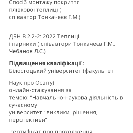
Спосіб монтажу покриття
плівкової теплиці
(
співавтор Тонкачеєв Г.М.)
–
ДБН В.2.2-2: 2022.Теплиці
і парники ( співавтори Тонкачеєв Г.М.,
Чебанов Л.С.)
Підвищення кваліфікації :
Білостоцький університет (факультет
Наук про Освіту)
онлайн-стажування за
темою: “Навчально-наукова діяльність в
сучасному
університеті: виклики, рішення,
перспективи”
сертифікат про проходження