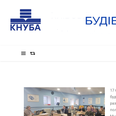
17 
буд
раз
пол