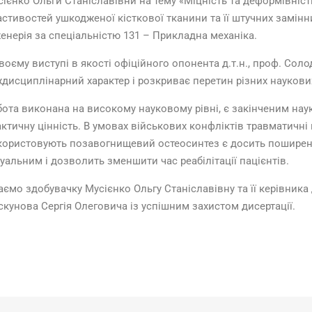
ієнко Ольги Станіславівни на тему «Міцність та деформівніст
астивостей
ушкодженої кісткової тканини та її штучних замінн
енерія за спеціальністю 131 – Прикладна механіка.
воєму виступі в якості офіційного опонента д.т.н., проф. Соло
дисциплінарний характер і розкриває перетин різних наукови
ота виконана на високому науковому рівні, є закінченим нау
ктичну цінність. В умовах військових конфліктів травматичн
користовують позавогнищевий остеосинтез є досить поширен
уальним і дозволить зменшити час реабілітації пацієнтів.
аємо здобувачку Мусієнко Ольгу Станіславівну та її керівника
кунова Сергія Олеговича із успішним захистом дисертації.