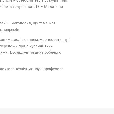
ь систем остеосинтезу з урахуванням
иків» в галузі знань13 – Механічна
дей І.І. наголосив, що тема має
х напрямів.
ковим дослідженням, має теоретичну і
і переломи
при лікуванні яких
ими. Дослідження цих проблем є
 доктора технічних наук, професора