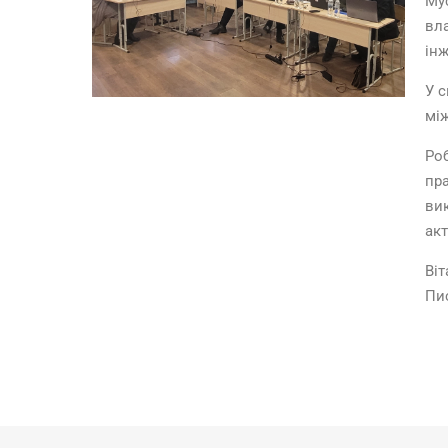
Мус
вл
інж
У с
між
Роб
пра
ви
акт
Віт
Пис