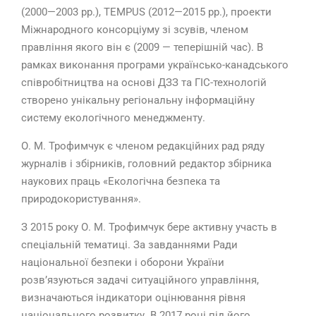
(2000—2003 рр.), TEMPUS (2012—2015 рр.), проекти
Міжнародного консорціуму зі зсувів, членом
правління якого він є (2009 — теперішній час). В
рамках виконання програми українсько-канадського
співробітництва на основі ДЗЗ та ГІС-технологій
створено унікальну регіональну інформаційну
систему екологічного менеджменту.
О. М. Трофимчук є членом редакційних рад ряду
журналів і збірників, головний редактор збірника
наукових праць «Екологічна безпека та
природокористування».
З 2015 року О. М. Трофимчук бере активну участь в
спеціальній тематиці. За завданнями Ради
національної безпеки і оборони України
розв’язуються задачі ситуаційного управління,
визначаються індикатори оцінювання рівня
національного розвитку. В 2017 році під його