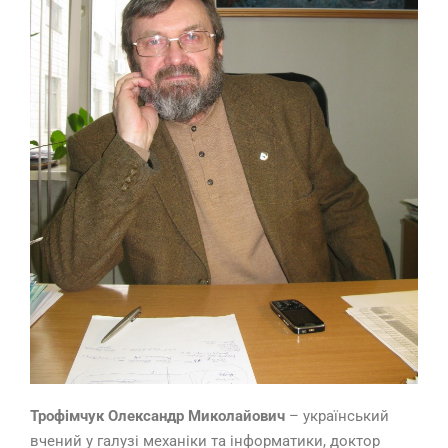
Трофімчук Олександр Миколайович
– український
вчений у галузі механіки та інформатики, доктор