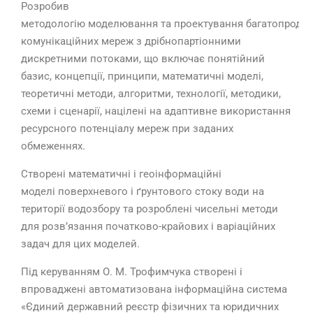
Розробив
методологію моделювання та проектування багатопродук
комунікаційних мереж з дрібнопартіонними
дискретними потоками, що включає понятійний
базис, концепції, принципи, математичні моделі,
теоретичні методи, алгоритми, технології, методики,
схеми і сценарії, націлені на адаптивне використання
ресурсного потенціалу мереж при заданих
обмеженнях.
Створені математичні і геоінформаційні
моделі поверхневого і ґрунтового стоку води на
території водозбору та розроблені чисельні методи
для розв’язання початково-крайових і варіаційних
задач для цих моделей.
Під керуванням О. М. Трофимчука створені і
впроваджені автоматизована інформаційна система
«Єдиний державний реєстр фізичних та юридичних