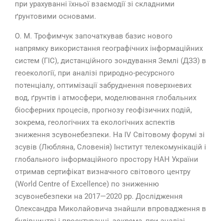
при урахуванні їхньої взаємодії зі складними
ґрунтовими основами.
О. М. Трофимчук започаткував базис нового
напрямку використання географічних інформаційних
систем (ГІС), дистанційного зондування Землі (ДЗЗ) в
геоекології, при аналізі природно-ресурсного
потенціалу, оптимізації забруднення поверхневих
вод, ґрунтів і атмосфери, моделювання глобальних
біосферних процесів, прогнозу геофізичних подій,
зокрема, геологічних та екологічних аспектів
зниження зсувонебезпеки. На IV Світовому форумі зі
зсувів (Любляна, Словенія) Інститут телекомунікацій і
глобального інформаційного простору НАН України
отримав сертифікат визначного світового центру
(World Centre of Excellence) по зниженню
зсувонебезпеки на 2017—2020 рр. Дослідження
Олександра Миколайовича знайшли впровадження в