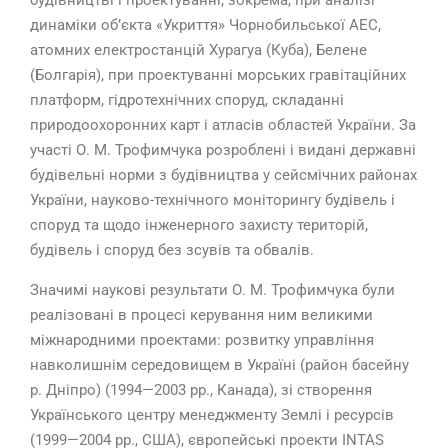
будівництві і проектуванні, зокрема, при аналізі
динаміки об’єкта «Укриття» Чорнобильської АЕС,
атомних електростанцій Хурагуа (Куба), Белене
(Болгарія), при проектуванні морських гравітаційних
платформ, гідротехнічних споруд, складанні
природоохоронних карт і атласів областей України. За
участі О. М. Трофимчука розроблені і видані державні
будівельні норми з будівництва у сейсмічних районах
України, науково-технічного моніторингу будівель і
споруд та щодо інженерного захисту територій,
будівель і споруд без зсувів та обвалів.
Значимі наукові результати О. М. Трофимчука були
реалізовані в процесі керування ним великими
міжнародними проектами: розвитку управління
навколишнім середовищем в Україні (район басейну
р. Дніпро) (1994—2003 рр., Канада), зі створення
Українського центру менеджменту Землі і ресурсів
(1999—2004 рр., США), європейські проекти INTAS