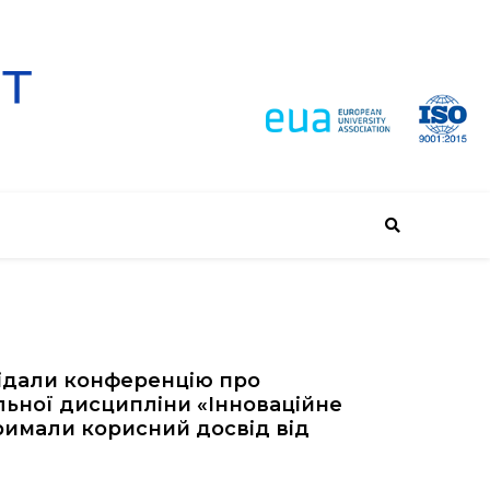
двідали конференцію про
льної дисципліни «Інноваційне
римали корисний досвід від