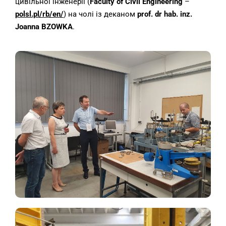
цивільної інженерії (
Faculty of Civil Engineering
–
polsl.pl/rb/en/
) на чолі із деканом
prof. dr hab. inz.
Joanna BZOWKA
.