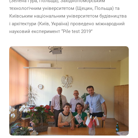
(Зелена Гура, Польща), Західнопоморським
технологічним університетом (Щецин, Польща) та
Київським національним університетом будівництва
і архітектури (Київ, Україна) проведено міжнародний
науковий експеримент “Pile test 2019”