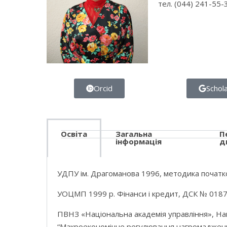
тел. (044) 241-55-
Orcid
Schol
Освіта
Загальна
П
інформація
д
УДПУ ім. Драгоманова 1996, методика початко
УОЦМП 1999 р. Фінанси і кредит, ДСК № 0187
ПВНЗ «Національна академія управління», Нак
“Макроекономічне регулювання нагромадження