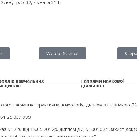
32, внутр. 5-32, кімната 314
ar
Web of Science
Scop
ерелік навчальних
Напрями наукової
исциплін
діяльності
вого навчання і практична психологія, диплом з відзнакою Л
81 25.03.1999
аз № 226 від 18.05.2012р. диплом ДД № 001024 Захист докто
м капіталу в національному господарстві”