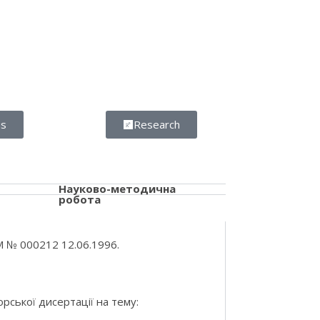
us
Research
Науково-методична
робота
М № 000212 12.06.1996.
рської дисертації на тему: