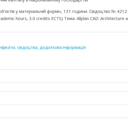
б’єктів у матеріальній формі», 131 години. Свідоцтво № 4212 в
demic hours, 3.0 credits ECTS) Тема: Allplan CAD: Architecture 
ифікати, свідоцтва, додаткова інформація