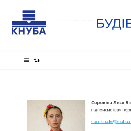
Сорокіна Леся Ві
підприємства» перш
sorokina
.
lv
@
knuba
.