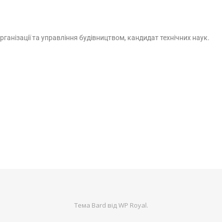
анізації та управління будівництвом, кандидат технічних наук.
Тема Bard від
WP Royal
.