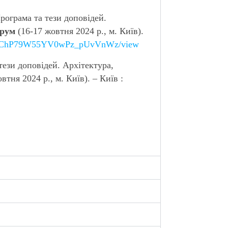
Програма та тези доповідей.
рум
(16-17 жовтня 2024 р., м. Київ).
h7c71ChP79W55YV0wPz_pUvVnWz/view
тези доповідей. Архітектура,
втня 2024 р., м. Київ). – Київ :