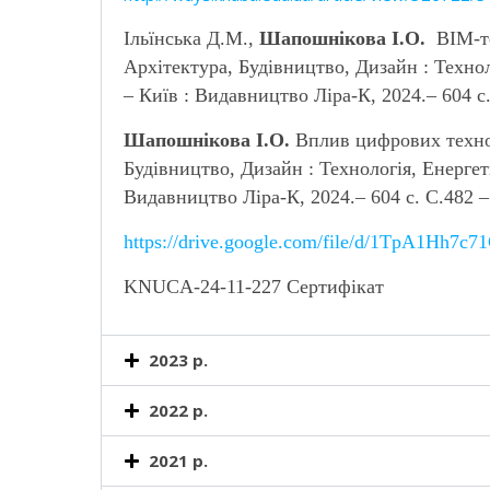
Ільїнська Д.М.,
Шапошнікова І.О.
BIM
-
Архітектура, Будівництво, Дизайн : Техно
– Київ : Видавництво Ліра-К, 2024.– 604 с.
Шапошнікова І.О.
Вплив цифрових технол
Будівництво, Дизайн : Технологія, Енерге
Видавництво Ліра-К, 2024.– 604 с. С.482 
https://drive.google.com/file/d/1TpA1H
KNUCA
-24-11-227 Сертифікат
2023 р.
2022 р.
2021 р.