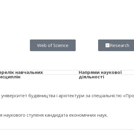
Web of Science
Research
ерелік навчальних
Напрями наукової
исциплін
діяльності
 університет будівництва і архітектури за спеціальністю «Пр
я наукового ступеня кандидата економічних наук.