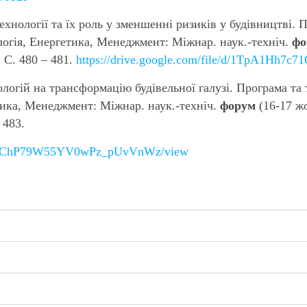
технології та їх роль у зменшенні ризиків у будівництві. 
логія, Енергетика, Менеджмент: Міжнар. наук.-техніч.
фо
 С. 480 – 481.
https://drive.google.com/file/d/1TpA1H
огій на трансформацію будівельної галузі.
Програма та 
тика, Менеджмент: Міжнар. наук.-техніч.
форум
(16-17 жо
– 483.
h7c71ChP79W55YV0wPz_pUvVnWz/view