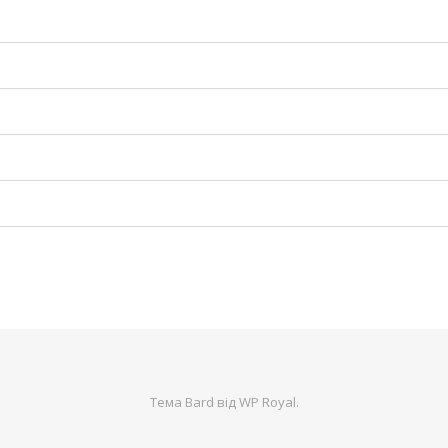
Тема Bard від
WP Royal
.