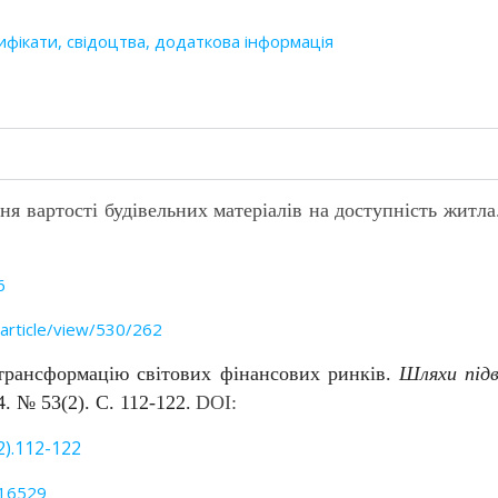
ифікати, свідоцтва, додаткова інформація
ня вартості будівельних матеріалів на доступність житла
6
/article/view/530/262
трансформацію світових фінансових ринків.
Шляхи під
4. № 53(2). С. 112-122.
DOI:
2).112-122
316529