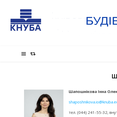
Ш
Шапошнікова Інна Оле
shaposhnikova.io@knuba.e
тел. (044) 241-55-32, вну