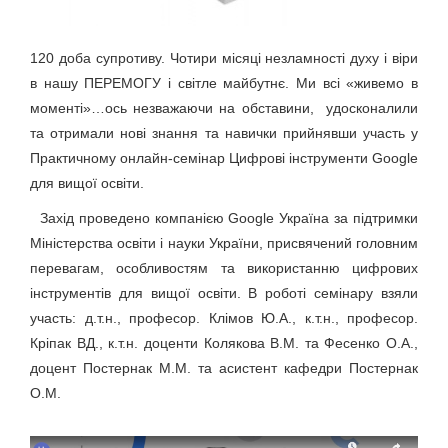
120 доба супротиву. Чотири місяці незламності духу і віри
в нашу ПЕРЕМОГУ і світле майбутнє. Ми всі «живемо в
моменті»…ось незважаючи на обставини, удосконалили
та отримали нові знання та навички прийнявши участь у
Практичному онлайн-семінар Цифрові інструменти Google
для вищої освіти.
Захід проведено компанією Google Україна за підтримки
Міністерства освіти і науки України, присвячений головним
перевагам, особливостям та використанню цифрових
інструментів для вищої освіти. В роботі семінару взяли
участь: д.т.н., професор. Клімов Ю.А., к.т.н., професор.
Кріпак ВД., к.т.н. доценти Колякова В.М. та Фесенко О.А.,
доцент Постернак М.М. та асистент кафедри Постернак
О.М.