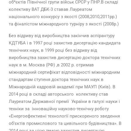
об*єктів Північної групи військ СРСР у ПНР.В складі
колективу ВАТ ДБК-3 ставав Лауреатом
національного конкурсу з якості (2008,2010,2011рр.)
та фіналістом міжнародного турніру з якості (2008р.)
Без відриву від виробництва закінчив аспірантуру
КДТУБА і в 1997 році захистив дисертацію кандидата
технічних наук, в 1999 році без відриву від
виробництва захистив дисертацію доктора технічних
наук в м. Москва (РФ) ,в 2002 р. отримав
міжнародний сертифікат відповідності міжнародним
стандартам ступеня доктора технічних наук в
Міжнародній кадровій академії при МАУП (Київ). В
2014 році в складі авторського колективу став
Лауреатом Державної премії України в галузі науки і
техніки за інноваційну науково-технічну роботу
«Енергоефективні технології прискореного зведення
об’єктів промислового та цивільного будівництва». В
2014 році за цією темою захистив дисертацію