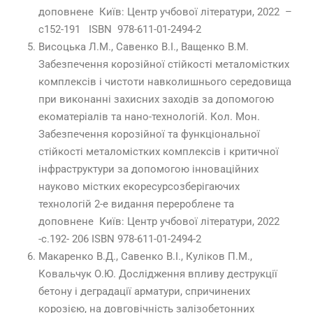
доповнене Київ: Центр учбової літератури, 2022 –
с152-191 ISBN 978-611-01-2494-2
Висоцька Л.М., Савенко В.І., Ващенко В.М.
Забезпечення корозійної стійкості металомістких
комплексів і чистоти навколишнього середовища
при виконанні захисних заходів за допомогою
екоматеріалів та нано-технологій. Кол. Мон.
Забезпечення корозійної та функціональної
стійкості металомістких комплексів і критичної
інфраструктури за допомогою інноваційних
науково містких екоресурсозберігаючих
технологій 2-е видання перероблене та
доповнене Київ: Центр учбової літератури, 2022
-с.192- 206 ISBN 978-611-01-2494-2
Макаренко В.Д., Савенко В.І., Куліков П.М.,
Ковальчук О.Ю. Дослідження впливу деструкції
бетону і деградації арматури, спричинених
корозією, на довговічність залізобетонних