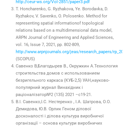
http://ceur-ws.org/Vol-2851/paper3.pdf
T. Honcharenko, G. Ryzhakova, Ye. Borodavka, D.
Ryzhakov, V. Savenko, O. Polosenko. Method for
representing spatial informationof topological
relations based on a multidimensional data model,
ARPN Journal of Engineering and Applied Sciences,
vol. 16, Issue 7, 2021, pp. 802-809,
http://www.arpnjournals.org/jeas/research_papers/rp_202
(SCOPUS)
Савенко В,Благодырев В., Окружкин А.Технология
строительства домов с использованием
безригельного каркаса (КУБ-2,5) УАН,науково-
популярний журнал Винахідник і
раціоналізатор№2 (135) 2021 –с19-21.
В.І. Савенко,І.С. Нестеренко , І.А. Шатрова, О.О.
Демидова, Ю.В. Орлик Геном ділової
досконалості і ділова культура виробничої
організації – основа культури виробничих