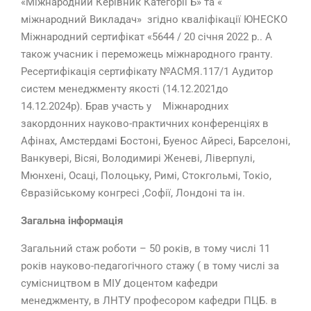
«Міжнародний Керівник Категорїї Б» та «
міжнародний Викладач» згідно кваліфікації ЮНЕСКО
Міжнародний сертифікат «5644 / 20 січня 2022 р.. А
також учасник і переможець міжнародного гранту.
Ресертифікація сертифікату №АСМЯ.117/1 Аудитор
систем менеджменту якості (14.12.2021до
14.12.2024р). Брав участь у Міжнародних
закордонних науково-практичних конференціях в
Афінах, Амстердамі Бостоні, Буенос Айресі, Барселоні,
Ванкувері, Вісяі, Володимирі Женеві, Ліверпулі,
Мюнхені, Осаці, Полоцьку, Римі, Стокгольмі, Токіо,
Євразійському конгресі ,Софії, Лондоні та ін.
Загальна інформація
Загальний стаж роботи – 50 років, в тому числі 11
років науково-педагогічного стажу ( в тому числі за
сумісництвом в МІУ доцентом кафедри
менеджменту, в ЛНТУ професором кафедри ПЦБ. в