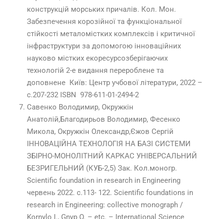
конструкцій морських причалів. Кол. Мон.
Забезпечення корозійної та функціональної
стійкості металомістких комплексів і критичної
інфраструктури за допомогою інноваційних
науково містких екоресурсозберігаючих
технологій 2-е видання перероблене та
доповнене Київ: Центр учбової літератури, 2022 –
с.207-232 ISBN 978-611-01-2494-2
Савенко Володимир, Окружкін
Анатолій,Благодирьов Володимир, Фесенко
Микола, Окружкін Олександр,Єжов Сергій
ІННОВАЦІЙНА ТЕХНОЛОГІЯ НА БАЗІ СИСТЕМИ
ЗБІРНО-МОНОЛІТНИЙ КАРКАС УНІВЕРСАЛЬНИЙ
БЕЗРИГЕЛЬНИЙ (КУБ-2,5) Зак. Кол.моногр.
Scientific foundation in research in Engineering
червень 2022. c.113- 122. Scientific foundations in
research in Engineering: collective monograph /
Kornylo I., Gnyp O. – etc. – Іnternational Science