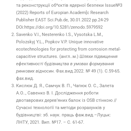
та реконструкції об*єктів ядерної безпеки Issue№3
(2022) Reports of Europian Academ[c Research
Publisher EAST Sci.Pub.de, 30.01.2022 pp.24-29
DOi:https://doi.org/10.5281/zenodo.5979592
Savenko V.I., Nesterenko I.S., Vysotska L.M.,
Polozskyj Y.L., Popkov V.P. Unique innovative
ecotechnologies for protecting from corrosion metal-
capacitive structures. (англ..м.)
Шляхи підвищення
ефективності будівництва в умовах формування
ринкових відносин
. Фах.вид.2022. № 49 (1). С.59-65.
фах.вид.
Кислюк Д. Я., Самчук В. П., Чапюк О. С., Залета
А.О.., Савенко В. І. Дослідження роботи
двотаврових дерев’яних балок із OSB стінкою //
Сучасні технології та методи розрахунків у
будівництві: зб. наук. праць фаж.вид.–Луцьк:
ЛНТУ, 2021. Вип. №17. – С. 61-67.