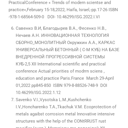
PracticalConference « Trends of modern scientse and
practice«,February 15-18,2022, Haifa, Israel,-pp.17-26 ISBN
-978-1-68564-509-0 DOI- 10.46299/ISG.2022.I.VI
Савенко В.И, Благодырев В.А., Фесенко Н.В.,
Нечаев А.Н. ИННОВАЦИОННАЯ ТЕХНОЛОГИЯ
СБОРНО_МОНОЛИТНЫЙ Окружкин А.А., КАРКАС
УНИВЕРСАЛЬНЫЙ БЕТОННЫЙ ( С-М КУБ) НА БАЗЕ
ВНЕДРЕННОЙ ПРОГРЕССИВНОЙ СИСТЕМЫ
КУБ-2,5 XII International scientific and practical
conference Actual priorities of modrrn sciens ,
education and practice Paris.France March 29-April
01,2022 pp845-850 ISBN 979-8-88526-748-9 DOI
10.46299/ISG.2022.1.12
Savenko V.I.,Vysotska L.M.,Kushchenko
I.V.,Honcharenko T.A.,Tkachuk V.M. Ecoprotection of
metals agaibst corrosion metal Innovative intensive
structures with the help of the CONtRRUST rust