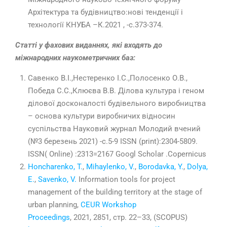
Архітектура та будівництво:нові тенденції і
технології КНУБА –К.2021 , -с.373-374.
Статті у фахових виданнях, які входять до
міжнародних наукометричних баз:
Савенко В.І.,Нестеренко І.С.,Полосенко О.В.,
Победа С.С.,Клюєва В.В. Ділова культура і геном
ділової досконалості будівельного виробництва
– основа культури виробничих відносин
суспільства Науковий журнал Молодий вчений
(№3 березень 2021) -с.5-9 ISSN (print):2304-5809.
ISSN( Online) :2313=2167 Googl Scholar .Copernicus
Honcharenko, T.
,
Mihaylenko, V.
,
Borodavka, Y.
,
Dolya,
E.
,
Savenko, V.
Information tools for project
management of the building territory at the stage of
urban planning,
CEUR Workshop
Proceedings
, 2021, 2851, стр. 22–33, (SCOPUS)