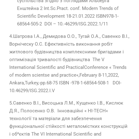
суспільства згідно з поглядами Альберта
Енштейна 2 Int.Sc.Pract. conf. Modern Trends of
Scientific Development 18-21.01.2022 ISBN978-1-
68564-505-2 DOI – 10.-46299/ISG.2022.1/11
4.Шатрова І.А., Демидова О.О., Тугай О.А., Савенко В.І.,
Ворніческу О.С. Ефективність виконання робіт
житлового будівництва комплексними бригадами і
оптимізація тривалості будівництва The V
International Scientific and PracticalConference « Trends
of modern scientse and practice«,February 8-11,2022,
Ankara,Turkey,-pp.68-75 ISBN -978-1-68564-508-1 DOI-
10.46299/ISG.2022.I.V
5.Савенко В.І., Висоцька Л.М., Кущенко І.В., Кислюк
Д.Я., Полосенко О.В. Інноваційні « HI-TECH«
технології та матеріали для забезпечення
функціональної стійкості металомістких конструкцій
і об*єктів The VI International Scientific and