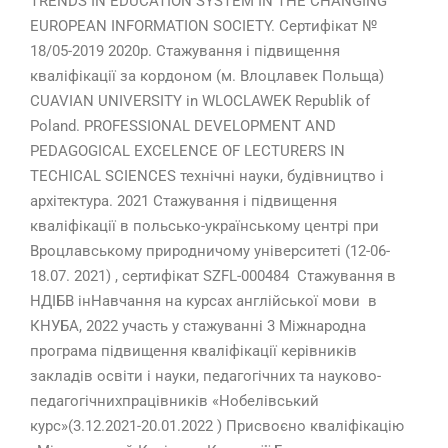
TRENDS IN EDUCATION SYSTEM IN THE CHANGING
EUROPEAN INFORMATION SOCIETY. Сертифікат №
18/05-2019 2020р. Стажування і підвищення
кваліфікації за кордоном (м. Влоцлавек Польща)
CUAVIAN UNIVERSITY in WLOCLAWEK Republik of
Poland. PROFESSIONAL DEVELOPMENT AND
PEDAGOGICAL EXCELENCE OF LECTURERS IN
TECHICAL SCIENCES технічні науки, будівництво і
архітектура. 2021 Стажування і підвищення
кваліфікації в польсько-українському центрі при
Вроцлавському природничому університеті (12-06-
18.07. 2021) , сертифікат SZFL-000484 Стажування в
НДІБВ інНавчання на курсах англійської мови в
КНУБА, 2022 участь у стажуванні 3 Міжнародна
програма підвищення кваліфікації керівників
закладів освіти і науки, педагогічних та науково-
педагогічнихпрацівників «Нобелівський
курс»(3.12.2021-20.01.2022 ) Присвоєно кваліфікацію