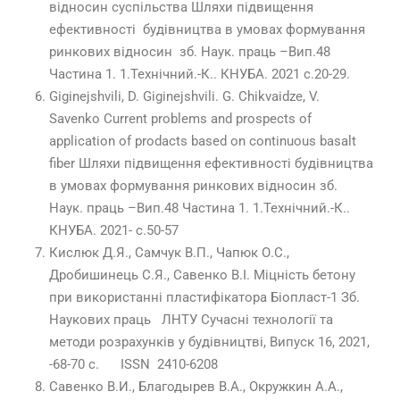
відносин суспільства Шляхи підвищення
ефективності будівництва в умовах формування
ринкових відносин зб. Наук. праць –Вип.48
Частина 1. 1.Технічний.-К.. КНУБА. 2021 с.20-29.
Giginejshvili, D. Giginejshvili. G. Chikvaidze, V.
Savenko Current problems and prospects of
application of prodacts based on continuous basalt
fiber Шляхи підвищення ефективності будівництва
в умовах формування ринкових відносин зб.
Наук. праць –Вип.48 Частина 1. 1.Технічний.-К..
КНУБА. 2021- с.50-57
Кислюк Д.Я., Самчук В.П., Чапюк О.С.,
Дробишинець С.Я., Савенко В.І. Міцність бетону
при використанні пластифікатора Біопласт-1 Зб.
Наукових праць ЛНТУ Сучасні технології та
методи розрахунків у будівництві, Випуск 16, 2021,
-68-70 с. ISSN 2410-6208
Савенко В.И., Благодырев В.А., Окружкин А.А.,