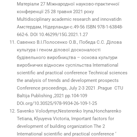
Матеріали 27 Міжнародної науково-практичної
конференції 25 28 травня 2021 року
Multidisciplinary academic research and innovatidn
Амстердам, Hідерланди-с.49-56 ISBN 978-1-63848-
662-6. DOI 10.46299/15G.2021.1.27
Савенко В.І.Полосенко О.В., Победа С.С. Ділова
культура і геном ділової досконалості
будівельного виробництва – основа культури
виробничих відносин суспільства Іnternational
scientific and practical conference Technical sciences
the analysis of trends and development prospects
Conference proceedings, July 2-3 2021 .Prague CTU
Baltija Publishing ,2021 pp.104-109
DOi.org/10.30525/978-9934-26-109-1-25
Savenko Volodymyr,Nesterenko Iryna,Honcharenko
Tetiana, Klyuyeva Victoria, Important factors for
development of building organization The 2
International scientific and practical conference ‘