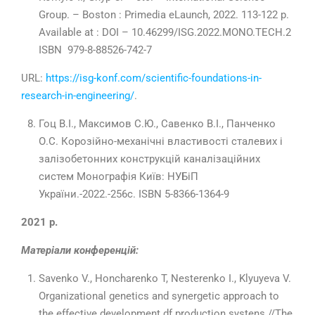
Group. – Boston : Primedia eLaunch, 2022. 113-122 р.
Available at : DOI – 10.46299/ISG.2022.MONO.TECH.2
ISBN 979-8-88526-742-7
URL:
https://isg-konf.com/scientific-foundations-in-
research-in-engineering/
.
Гоц В.І., Максимов С.Ю., Савенко В.І., Панченко
О.С. Корозійно-механічні властивості сталевих і
залізобетонних конструкцій каналізаційних
систем Монографія Київ: НУБіП
України.-2022.-256с. ISBN 5-8366-1364-9
2021 р.
Матеріали конференцій:
Savenko V., Honcharenko T, Nesterenko I., Klyuyeva V.
Organizational genetics and synergetic approach to
the effective development df production systens //The