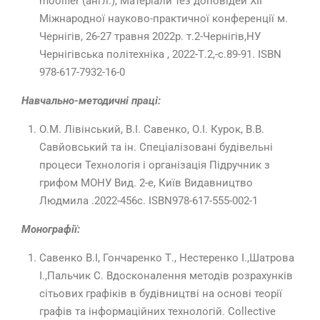
mooifier (англ.), Матеріали тез доповідей ХІІ
Міжнародної науково-практичної конференції м.
Чернігів, 26-27 травня 2022р. т.2-Чернігів,НУ
Чернігівська політехніка , 2022-Т.2,-с.89-91. ISBN
978-617-7932-16-0
Навчально-методичні праці:
О.М. Лівінський, В.І. Савенко, О.І. Курок, В.В.
Савйовський та ін. Спеціалізовані будівельні
процеси Технологія і організація Підручник з
грифом МОНУ Вид. 2-е, Київ Видавництво
Людмила .2022-456с. ISBN978-617-555-002-1
Монографії:
Савенко В.І, Гончаренко Т., Нестеренко І.,Шатрова
І.,Пальчик С. Вдосконалення методів розрахунків
сітьових графіків в будівництві на основі теорії
графів та інформаційних технологій. Collective