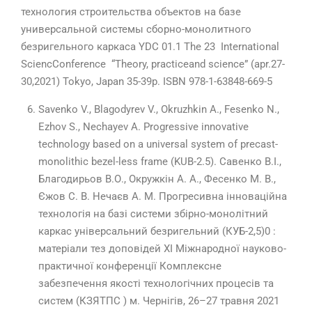
технология строительства объектов на базе
универсальной системы сборно-монолитного
безригельного каркаса YDC 01.1 The 23 International
SciencConference “Theory, practiceand science” (apr.27-
30,2021) Tokyo, Japan 35-39p. ISBN 978-1-63848-669-5
Savenko V., Blagodyrev V., Okruzhkin A., Fesenko N.,
Ezhov S., Nechayev A. Progressive innovative
technology based on a universal system of precast-
monolithic bezel-less frame (KUB-2.5). Савенко В.І.,
Благодирьов В.О., Окружкін А. А., Фесенко М. В.,
Єжов С. В. Нечаєв А. М. Прогресивна інноваційна
технологія на базі системи збірно-монолітний
каркас універсальний безригельний (КУБ-2,5)0 :
матеріали тез доповідей XІ Міжнародної науково-
практичної конференції Комплексне
забезпечення якості технологічних процесів та
систем (КЗЯТПС ) м. Чернігів, 26–27 травня 2021