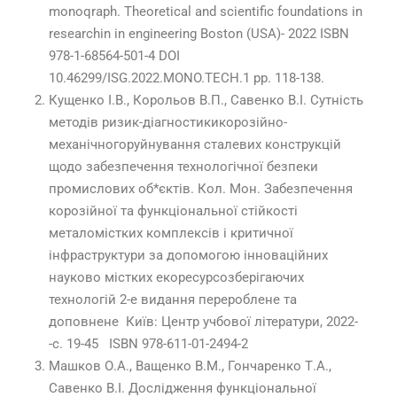
monoqraph. Theoretical and scientific foundations in
researchin in engineering Boston (USA)- 2022 ISBN
978-1-68564-501-4 DOI
10.46299/ISG.2022.MONO.TECH.1 pp. 118-138.
Кущенко І.В., Корольов В.П., Савенко В.І. Сутність
методів ризик-діагностикикорозійно-
механічногоруйнування сталевих конструкцій
щодо забезпечення технологічної безпеки
промислових об*єктів. Кол. Мон. Забезпечення
корозійної та функціональної стійкості
металомістких комплексів і критичної
інфраструктури за допомогою інноваційних
науково містких екоресурсозберігаючих
технологій 2-е видання перероблене та
доповнене Київ: Центр учбової літератури, 2022-
-с. 19-45 ISBN 978-611-01-2494-2
Машков О.А., Ващенко В.М., Гончаренко Т.А.,
Савенко В.І. Дослідження функціональної