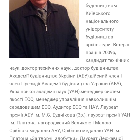
будівництвом
Київського
національного
університету
будівництва і
архітектури. Ветеран
праці з 2009р,
кандидат технічних
наук, доктор технічних наук , доктор будівництва
Академії будівництва України (АБУ),дійсний член і
член Президії Академії будівництва України (АБУ),
Української академії наук (УАН),менеджер систем
якості EOQ, менеджер управління навколишнім
середовищем EOQ, Аудитор EOQ та НАУ, Лауреат
премії АБУ ім. М.С. Буднікова (3р.), лауреат премії УАН
ім. Платона, нагороджений Великою і Малою
Срібною медаллю АБУ, Срібною медаллю УАН ім..
Платона «За творчі здобутки», Лауреат Державної