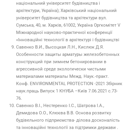
національний університет будівництва і
архітектури, Україна); Харківський національний
університет будівництва та архітектури вул.
Сумська, 40, м. Харків, 61002, Україна Оргкомітет V
Міжнародної науково-практичної конференції
«Інноваційні технології в архітектурі і будівництві
Савенко В.И., Высоцкая Л.Н., Кислюк Д.Я.
Особенности защиты арматуры железобетонных
конструкций при зимнем бетонировании в
агрессивной среде экологически чистыми
материалами материалы Межд. Наук.-практ.
Конф. ENVIRONMENTAL PROTECTION -2021 Збірник
наук.праць Випуск 1 КНУБА –Київ 7.06.2021 с.73-
76.
Савенко В.І., Нестеренко І.С., Шатрова І.А.,
Демидова О.О., Клюєва В.В. Основа розвитку
будівельного підприємства- ділова досконалість
та інноваційні технології за підтримки держави .