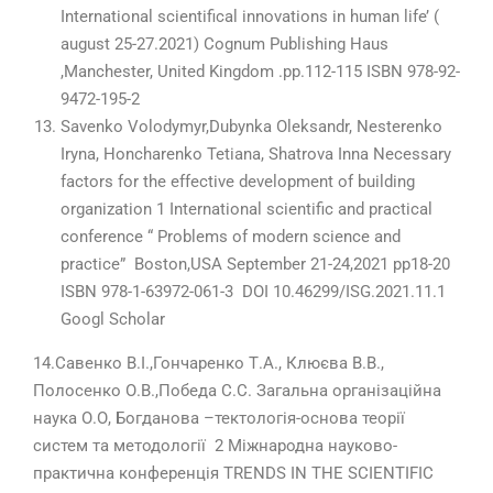
International scientifical innovations in human life’ (
august 25-27.2021) Cognum Publishing Haus
,Manchester, United Kingdom .pp.112-115 ISBN 978-92-
9472-195-2
Savenko Volodymyr,Dubynka Oleksandr, Nesterenko
Iryna, Honcharenko Tetiana, Shatrova Inna Necessary
factors for the effective development of building
organization 1 International scientific and practical
conference “ Problems of modern science and
practice” Boston,USA September 21-24,2021 pp18-20
ISBN 978-1-63972-061-3 DOI 10.46299/ISG.2021.11.1
Googl Scholar
14.Савенко В.І.,Гончаренко Т.А., Клюєва В.В.,
Полосенко О.В.,Победа С.С. Загальна організаційна
наука О.О, Богданова –тектологія-основа теорії
систем та методології 2 Міжнародна науково-
практична конференція TRENDS IN THE SCIENTIFIC