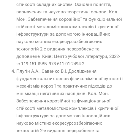
стійкості складних систем. Основні поняття,
визначення та науково-теоретичні основи. Кол.
Мон. Забезпечення корозійної та функціональної
стійкості металомістких комплексів і критичної
інфраструктури за допомогою інноваційних
науково містких екоресурсозберігаючих
технологій 2-е видання перероблене та
доповнене Київ: Центр учбової літератури, 2022-
-с.119-151 ISBN 978-611-01-2494-2
Плугін А.А., Савенко В.І. Дослідження
фундаментальних основ фізико-хімічної сутності і
механізмів корозії та практичних підходів до
мінімізації негативних наслідків. Кол. Мон.
Забезпечення корозійної та функціональної
стійкості металомістких комплексів і критичної
інфраструктури за допомогою інноваційних
науково містких екоресурсозберігаючих
технологій 2-е видання перероблене та