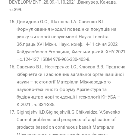
DEVELOPMENT ,28.09.-1.10.2021 ,Ванкувер, Канада,
-с.399.
Демидова О.О., Шатрова І.А. Савенко В.І.
Формулювання моделі поведінки покупців на
ринку житлової нерухомості Наука і освіта
Зб.праць XVI Міжн. Наук. конф. 4-11 січня 2022 –
Хайдусобосло Угорщина, Хмельницький :ХНУ 2021
–с.124-127 ISBM 978-966-330-403-8.
Савенко В.І., Нестеренко І.С.,Клюєва В.В. Предтеча
кібернетики і засновник загальної організаційної
науки – тектології Матеріали Міжнародного
науково-технічного форуму Архітектура та
будівництво:нові тенденції і технології КНУБА –
К.2021 , -с.334-335.
Giginejshvili,D.Giginejshvili.G.Chikvaidze, V.Savenko
Current problems and prospects of application of
prodacts based on continuous basalt Матеріали
Міжнародного науково-технічного форуму