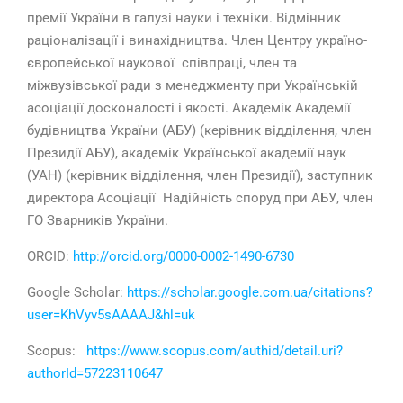
премії України в галузі науки і техніки. Відмінник
раціоналізації і винахідництва. Член Центру україно-
європейської наукової співпраці, член та
міжвузівської ради з менеджменту при Українській
асоціації досконалості і якості. Академік Академії
будівництва України (АБУ) (керівник відділення, член
Президії АБУ), академік Української академії наук
(УАН) (керівник відділення, член Президії), заступник
директора Асоціації Надійність споруд при АБУ, член
ГО Зварників України.
ORCID:
http://orcid.org/0000-0002-1490-6730
Google Scholar:
https://scholar.google.com.ua/citations?
user=KhVyv5sAAAAJ&hl=uk
Scopus:
https://www.scopus.com/authid/detail.uri?
authorId=57223110647