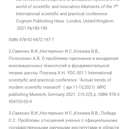
th
world of scientific and innovation.Abstracts of the 7
International scientific and practical conference
Cognum Publishing Haus .London, United Kingdom
.2021.Pp180-190
ISBN 978-92-9472-197-7
2.Савенко В.И.,Нестеренко И.С.,Клюєва В.В.,
Полосенко А.В. О проблемах признания и внедрения
инновационных технологий и фундаментальной
теории школы Плугина А.Н. YDC 001.1 International
scientyific and practical conference “Actual trends of
modern scientific research” ( apr.11-13,2021) MPC
publishing Munnich, Germany 2021. 215-225 p. ISBN 978-3-
954753-02-4
3.Савенко В.И.,Нестеренко И.С.,Клюева В.В., Победа
С.С. Проблемы отношений ученых с официальными
государственными научными институтами в области