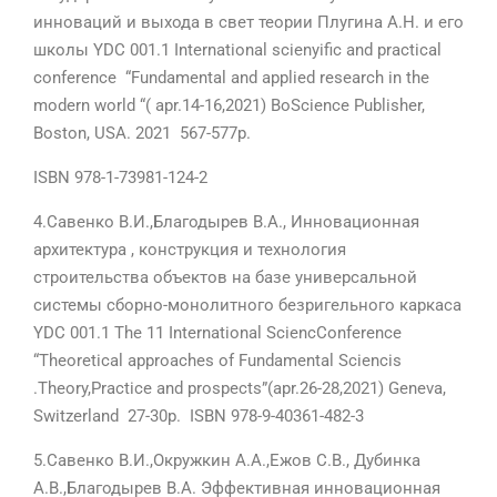
инноваций и выхода в свет теории Плугина А.Н. и его
школы YDC 001.1 International scienyific and practical
conference “Fundamental and applied research in the
modern world “( apr.14-16,2021) BoScience Publisher,
Boston, USA. 2021 567-577p.
ISBN 978-1-73981-124-2
4.Савенко В.И.,Благодырев В.А., Инновационная
архитектура , конструкция и технология
строительства объектов на базе универсальной
системы сборно-монолитного безригельного каркаса
YDC 001.1 The 11 International SciencConference
“Theoretical approaches of Fundamental Sciencis
.Theory,Practice and prospects”(apr.26-28,2021) Geneva,
Switzerland 27-30p. ISBN 978-9-40361-482-3
5.Савенко В.И.,Окружкин А.А.,Ежов С.В., Дубинка
А.В.,Благодырев В.А. Эффективная инновационная