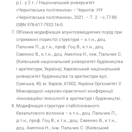
р.) : у 2 т. / Національний університет
«Чернігівська політехніка» – Чернігів :НУ
«Чернігівська політехніка», 2021. – Т. 2. –с.77-80.
ISBN 978-617-7932-16-0.
Об’ємна модифікація алунітовміщуючих порід при
отриманні пористої структури – к.т.н., доц.
Пальчик П., д.т.н., проф. Гоц В., к.т.н., доц.
Савенко В., к.т.н., доц. Амеліна Н., інж. Пальчик С.
(Київський національний університет будівництва
і архітектури, Україна); Харківський національний
університет будівництва та архітектури вул.
Сумська, 40, м. Харків, 61002, Україна Оргкомітет V
Міжнародної науково-практичної конференції
«Інноваційні технології в архітектурі і будівництві.
Модифікація структури стабілізованого
базальтового волокна – к.т.н., доц. Пальчик П.,
д.т.н., проф. Гоц В., к.т.н., доц. Савенко В., к.т.н.,
доц. Амеліна Н., інж. Пальчик С. (Київський