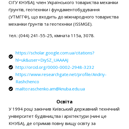
СІГУ КНУБА); член Українського товариства механіки
ґрунтів, геотехніки і фундаментобудування
(УТМГГФ), що входить до міжнародного товариства
механіки ґрунтів та геотехніки (ISSMGE).
тел.: (044) 241-55-25, кімната 115а, 3078.
https://scholar.google.com.ua/citations?
hl=uk&user=DiySZ_UAAAAJ
http://orcid.org/0000-0002-2948-3232
https://www.researchgate.net/profile/Andriy-
Rashchenco
mailto:raschenko.am@knuba.edu.ua
Освіта
У 1994 році закінчив Київський державний технічний
університет будівництва і архітектури (нині це
КНУБА), де отримав повну вищу освіту за