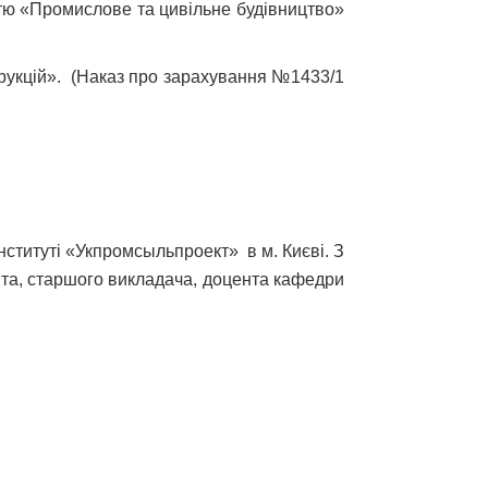
істю «Промислове та цивільне будівництво»
укцій».
(Наказ про зарахування №1433/1
нституті «
Укпромсыльпроект
» в м. Києві.
З
та, старшого викладача, доцента кафедри