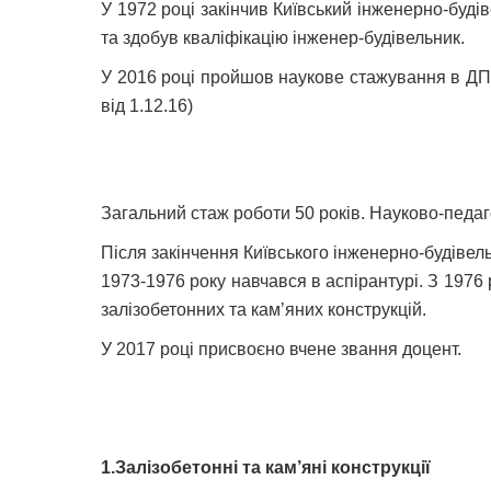
У 1972 році закінчив Київський інженерно-буді
та здобув кваліфікацію інженер-будівельник.
У 201
6
році пройшов наукове стажування в
ДП
від 1.12.16
)
Загальний стаж роботи
50
років. Науково-педаго
Після закінчення Київського інженерно-будівель
197
3-1976
року навчався в аспірантурі. З
1976
залізобетонних та кам’яних конструкцій.
У 2017 році присвоєно вчене звання доцент.
1.Залізобетонні та кам’яні конструкції