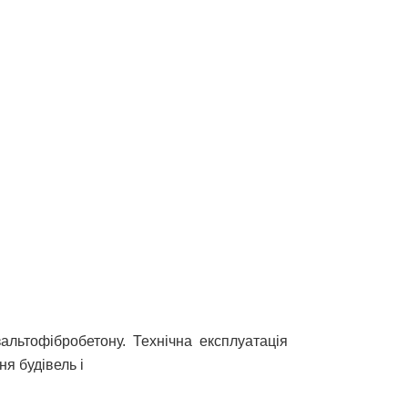
альтофібробетону. Технічна експлуатація
ня будівель і