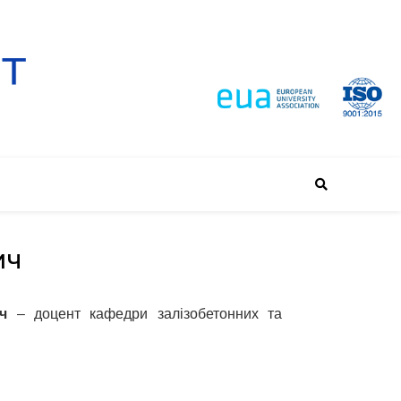
ИЧ
ч
–
доцент
кафедри залізобетонних та