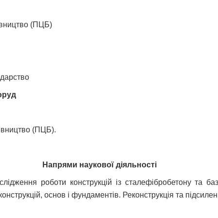
івництво (ПЦБ)
одарство
оруд
івництво (ПЦБ).
Напрями наукової діяльності
ослідження роботи конструкцій із сталефібробетону та баз
конструкцій, основ і фундаментів. Реконструкція та підсилен