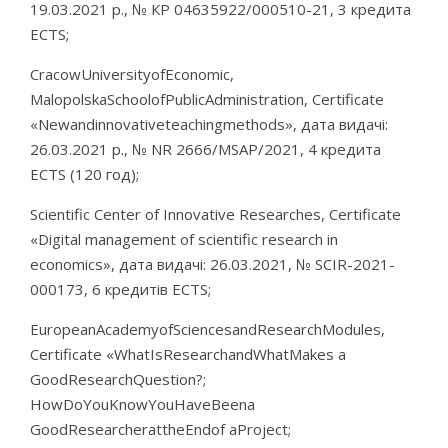
19.03.2021 р., № КР 04635922/000510-21, 3 кредита
ECTS;
CracowUniversityofEconomic,
MalopolskaSchoolofPublicAdministration, Certificate
«Newandinnovativeteachingmethods», дата видачі:
26.03.2021 р., № NR 2666/MSAP/2021, 4 кредита
ECTS (120 год);
Scientific Center of Innovative Researches, Certificate
«Digital management of scientific research in
economics», дата видачі: 26.03.2021, № SCIR-2021-
000173, 6 кредитів ECTS;
EuropeanAcademyofSciencesandResearchModules,
Certificate «WhatIsResearchandWhatMakes a
GoodResearchQuestion?;
HowDoYouKnowYouHaveBeena
GoodResearcherattheEndof aProject;