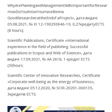
WhyArePlanningandManagementSkillsImportantforResearc;
HowDoYouKnowYouHaveBeena
GoodResearcherattheEndof aProject», дата видачі:
05.08.2021, № ХІ 12-190293846-19, 0,27кредитуECTS
(8 hours);
Scientific Publications, Certificate «International
experience in the field of publishing. Successful
publications in Scopus and Web of Science», дата
видачі: 17.09.2021, № АА 2618, 1 кредит ECTS
(30hours
Scientific Center of Innovative Researches, Certificate
«Corporate well-being as the energy of business»,
дата видачі: 05.12.2020, № SCIR-20201-000135,
3кредитів ECTS;