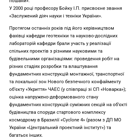
пошани».
У 2000 році професору Бойку І.П. присвоєне звання
«Заслужений діяч науки і техніки України».
Протягом останніх років під його керівництвом
фахівці кафедри геотехніки та науково-дослідних
лабораторій кафедри брали участь у реалізації
спільних проектів з різними науковими та
будівельними організаціями: проведення робіт на
різних стадіях розробки та влаштування
фундаментних конструкцій монтажної, транспортної
та локальної зон Нового безпечного конфайменту
об’єкту «Укриття» ЧАЕС (у співпраці зі СП «Новарка»);
оцінка напружено-деформованого стану
фундаментних конструкцій суміжних секцій на об’єкті
будівництва споруди стартового комплексу
космодрому в Бразилії «Cyclone 4» (разом з ДП МО
України «Центральний проектний інститут») та
багатьох інших.