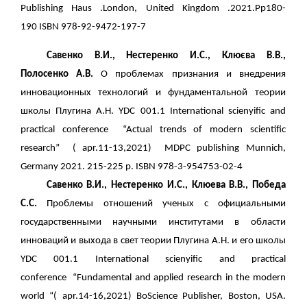
Publishing Haus .London, United Kingdom .2021.Pp180-
190
ISBN 978-92-9472-197-7
Савенко В.И.,
Нестеренко И.С.,
Клюєва В.В.,
Полосенко А.В.
О проблемах признания и внедрения
инновационн
ы
х технологий и фундаментальной теории
школы Плугина А.Н. YDC 001.1 International scienyific and
practical conference “Actual trends of modern scientific
research” ( apr.11-13,2021) MDPC publishing Munnich,
Germany 2021. 215-225 p. ISBN 978-3-954753-02-4
Савенко В.И., Нестеренко И.С., Клюева В.В., Победа
С.С.
Проблемы отношений ученых с официальными
государственными научными институтами в области
инноваций и выхода в свет теории Плугина А.Н. и его школы
YDC 001.1 International scienyific and practical
conference “Fundamental and applied research in the modern
world “( apr.14-16,2021) BoScience Publisher, Boston, USA.