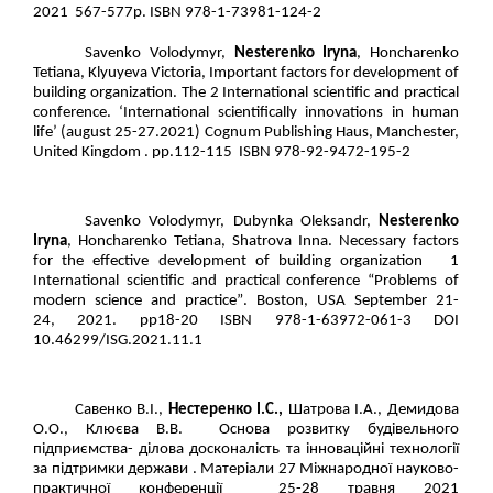
2021 567-577p. ISBN 978-1-73981-124-2
Savenko Volodymyr,
Nesterenko Iryna
,
Honcharenko
Tetiana, Klyuyeva Victoria, Important factors for development of
building organization. The 2 International scientific and practical
conference
.
‘International scientifically innovations in human
life’ (august 25-27.2021) Cognum Publishing Haus, Manchester,
United Kingdom . pp.112-115 ISBN 978-92-9472-195-2
Savenko Volodymyr,
Dubynka Oleksandr,
Nesterenko
Iryna
, Honcharenko Tetiana, Shatrova Inna
.
Necessary factors
for the effective development of building organization 1
International scientific and practical conference “Problems of
modern science and practice”
.
Boston,
USA September 21-
24,
2021
.
pp18-20
ISBN 978-1-63972-061-3 DOI
10.46299/ISG.2021.11
.
1
Савенко В.І.,
Нестеренко І.С.,
Шатрова І.А., Демидова
О.О., Клюєва В.В. Основа розвитку будівельного
підприємства- ділова досконалість та інноваційні технології
за підтримки держави
.
Матеріали 27 Міжнародної науково-
практичної конференції
25
-28 травня 2021