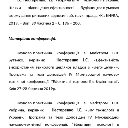
І.С.
Нестеренко
, П.В. Ребрина БІМ – технології в Україні.
Шляхи підвищення ефективності будівництва в умовах
формування ринкових відносин: зб. наук. праць. -К.: КНУБА,
2019. – Вип. 39 Частина 2 – С. 196 – 200.
Матеріали конференцій
:
Науково-практична конференція з магістром В.В.
Бутенко, керівник –
Нестеренко І.С.
«Ефективність
використання технології цегляної кладки з «лего-цегли»».
Програма та тези доповідей IV Міжнародної науково-
технічної конференції. “Ефективні технології в будівництві”.
Київ 27-28 березня 2019р.
Науково-практична конференція з магістром П.В.
Ребрина, керівник –
Нестеренко І.С.
«БІМ-технології в
Україні». Програма та тези доповідей IV Міжнародної
науково-технічної конференції. “Ефективні технології в