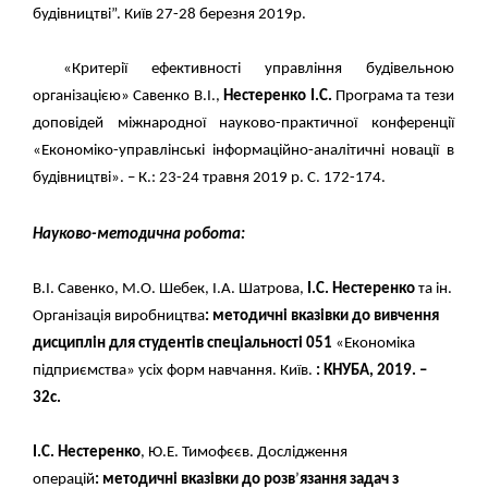
будівництві”. Київ 27-28 березня 2019р.
«Критерії ефективності управління будівельною
організацією» Савенко В.І.,
Нестеренко І.С.
Програма та тези
доповідей міжнародної науково-практичної конференції
«Економіко-управлінські інформаційно-аналітичні новації в
будівництві». – К.: 23-24 травня 2019 р. С. 172-174.
Науково-методична робота
:
В.І. Савенко, М.О. Шебек, І.А. Шатрова,
І.С. Нестеренко
та ін.
Організація виробництва
:
методичні вказівки до вивчення
дисциплін для студентів спеціальності 051
«
Економіка
підприємства
»
усіх форм навчання. Київ.
:
КНУБА, 2019. –
32с.
І.С. Нестеренко
, Ю.Е. Тимофєєв. Дослідження
операцій
:
методичні вказівки до розв
’
язання задач з