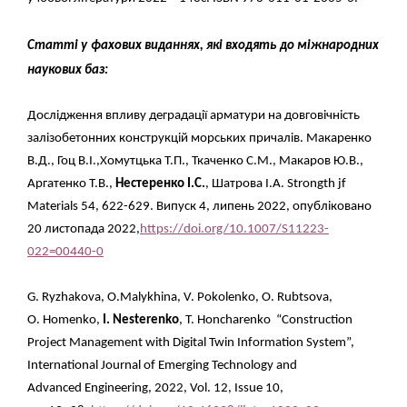
Статті у фахових виданнях, які входять до міжнародних
наукових баз
:
Дослідження впливу деградації арматури на довговічність
залізобетонних
конструкцій морських причалів. Макаренко
В.Д., Гоц В.І.,Хомутцька Т.П., Ткаченко С.М., Макаров Ю.В.,
Аргатенко Т.В.,
Нестеренко І.С.
, Шатрова І.А. Strongth jf
Materials 54, 622-629. Випуск 4, липень 2022, опубліковано
20
листопада 2022,
https://doi.org/10.1007/S11223-
022=00440-0
G. Ryzhakova, O.Malykhina, V. Pokolenko, O. Rubtsova,
O. Homenko,
I. Nesterenko
,
T. Honcharenko “Construction
Project Management with Digital Twin Information
System”,
International Journal of Emerging Technology and
Advanced
Engineering, 2022, Vol. 12, Issue 10,