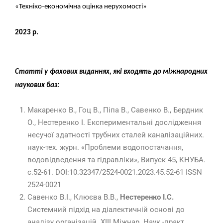
«
Техніко-економічна оцінка нерухомості
»
2023
р.
Статті у фахових виданнях, які входять до міжнародних
наукових баз
:
Макаренко В., Гоц В., Піпа В., Савенко В., Бердник
О., Нестеренко І. Експериментальні дослідження
несучої здатності трубних сталей каналізаційних.
наук-тех. журн. «Проблеми водопостачання,
водовідведення та гідравліки», Випуск 45, КНУБА.
с.52-61. DOI:10.32347/2524-0021.2023.45.52-61 ISSN
2524-0021
Савенко В.І., Клюєва В.В.,
Нестеренко І.С.
Системний підхід на діалектичній основі до
аналізу організацій. ХІІІ Міжнар. Наук.-практ.