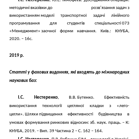
І.С.
Нестеренко
, Ю.Е. Тимофєєв. Дослідження операцій:
методичні вказівки до розв’язання задач з
використанням моделі транспортної задачі лінійного
програмування для студентів спеціальності 073
«Менеджмент» заочної форми навчання. Київ.: КНУБА,
2020. – 16с.
2019 р.
Статті у фахових виданнях, які входять до міжнародних
наукових баз
:
І.С.
Нестеренко
, В.В. Бутенко. Ефективність
використання технології цегляної кладки з «лего-
цегли».
Шляхи підвищення ефективності будівництва в
умовах формування ринкових відносин: зб. наук. праць. – К:
КНУБА, 2019. – Вип. 39 Частина 2 – С. 162 – 164.