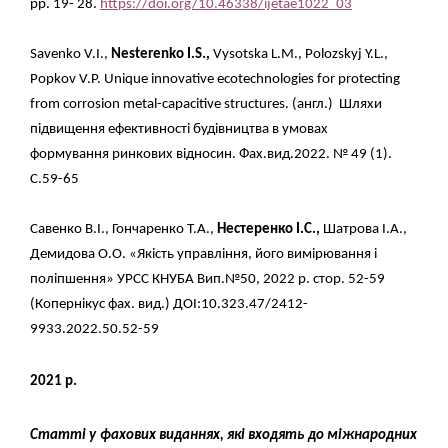
pp. 19-
28.
https://doi.org/10.46338/ijetae1022_03
Savenko V.I.,
Nesterenko I.S.,
Vysotska L.M., Polozskyj Y.L.,
Popkov V.P. Unique
innovative ecotechnologies for protecting
from corrosion metal-capacitive structures.
(англ.) Шляхи
підвищення ефективності будівництва в умовах
формування
ринкових відносин. Фах.вид.2022. № 49 (1).
С.59-65
Савенко В.І., Гончаренко Т.А.,
Нестеренко І.С.,
Шатрова І.А.,
Демидова О.О. «Якість управління, його вимірювання і
поліпшення» УРСС КНУБА Вип.№50, 2022 р. стор. 52-59
(Копернікус фах. вид.) ДОІ:10.323.47/2412-
9933.2022.50.52-59
2021 р.
Статті у фахових виданнях, які входять до міжнародних