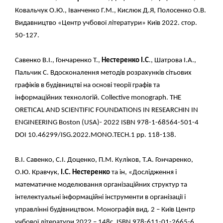
Ковальчук О.Ю., Іванченко Г.М., Кислюк Д.Я, Полосенко О.В.
Видавництво «Центр учбової літератури» Київ 2022. стор.
50-127.
Савенко В.І., Гончаренко Т.,
Нестеренко І.С
., Шатрова І.А.,
Пальчик С. Вдосконалення методів розрахунків сітьових
графіків в будівництві на основі теорії графів та
інформаційних технологій. Collective monograph. THE
ORETICAL
AND SCIENTIFIC FOUNDATIONS IN RESEARCHIN IN
ENGINEERING Boston
(USA)- 2022 ISBN 978-1-68564-501-4
DOI 10.46299/ISG.2022.MONO.TECH.1 pp.
118-138.
В
.І. Савенко, С.І. Доценко, П.М. Куліков, Т.А. Гончаренко,
О.Ю. Кравчук,
І.С. Нестеренко
та ін,
«
Дослідження і
математичне моделювання організаційних структур та
інтелектуальні інформаційні інструменти в організації і
управлінні будівництвом. Монографія вид. 2 – Київ Центр
учбової літератури 2022 – 148с.
ISBN
978-611-01-2665-6.