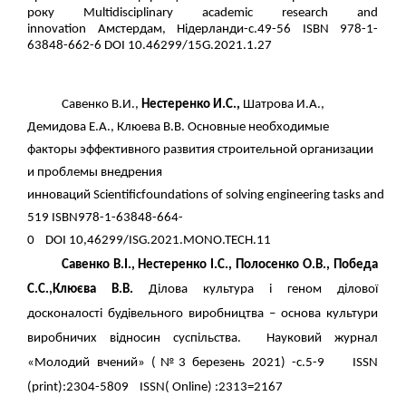
року
Multidisciplinary academic research and
innovation
Амстердам,
H
ідерланди-с.49-56
ISBN 978-1-
63848-662-6 DOI 10.46299
/15
G.2021.1.27
Савенко В.И.,
Нестеренко И.С.,
Шатрова И.А.,
Демидова Е.А., Клюева В.В.
Основные необходимые
факторы эффективного развития строительной организации
и проблемы внедрения
инноваций
Scientific
foundations
of
solving
engineering
tasks
and
pr
519
ISBN
978-1-63848-664-
0
DOI
10,46299/
ISG
.2021.
MONO
.
TECH
.11
Савенко В.І., Нестеренко І.С., Полосенко О.В., Победа
С.С.,Клюєва В.В.
Ділова культура і геном ділової
досконалості будівельного виробництва – основа культури
виробничих відносин суспільства. Науковий журнал
«Молодий вчений» (№3 березень 2021) -с.5-9 ISSN
(print):2304-5809 ISSN( Online) :2313=2167