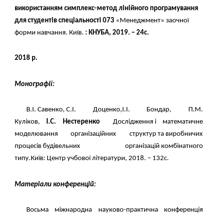
використанням симплекс-метод лінійного програмування
для студентів спеціальності 073
«
Менеджмент
»
заочної
форми навчання. Київ.
:
КНУБА, 2019. – 24с.
2018 р.
Монографії:
В.І. Савенко, С.І. Доценко,І.І. Бондар, П.М.
Куліков,
І.С.
Нестеренко
Дослідження і математичне
моделювання організаційних структур та виробничих
процесів будівельних організацій комбінатного
типу.
Київ: Центр учбової літератури, 2018. – 132с.
Матеріали конференцій
:
Восьма міжнародна науково-практична конференція