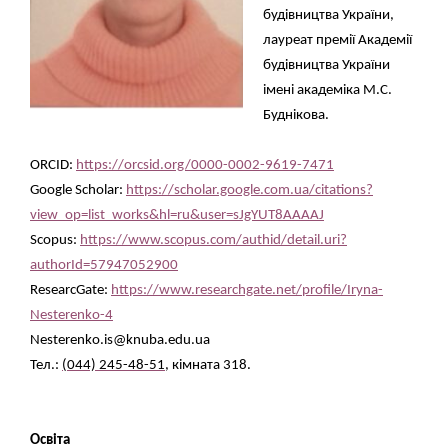
будівництва України
,
лауреат премії Академії
будівництва України
імені академіка М.С.
Буднікова.
ORCID:
https://orcsid.org/0000-0002-9619-7471
Google Scholar:
https://scholar.google.com.ua/citations?
view_op=list_works&hl=ru&user=sJgYUT8AAAAJ
Scopus:
https://www.scopus.com/authid/detail.uri?
authorId=57947052900
ResearcGate:
https://www.researchgate.net/profile/Iryna-
Nesterenko-4
Nesterenko.is@knuba.edu.ua
Тел.:
(044) 245-48-51
, кімната 318.
Освіта