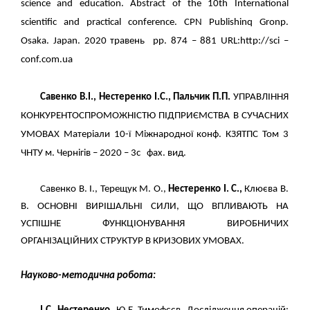
science and education. Abstract of the 10th International
scientific and practical conference. CPN Publishinq Gronp.
Osaka. Japan. 2020 травень pp. 874 – 881 URL:http://sci –
conf.com.ua
Савенко В.І., Нестеренко І.С., Пальчик П.П.
УПРАВЛІННЯ
КОНКУРЕНТОСПРОМОЖНІСТЮ ПІДПРИЄМСТВА В СУЧАСНИХ
УМОВАХ Матеріали 10-ї Міжнародної конф. КЗЯТПС Том 3
ЧНТУ м. Чернігів – 2020 – 3с фах. вид.
Савенко В. І., Терещук М. О.,
Нестеренко І. С.,
Клюєва В.
В. ОСНОВНІ ВИРІШАЛЬНІ СИЛИ, ЩО ВПЛИВАЮТЬ НА
УСПІШНЕ ФУНКЦІОНУВАННЯ ВИРОБНИЧИХ
ОРГАНІЗАЦІЙНИХ СТРУКТУР В КРИЗОВИХ УМОВАХ.
Науково-методична робота
: