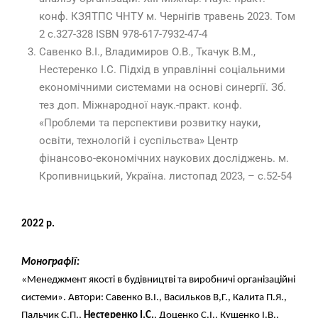
конф. КЗЯТПС ЧНТУ м. Чернігів травень 2023. Том
2 с.327-328 ISBN 978-617-7932-47-4
Савенко В.І., Владимиров О.В., Ткачук В.М.,
Нестеренко І.С. Підхід в управлінні соціальними
економічними системами на основі синергії. Зб.
тез доп. Міжнародної наук.-практ. конф.
«Проблеми та перспективи розвитку науки,
освіти, технологій і суспільства» Центр
фінансово-економічних наукових досліджень. м.
Кропивницький, Україна. листопад 2023, – с.52-54
202
2
р.
Монографії
:
«Менеджмент якості в будівництві та виробничі організаційні
системи». Автори: Савенко В.І., Васильков В,Г., Калита П.Я.,
Пальчик С.П.,
Нестеренко І.С.
, Доценко С.І., Кущенко І.В.,