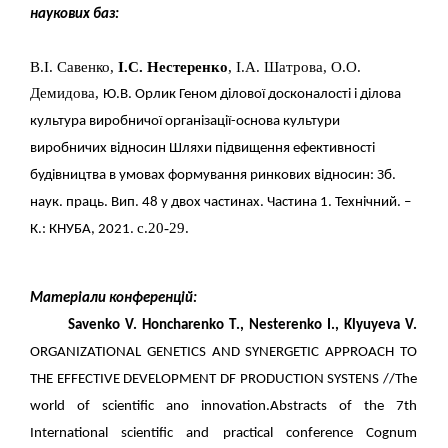
наукових баз
:
В.І. Савенко,
І.С. Нестеренко
, І.А. Шатрова, О.О.
Демидова,
Ю.В. Орлик Геном ділової досконалості і ділова
культура виробничої організації-основа культури
виробничих відносин Шляхи підвищення ефективності
будівництва в умовах формування ринкових відносин: Зб.
наук. праць. Вип. 48 у двох частинах. Частина 1. Технічний. –
с.20-29.
К.: КНУБА, 2021.
Матеріали конференцій
:
Savenko V.
Honcharenko T
.
,
Nesterenko I.,
Klyuyeva V.
ORGANIZATIONAL GENETICS AND SYNERGETIC APPROACH TO
THE EFFECTIVE DEVELOPMENT DF PRODUCTION SYSTENS //The
world of scientific ano innovation.Abstracts of the 7th
International scientific and practical conference Cognum