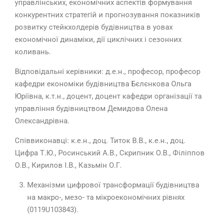
управлінських, економічних аспектів формування
конкурентних стратегій и прогнозування показників
розвитку стейкхолдерів будівництва в уовах
економічної динаміки, дії циклічних і сезонних
коливань.
Відповідальні керівники: д.е.н., професор, професор
кафедри економіки будівництва Бєлєнкова Ольга
Юріївна, к.т.н., доцент, доцент кафедри організації та
управління будівництвом Демидова Олена
Олександрівна.
Співвиконавці: к.е.н., доц. Титок В.В., к.е.н., доц.
Цифра Т.Ю., Росинський А.В., Скрипник О.В., Філіппов
О.В., Кирилов І.В., Казьмін О.Г.
Механізми цифрової трансформації будівництва
на макро-, мезо- та мікроекономічних рівнях
(0119U103843).