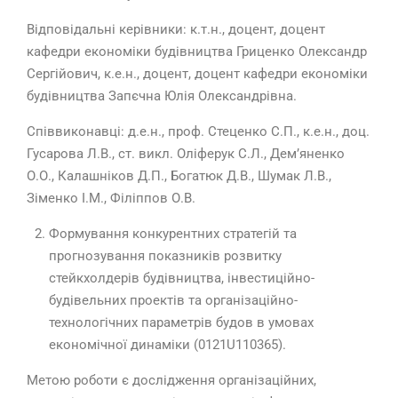
Відповідальні керівники: к.т.н., доцент, доцент
кафедри економіки будівництва Гриценко Олександр
Сергійович, к.е.н., доцент, доцент кафедри економіки
будівництва Запєчна Юлія Олександрівна.
Співвиконавці: д.е.н., проф. Стеценко С.П., к.е.н., доц.
Гусарова Л.В., ст. викл. Оліферук С.Л., Дем’яненко
О.О., Калашніков Д.П., Богатюк Д.В., Шумак Л.В.,
Зіменко І.М., Філіппов О.В.
Формування конкурентних стратегій та
прогнозування показників розвитку
стейкхолдерів будівництва, інвестиційно-
будівельних проектів та організаційно-
технологічних параметрів будов в умовах
економічної динаміки (0121U110365).
Метою роботи є дослідження організаційних,