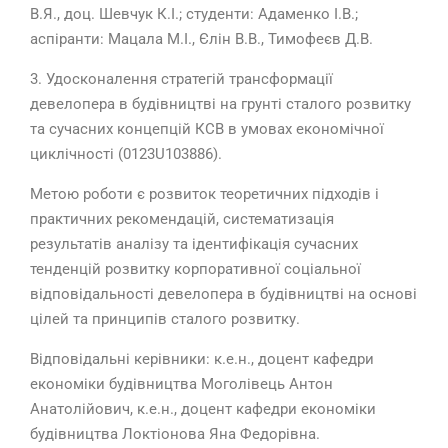
В.Я., доц. Шевчук К.І.; студенти: Адаменко І.В.;
аспіранти: Мацала М.І., Єлін В.В., Тимофеєв Д.В.
3. Удосконалення стратегій трансформації
девелопера в будівництві на грунті сталого розвитку
та сучасних концепцій КСВ в умовах економічної
циклічності (0123U103886).
Метою роботи є розвиток теоретичних підходів і
практичних рекомендацій, систематизація
результатів аналізу та ідентифікація сучасних
тенденцій розвитку корпоративної соціальної
відповідальності девелопера в будівництві на основі
цілей та принципів сталого розвитку.
Відповідальні керівники: к.е.н., доцент кафедри
економіки будівництва Моголівець Антон
Анатолійович, к.е.н., доцент кафедри економіки
будівництва Локтіонова Яна Федорівна.