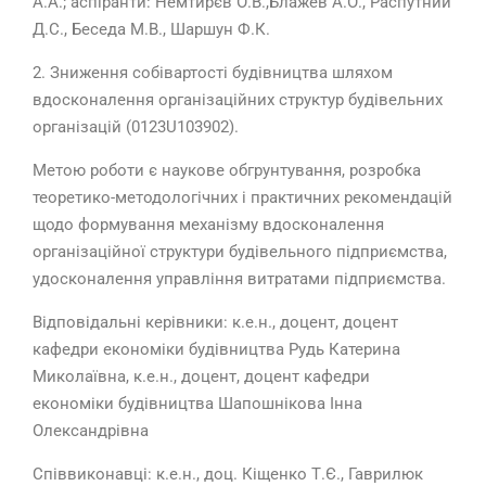
А.А.; аспіранти: Немтирєв О.В.,Блажев А.О., Распутний
Д.С., Беседа М.В., Шаршун Ф.К.
2. Зниження собівартості будівництва шляхом
вдосконалення організаційних структур будівельних
організацій (0123U103902).
Метою роботи є наукове обгрунтування, розробка
теоретико-методологічних і практичних рекомендацій
щодо формування механізму вдосконалення
організаційної структури будівельного підприємства,
удосконалення управління витратами підприємства.
Відповідальні керівники: к.е.н., доцент, доцент
кафедри економіки будівництва Рудь Катерина
Миколаївна, к.е.н., доцент, доцент кафедри
економіки будівництва Шапошнікова Інна
Олександрівна
Співвиконавці: к.е.н., доц. Кіщенко Т.Є., Гаврилюк