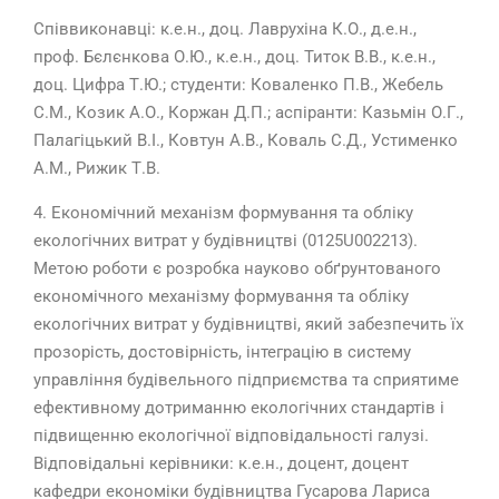
Співвиконавці: к.е.н., доц. Лаврухіна К.О., д.е.н.,
проф. Бєлєнкова О.Ю., к.е.н., доц. Титок В.В., к.е.н.,
доц. Цифра Т.Ю.; студенти: Коваленко П.В., Жебель
С.М., Козик А.О., Коржан Д.П.; аспіранти: Казьмін О.Г.,
Палагіцький В.І., Ковтун А.В., Коваль С.Д., Устименко
А.М., Рижик Т.В.
4. Економічний механізм формування та обліку
екологічних витрат у будівництві (0125U002213).
Метою роботи є розробка науково обґрунтованого
економічного механізму формування та обліку
екологічних витрат у будівництві, який забезпечить їх
прозорість, достовірність, інтеграцію в систему
управління будівельного підприємства та сприятиме
ефективному дотриманню екологічних стандартів і
підвищенню екологічної відповідальності галузі.
Відповідальні керівники: к.е.н., доцент, доцент
кафедри економіки будівництва Гусарова Лариса