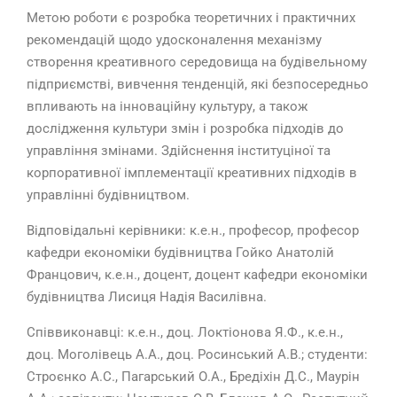
Метою роботи є розробка теоретичних і практичних
рекомендацій щодо удосконалення механізму
створення креативного середовища на будівельному
підприємстві, вивчення тенденцій, які безпосередньо
впливають на інноваційну культуру, а також
дослідження культури змін і розробка підходів до
управління змінами. Здійснення інституціної та
корпоративної імплементації креативних підходів в
управлінні будівництвом.
Відповідальні керівники: к.е.н., професор, професор
кафедри економіки будівництва Гойко Анатолій
Францович, к.е.н., доцент, доцент кафедри економіки
будівництва Лисиця Надія Василівна.
Співвиконавці: к.е.н., доц. Локтіонова Я.Ф., к.е.н.,
доц. Моголівець А.А., доц. Росинський А.В.; студенти:
Строєнко А.С., Пагарський О.А., Бредіхін Д.С., Маурін