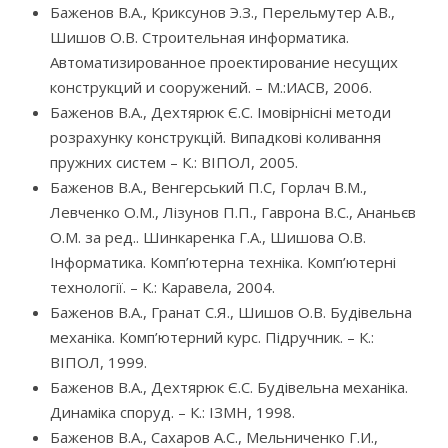
Баженов В.А., Криксунов Э.З., Перельмутер А.В.,
Шишов О.В. Строительная информатика.
Автоматизированное проектирование несущих
конструкций и сооружений. – М.:ИАСВ, 2006.
Баженов В.А., Дехтярюк Є.С. Імовірнісні методи
розрахунку конструкцій. Випадкові коливання
пружних систем – К.: ВІПОЛ, 2005.
Баженов В.А., Венгерський П.С, Горлач В.М.,
Левченко О.М., Лізунов П.П., Гаврона В.С., Ананьєв
О.М. за ред.. Шинкаренка Г.А., Шишова О.В.
Інформатика. Комп’ютерна техніка. Комп’ютерні
технології. – К.: Каравела, 2004.
Баженов В.А., Гранат С.Я., Шишов О.В. Будівельна
механіка. Комп’ютерний курс. Підручник. – К.:
ВІПОЛ, 1999.
Баженов В.А., Дехтярюк Є.С. Будівельна механіка.
Динаміка споруд. – К.: ІЗМН, 1998.
Баженов В.А., Сахаров А.С., Мельниченко Г.И.,