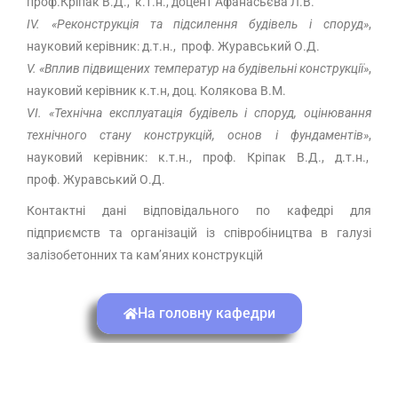
проф.Кріпак В.Д., к.т.н., доцент Афанасьєва Л.В.
І
V
. «Реконструкція та підсилення будівель і споруд»
,
науковий керівник: д.т.н., проф. Журавський О.Д.
V
. «Вплив підвищених температур на будівельні конструкції»
,
науковий керівник к.т.н, доц. Колякова В.М.
V
І. «Технічна експлуатація будівель і споруд, оцінювання
технічного стану конструкцій, основ і фундаментів»
,
науковий керівник: к.т.н., проф. Кріпак В.Д., д.т.н.,
проф. Журавський О.Д.
Контактні дані відповідального по кафедрі для
підприємств та організацій із співробіництва в галузі
залізобетонних та кам’яних конструкцій
На головну кафедри