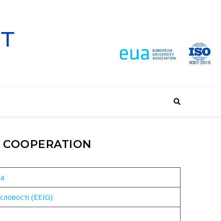
 COOPERATION
ва
словості (EEIG)