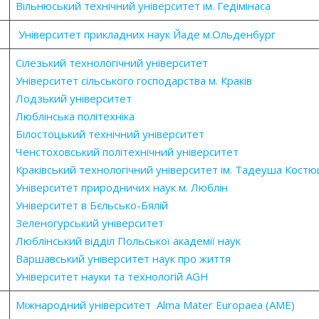
Вільнюський технічний університет
ім. Гедімінаса
Університет прикладних наук
Йаде м.Ольденбург
Сілезький технологічний університет
Університет сільського господарства м. Краків
Лодзький університет
Люблінська політехніка
Білостоцький технічний університет
Ченстоховський політехнічний університет
Краківський технологічний університет ім. Тадеуша Кост
Університет природничих наук м. Люблін
Університет в Бєльсько-Бялій
Зеленогурський університет
Люблінський відділ Польської академії наук
Варшавський університет наук про життя
Університет науки та технологій AGH
Міжнародний університет Alma Mater Europaea (AME)