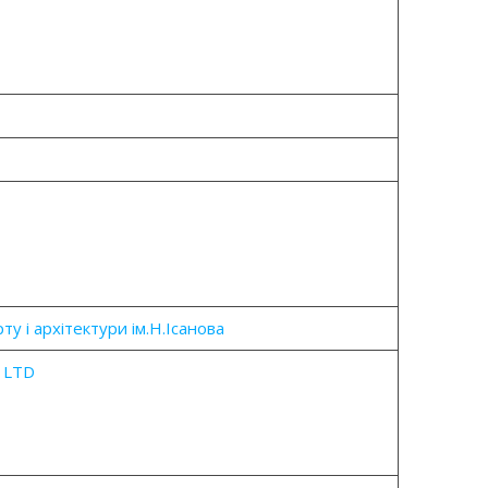
ту і архітектури
ім.Н.Ісанова
, LTD