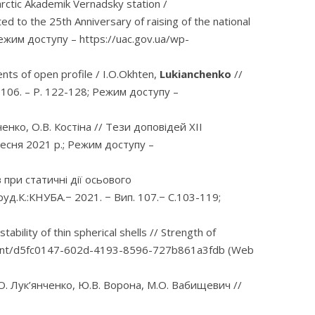
arctic Akademik Vernadsky station /
ted to the 25th Anniversary of raising of the national
 Режим доступу – https://uac.gov.ua/wp-
ments of open profile / I.O.Okhten,
Lukianchenko
//
sue 106. – P. 122-128; Режим доступу –
нко, О.В. Костіна // Тези доповідей XII
есня 2021 р.; Режим доступу –
при статичні дії осьового
руд.К.:КНУБА.− 2021. − Вип. 107.− С.103-119;
bility of thin spherical shells // Strength of
_content/d5fc0147-602d-4193-8596-727b861a3fdb (Web
. Лук’янченко, Ю.В. Ворона, М.О. Вабищевич //