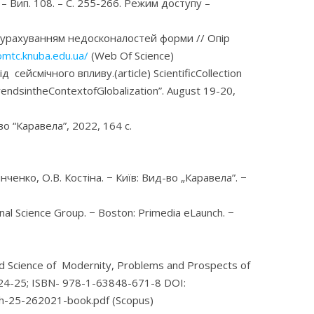
2. – Вип. 108. – С. 255-266. Режим доступу –
 з урахуванням недосконалостей форми // Опір
omtc.knuba.edu.ua/
(Web Of Science)
ейсмічного впливу.(article) ScientificCollection
rendsintheContextofGlobalization”. August 19-20,
 “Каравела”, 2022, 164 с.
нко, О.В. Костіна. − Київ: Вид-во „Каравела”. −
nal Science Group. − Boston: Primedia eLaunch. −
orld Science of Modernity, Problems and Prospects of
 − 24-25; ISBN- 978-1-63848-671-8 DOI:
h-25-262021-book.pdf (Scopus)