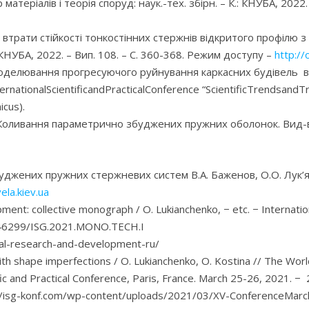
р матеріалів і теорія споруд: наук.-тех. збірн. – К.: КНУБА, 202
з втрати стійкості тонкостінних стержнів відкритого профілю
.: КНУБА, 2022. – Вип. 108. – С. 360-368. Режим доступу –
http://
Моделювання прогресуючого руйнування каркасних будівель від с
ernationalScientificandPracticalConference “ScientificTrendsandT
cus).
 Коливання параметрично збуджених пружних оболонок. Вид-во
жених пружних стержневих систем В.А. Баженов, О.О. Лук’янче
ela.kiev.ua
ent: collective monograph / O. Lukianchenko, − etc. − Internatio
0.46299/ISG.2021.MONO.TECH.I
cal-research-and-development-ru/
s with shape imperfections / O. Lukianchenko, O. Kostina // The W
fic and Practical Conference, Paris, France. March 25-26, 2021.
://isg-konf.com/wp-content/uploads/2021/03/XV-ConferenceMarc