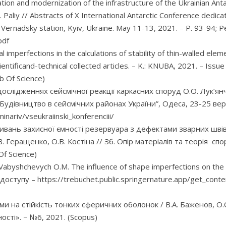
tion and modernization of the infrastructure of the Ukrainian Ant
 Paliy // Abstracts of X International Antarctic Conference dedica
ik Vernadsky station, Kyiv, Ukraine. May 11-13, 2021. – P. 93-94;
pdf
l imperfections in the calculations of stability of thin-walled ele
ientificand-technical collected articles. – K.: KNUBA, 2021. – Is
b Of Science)
ослідженнях сейсмічної реакції каркасних споруд О.О. Лук’янче
„Будівництво в сейсмічних районах України”, Одеса, 23-25 вер
nariv/vseukraiinski_konferenciii/
ивань захисної ємності резервуара з дефектами зварних швів 
. Геращенко, О.В. Костіна // Зб. Опір матеріалів та теорія спо
f Science)
Vabyshchevych O.M. The influence of shape imperfections on the sta
им доступу – https://trebuchet.public.springernature.app/get
 на стійкість тонких сферичних оболонок / В.А. Баженов, О.О
ті». − №6, 2021. (Scopus)