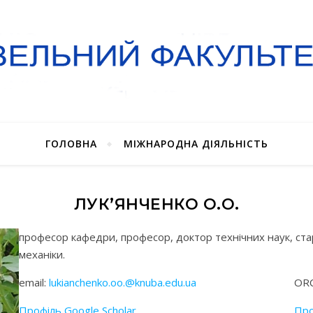
ГОЛОВНА
МІЖНАРОДНА ДІЯЛЬНІСТЬ
ЛУК’ЯНЧЕНКО О.О.
професор кафедри, професор, доктор технічних наук, ста
механіки.
email:
lukianchenko.oo.@knuba.edu.ua
ORC
Профіль Google Scholar
Про