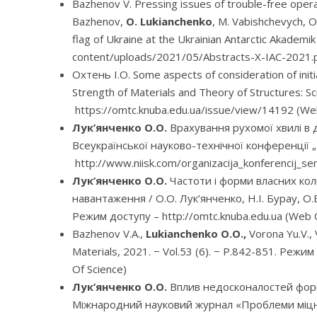
Bazhenov V. Pressing issues of trouble-free opera
Bazhenov,
О. Lukianchenko
, М. Vabishchevych, О.
flag of Ukraine at the Ukrainian Antarctic Akadem
content/uploads/2021/05/Abstracts-X-IAC-2021.
Охтень І.О. Some aspects of consideration of initia
Strength of Materials and Theory of Structures: Sc
https://omtc.knuba.edu.ua/issue/view/14192 (We
Лук’янченко О.О.
Врахування рухомої хвилі в д
Всеукраїнської науково-технічної конференції 
http://www.niisk.com/organizacija_konferencij_semi
Лук’янченко О.О.
Частоти і форми власних кол
навантаження / О.О. Лук’янченко, Н.І. Бурау, О.В
Режим доступу – http://omtc.knuba.edu.ua (Web O
Bazhenov V.A.,
Lukianchenko O.O.,
Vorona Yu.V., 
Materials, 2021. − Vol.53 (6). − P.842-851. Реж
Of Science)
Лук’янченко О.О.
Вплив недосконалостей форми
Міжнародний науковий журнал «Проблеми міцнос