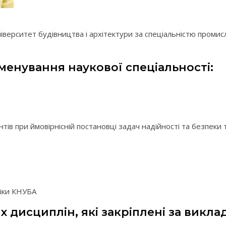
іверситет будівництва і архітектури за спеціальністю промис
менування наукової спеціальності:
нтів при ймовірнісній постановці задач надійності та безпек
іки КНУБА
 дисциплін, які закріплені за викла