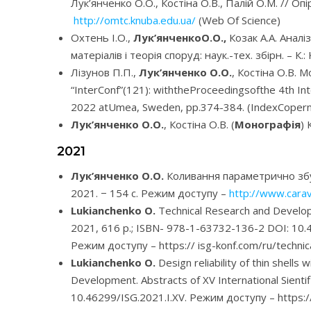
Лук’янченко О.О., Костіна О.В., Палій О.М. // Опі
http://omtc.knuba.edu.ua/
(Web Of Science)
Охтень І.О.,
Лук’янченкоО.О.,
Козак А.А. Аналі
матеріалів і теорія споруд: наук.-тех. збірн. – К
Лізунов П.П.,
Лук’янченко О.О.
, Костіна О.В. 
“InterConf”(121): withtheProceedingsofthe 4th Int
2022 atUmea, Sweden, pp.374-384. (IndexCoperni
Лук’янченко О.О.
, Костіна О.В. (
Монографія
)
2021
Лук’янченко О.О.
Коливання параметрично збуд
2021. − 154 с. Режим доступу –
http://www.carav
Lukianchenko O.
Technical Research and Developm
2021, 616 p.; ISBN- 978-1-63732-136-2 DOI: 1
Режим доступу – https:// isg-konf.com/ru/techni
Lukianchenko O.
Design reliability of thin shell
Development. Abstracts of XV International Sienti
10.46299/ISG.2021.I.XV. Режим доступу – https