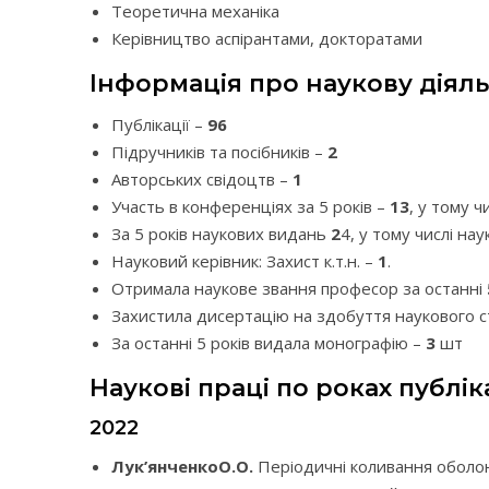
Теоретична механіка
Керівництво аспірантами, докторатами
Інформація про наукову діяль
Публікації –
96
Підручників та посібників –
2
Авторських свідоцтв –
1
Участь в конференціях за 5 років –
13
, у тому ч
За 5 років наукових видань
2
4, у тому числі на
Науковий керівник: Захист к.т.н. –
1
.
Отримала наукове звання професор за останні
Захистила дисертацію на здобуття наукового ст
За останні 5 років видала монографію –
3
шт
Наукові праці по роках публіка
2022
Лук’янченкоО.О.
Періодичні коливання оболон