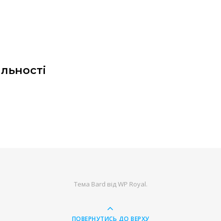
яльності
Тема Bard від
WP Royal
.
ПОВЕРНУТИСЬ ДО ВЕРХУ