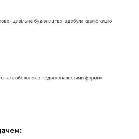
лове і цивільне будівництво, здобула кваліфікацію
и тонких оболонок з недосконалостями форми»
дачем: