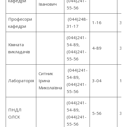
кафедри
(044)241-
Іванович
55-56
Професори
(044)248-
1-16
30
кафедри
31-17
(044)241-
Кімната
54-89,
4-89
30
викладачів
(044)241-
55-56
(044)241-
Ситник
54-89,
Лабораторія
Ірина
3-04
12
(044)241-
Миколаївна
55-56
(044)241-
ПНДЛ
54-89,
5-56
30
ОЛСК
(044)241-
55-56