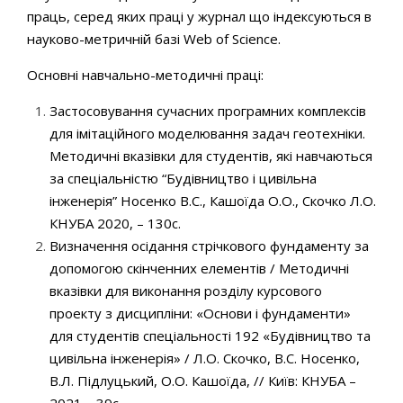
праць, серед яких праці у журнал що індексуються в
науково-метричній базі Web of Science.
Основні навчально-методичні праці:
Застосовування сучасних програмних комплексів
для імітаційного моделювання задач геотехніки.
Методичні вказівки для студентів, які навчаються
за спеціальністю “Будівництво і цивільна
інженерія” Носенко В.С., Кашоїда О.О., Скочко Л.О.
КНУБА 2020, – 130с.
Визначення осідання стрічкового фундаменту за
допомогою скінченних елементів / Методичні
вказівки для виконання розділу курсового
проекту з дисципліни: «Основи і фундаменти»
для студентів спеціальності 192 «Будівництво та
цивільна інженерія» / Л.О. Скочко, В.С. Носенко,
В.Л. Підлуцький, О.О. Кашоїда, // Київ: КНУБА –
2021 – 39с.