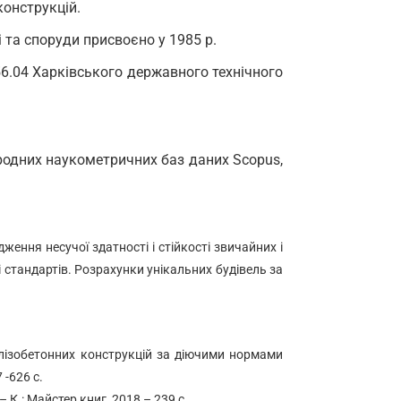
конструкцій.
і та споруди присвоєно у 1985 р.
056.04 Харківського державного технічного
ародних наукометричних баз даних Scopus,
ення несучої здатності і стійкості звичайних і
 стандартів. Розрахунки унікальних будівель за
залізобетонних конструкцій за діючими нормами
 -626 с.
 К.: Майстер книг, 2018 – 239 с.