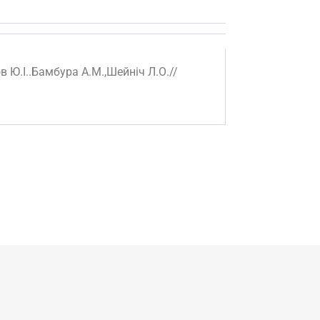
в Ю.І..Бамбура А.М.,Шейніч Л.О.//