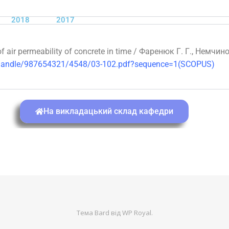
2018
2017
f air
permeability of concrete in time /
Фаренюк Г. Г., Немчино
m/handle/987654321/4548/03-102.pdf?sequence=1
(SCOPUS)
На викладацький склад кафедри
Тема Bard від
WP Royal
.