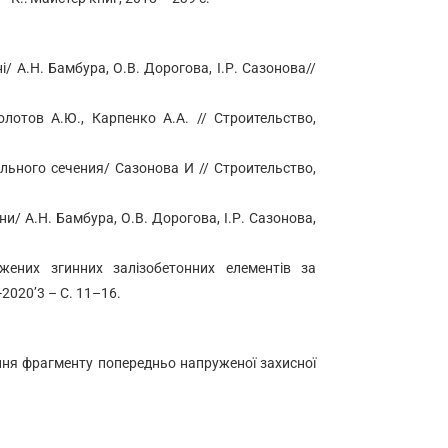
 А.Н. Бамбура, О.В. Дорогова, І.Р. Сазонова//
тов А.Ю., Карпенко А.А. // Строительство,
ного сечения/ Сазонова И // Строительство,
/ А.Н. Бамбура, О.В. Дорогова, І.Р. Сазонова,
ених згинних залізобетонних елементів за
2020’3 – С. 11–16.
ження фрагменту попередньо напруженої захисної