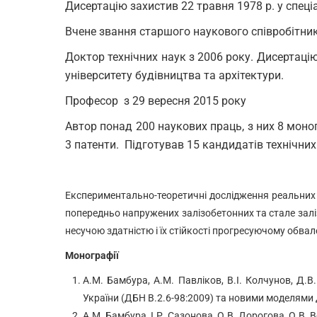
Дисертацію захистив 22 травня 1978 р. у спеці
Вчене звання старшого наукового співробітника 
Доктор технічних наук з 2006 року. Дисертацію
університету будівництва та архітектури.
Професор з 29 вересня 2015 року
Автор понад 200 наукових праць, з них 8 моно
3 патенти. Підготував 15 кандидатів технічних
Експериментально-теоретичні дослідження реальних ді
попередньо напружених залізобетонних та стале залі
несучою здатністю і їх стійкості прогресуючому обва
Монографії
А.М. Бамбура, А.М. Павліков, В.І. Колчунов, Д.
України (ДБН В.2.6-98:2009) та новими моделями д
А.М. Бамбура, І.Р. Сазонова, О.В. Дорогова, О.В. 