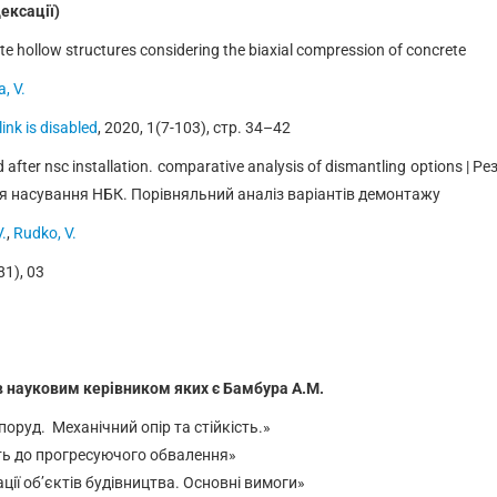
дексації)
te hollow structures considering the biaxial compression of concrete
, V.
ink is disabled
, 2020, 1(7-103), стр. 34–42
ed after nsc installation. comparative analysis of dismantling options 
ля насування НБК. Порівняльний аналіз варіантів демонтажу
.
,
Rudko, V.
81), 03
в науковим керівником яких є Бамбура А.М.
поруд. Механічний опір та стійкість.»
ть до прогресуючого обвалення»
ії об’єктів будівництва. Основні вимоги»