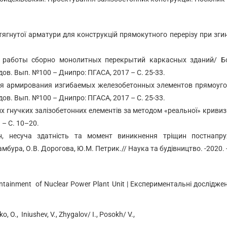
гнутої арматури для конструкцій прямокутного перерізу при згині/
 работы сборно монолитных перекрытий каркасных зданий/ Боло
ов. Вып. №100 – Днипро: ПГАСА, 2017 – С. 25-33.
я армирования изгибаемых железобетонных элементов прямоуголь
ов. Вып. №100 – Днипро: ПГАСА, 2017 – С. 25-33.
 гнучких залізобетонних елементів за методом «реальної» кривизни
 – С. 10–20.
, несуча здатність та момент виникнення тріщин постнапруж
ура, О.В. Дорогова, Ю.М. Петрик.// Наука та будівництво. -2020. -
ontainment of Nuclear Power Plant Unit | Експериментальні дослід
, O., Iniushev, V., Zhygalov/ I., Posokh/ V.,