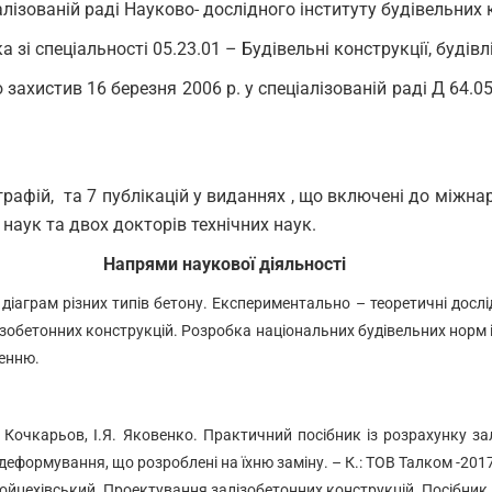
алізованій раді Науково- дослідного інституту будівельних 
зі спеціальності 05.23.01 – Будівельні конструкції, будівл
 захистив 16 березня 2006 р. у спеціалізованій раді Д 64.
графій, та 7 публікацій у виданнях , що включені до міжн
 наук та двох докторів технічних наук.
Напрями наукової діяльності
аграм різних типів бетону. Експериментально – теоретичні дослідж
зобетонних конструкцій. Розробка національних будівельних норм і
ленню.
В. Кочкарьов, І.Я. Яковенко. Практичний посібник із розрахунку 
еформування, що розроблені на їхню заміну. – К.: ТОВ Талком -2017
Войцехівський. Проектування залізобетонних конструкцій. Посібник –