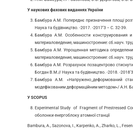
У наукових фахових виданнях України
Бамбура А.М. Попереднє призначення площі розтя
Наука та будівництво. -2017. -2017’3 – С. 32-39.
Бамбура А.М. Особенности конструирования и
материаловедение, машиностроение: сб.науч. труд
Бамбура А.М. Упрощенная методика определени
материаловедение, машиностроение: сб.науч. труд
Бамбура А.М. Розрахунок позацентрово стиснутих
Богдан В.М.// Наука та будівництво. -2018. -2018’3
Бамбура А.М. «Напружено_деформований стан
модефікованим деформаційним методом»/ А.Н. Бамб
У
SCOPUS
Experimental Study of Fragment of Prestressed C
оболонки енергоблоку атомної станції
Bambura, A., Sazonova, I., Karpenko, A., Zharko, L., Fesenko