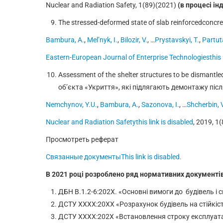
Nuclear and Radiation Safety, 1(89)(2021)
(
в процесі ін
The stressed-deformed state of slab reinforcedconcre
Bambura, A.
,
Mel’nyk, I.
,
Bilozir, V.
, …
Prystavskyi, T.
,
Partuta
Eastern-European Journal of Enterprise Technologiesthis l
Assessment of the shelter structures to be dismantl
об’єкта «Укриття», які підлягають демонтажу піс
Nemchynov, Y.U.
,
Bambura, A.
,
Sazonova, I.
, …
Shcherbin, V
Nuclear and Radiation Safetythis link is disabled
, 2019, 1(
Просмотреть реферат
Связанные документыThis link is disabled.
В 2021 році розроблено ряд нормативних документі
ДБН В.1.2-6:202Х. «Основні вимоги до будівель і с
ДСТУ ХХХХ:20ХХ «Розрахунок будівель на стійкіс
ДСТУ ХХХХ:202Х «Встановлення строку експлуатац